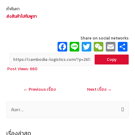
คำค้นหา
ส่งสินค้าไปกัมพูชา
Share on social networks
Fa
Li
T
W
E
ce
n
wi
e
m
Copy
b
e
tt
C
ai
a
Post Views:
660
o
er
h
l
o
at
แนะแนว
←
Previous เรื่อง
Next เรื่อง
→
k
เรื่อง
ค้
น
ห
า
เรื่องล่าสุด