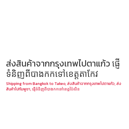
ส่งสินค้าจากกรุงเทพไปตาแก้ว ផ្ញើ
ទំនិញពីបាងកកទៅខេត្តតាកែវ
Shipping from Bangkok to Takeo
,
ส่งสินค้าจากกรุงเทพไปตาแก้ว
,
ส่ง
สินค้าไปกัมพูชา
,
ផ្ញើទំនិញពីបាងកកទៅខេត្តប៉ៃលិន