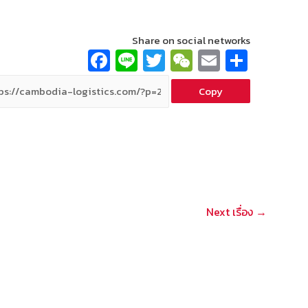
Share on social networks
Fa
Li
T
W
E
S
ce
n
wi
e
m
h
Copy
b
e
tt
C
ai
ar
o
er
h
l
e
o
at
k
Next เรื่อง
→