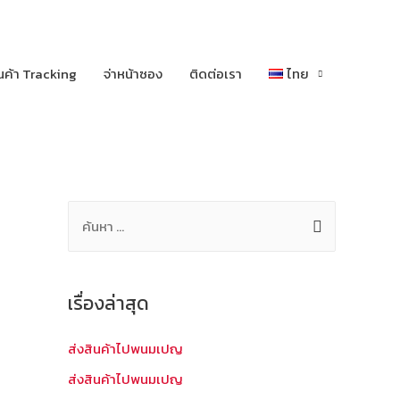
นค้า Tracking
จ่าหน้าซอง
ติดต่อเรา
ไทย
ค้
น
ห
า
เรื่องล่าสุด
สำ
ห
ส่งสินค้าไปพนมเปญ
รั
ส่งสินค้าไปพนมเปญ