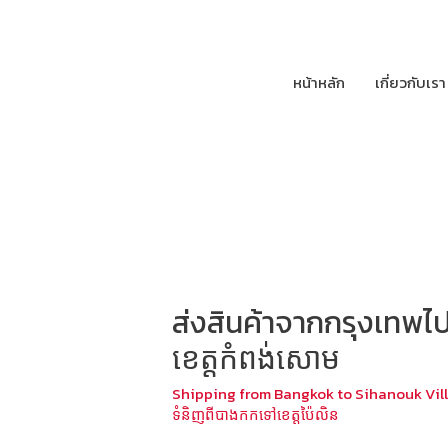
หน้าหลัก
เกี่ยวกับเรา
ส่งสินค้าจากกรุงเทพไปส
ខេត្តកំពង់សោម
Shipping from Bangkok to Sihanouk Vil
ទំនិញពីបាងកកទៅខេត្តប៉ៃលិន