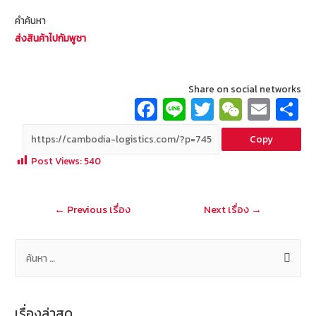
คำค้นหา
ส่งสินค้าไปกัมพูชา
Share on social networks
Fa
Li
T
W
E
ce
n
wi
e
m
Copy
b
e
tt
C
ai
a
Post Views:
540
o
er
h
l
o
at
แนะแนว
←
Previous เรื่อง
Next เรื่อง
→
k
เรื่อง
ค้
น
ห
า
เรื่องล่าสุด