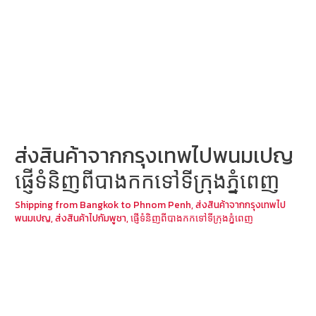
ส่งสินค้าจากกรุงเทพไปพนมเปญ
ផ្ញើទំនិញពីបាងកកទៅទីក្រុងភ្នំពេញ
Shipping from Bangkok to Phnom Penh
,
ส่งสินค้าจากกรุงเทพไป
พนมเปญ
,
ส่งสินค้าไปกัมพูชา
,
ផ្ញើទំនិញពីបាងកកទៅទីក្រុងភ្នំពេញ