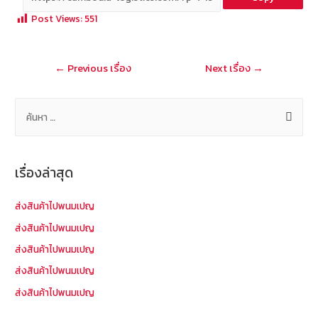
b
e
tt
C
ai
a
Post Views:
551
o
er
h
l
o
at
แนะแนว
←
Previous เรื่อง
Next เรื่อง
→
k
เรื่อง
ค้
น
ห
า
เรื่องล่าสุด
สำ
ห
ส่งสินค้าไปพนมเปญ
รั
ส่งสินค้าไปพนมเปญ
บ
ส่งสินค้าไปพนมเปญ
:
ส่งสินค้าไปพนมเปญ
ส่งสินค้าไปพนมเปญ