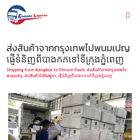
Mai
Men
ส่งสินค้าจากกรุงเทพไปพนมเปญ
ផ្ញើទំនិញពីបាងកកទៅទីក្រុងភ្នំពេញ
Shipping from Bangkok to Phnom Penh
,
ส่งสินค้าจากกรุงเทพไป
พนมเปญ
,
ส่งสินค้าไปกัมพูชา
,
ផ្ញើទំនិញពីបាងកកទៅទីក្រុងភ្នំពេញ