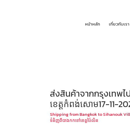
หน้าหลัก
เกี่ยวกับเรา
ส่งสินค้าจากกรุงเทพไปส
ខេត្តកំពង់សោម17-11-20
Shipping from Bangkok to Sihanouk Vil
ទំនិញពីបាងកកទៅខេត្តប៉ៃលិន