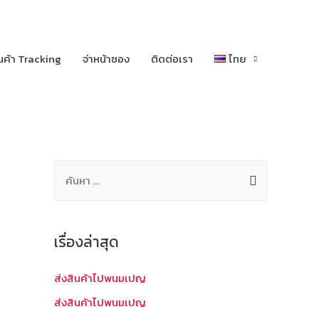
นค้า Tracking
จ่าหน้าซอง
ติดต่อเรา
ไทย
ค้
น
ห
า
เรื่องล่าสุด
สำ
ห
ส่งสินค้าไปพนมเปญ
รั
ส่งสินค้าไปพนมเปญ