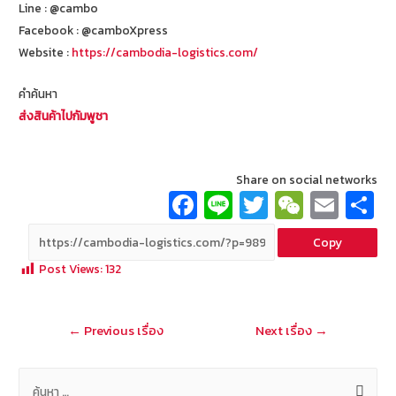
Line : @cambo
Facebook : @camboXpress
Website :
https://cambodia-logistics.com/
คำค้นหา
ส่งสินค้าไปกัมพูชา
Share on social networks
Fa
Li
T
W
E
ce
n
wi
e
m
Copy
b
e
tt
C
ai
a
Post Views:
132
o
er
h
l
o
at
แนะแนว
←
Previous เรื่อง
Next เรื่อง
→
k
เรื่อง
ค้