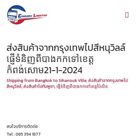
Mai
Men
ส่งสินค้าจากกรุงเทพไปสีหนุวิลล์
ផ្ញើទំនិញពីបាងកកទៅខេត្ត
កំពង់សោម21-1-2024
Shipping from Bangkok to Sihanouk Ville
,
ส่งสินค้าจากกรุงเทพไป
สีหนุวิลล์
,
ส่งสินค้าไปกัมพูชา
,
ផ្ញើទំនិញពីបាងកកទៅខេត្តប៉ៃលិន
สนใจบริการติดต่อ
Tel : 085 394 1877