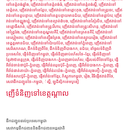
ទៅខេត្កំពង់ឆ្នាំង
,
ញើឥវាន់ទៅខេត្កំពង់ធំ
,
ញើឥវាន់ទៅខេត្កំពង់ស្ពឺ
,
ញើឥវាន់ទៅ
ខេត្កំពត
,
ញើឥវាន់ទៅខេត្កែប
,
ញើឥវាន់ទៅខេត្កោះកុង
,
ញើឥវាន់ទៅខេត្ក្រចេះ
,
ញើឥ
វាន់ទៅខេត្តបន្ទាយ
,
ញើឥវាន់ទៅខេត្តបន្ទាយមានជ័យ
,
ញើឥវាន់ទៅខេត្តាកែវ
,
ញើឥ
វាន់ទៅខេត្ត្បូងឃ្មុំ
,
ញើឥវាន់ទៅខេត្បាត់ដំបង
,
ញើឥវាន់ទៅខេត្ប៉ៃលិន
,
ញើឥវាន់ទៅ
ខេត្ពោធិ៍សាត់
,
ញើឥវាន់ទៅខេត្ព្រះវិហារ
,
ញើឥវាន់ទៅខេត្ព្រះសីហនុ
,
ញើឥវាន់ទៅ
ខេត្ព្រៃវែង
,
ញើឥវាន់ទៅខេត្មណ្ឌលគីរី
,
ញើឥវាន់ទៅខេត្រតនគីរី
,
ញើឥវាន់ទៅ
ខេត្សៀមរាប
,
ញើឥវាន់ទៅខេត្ស្ទឹងត្រែង
,
ញើឥវាន់ទៅខេត្ស្វាយរៀង
,
ញើឥវាន់ទៅ
ខេត្ឧត្តរមានជ័យ
,
ញើឥវាន់ទៅប៉ោយប៉ែត
,
ញើឥវាន់ទៅភ្នំពេញ
,
ញើឥវាន់ទៅ
សេរីសោភណ
,
ដឹកទំនិញពីថៃ
,
ដឹកទំនិញពីបាងកក
,
នជ័យ
,
នាំចូលទំនិញពី
ប្រទេសថៃ
,
ផ្ញើទំនិញទៅកម្ពុជា
,
ផ្ញើរទំនិញឆាប់រហ័សថៃ-ខ្មែរ
,
ផ្ញើរទំនិញទៅ
ខ្មែរ២៥ខេត្តក្រុង
,
ផ្ញើរទំនិញបាងកក-ភ្នំពេញឆាប់រហ័ស
,
ផ្ញើរបស់ពីថៃទៅខ្មែរ
,
ផ្ញើ
អីវ៉ាន់ចាន់ថាប៊ូរិ-ភ្នំពេញ
,
ផ្ញើអីវ៉ាន់ឈុនប៊ុរី-ភ្នំពេញ
,
ផ្ញើអីវ៉ាន់បាងកក-ភ្នំពេញ
,
ផ្ញើ
អីវ៉ាន់ផាត់តាយ៉ា-ភ្នំពេញ
,
ផ្ញើអីវ៉ាន់រះយ៉ង-ភ្នំពេញ
,
ផ្ញើអីវ៉ាន់លុងគឿ-ភ្នំពេញ
,
ផ្ញើ
អីវ៉ាន់សារះប៊ូរី-ភ្នំពេញ
,
ផ្ញើឥវ៉ាន់ទៅខ្មែរ
,
ភ័ស្តុភារកម្ពុជា
,
រៀង
,
វិធីផ្ញើឥវាន់ពីថៃ
,
សេវាដឹកជញ្ជូនថៃ-កម្ពុជា
,
់ស្ពឺ
,
ឡូជីស្ទិកខេមបូឌៀ
ញើទំនិញទៅខេត្កណ្ដាល
ដឹកជញ្ជូនដល់ប្រទេសកម្ពុជា
សេវាកម្មដឹកជញ្ចូននិងដឹកជញ្ចូនអន្តរជាតិ