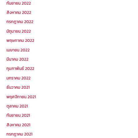
กันยายน 2022
สิงหาคม 2022
กรกฎาคม 2022
มิถุนายน 2022
พฤษภาคม 2022
เมษายน 2022
มีนาคม 2022
กุมภาพันธ์ 2022
มกราคม 2022
ธันวาคม 2021
พฤศจิกายน 2021
ตุลาคม 2021
กันยายน 2021
สิงหาคม 2021
กรกฎาคม 2021