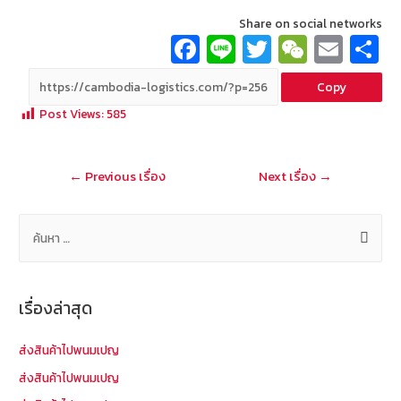
Share on social networks
Fa
Li
T
W
E
ce
n
wi
e
m
Copy
b
e
tt
C
ai
a
Post Views:
585
o
er
h
l
o
at
แนะแนว
←
Previous เรื่อง
Next เรื่อง
→
k
เรื่อง
ค้
น
ห
า
เรื่องล่าสุด
สำ
ห
ส่งสินค้าไปพนมเปญ
รั
ส่งสินค้าไปพนมเปญ
บ