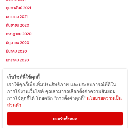
กุมภาพันธ์ 2021
มกราคม 2021
กันยายน 2020
กรกฎาคม 2020
มิถุนายน 2020
มีนาคม 2020
มกราคม 2020
เว็บไซต์นี้ใช้คุกกี้
หมวดหมู่
เราใช้คุกกี้เพื่อเพิ่มประสิทธิภาพ และประสบการณ์ที่ดีใน
การใช้งานเว็บไซต์ คุณสามารถเลือกตั้งค่าความยินยอม
Postcode
การใช้คุกกี้ได้ โดยคลิก "การตั้งค่าคุกกี้"
นโยบายความเป็น
TOPKEYWORD
ส่วนตัว
บริการรับส่งสินค้าไปกัมพูชา
ผลงานส่งสินค้าไปกัมพูชา
ยอมรับทั้งหมด
ส่งสินค้ากัมพูชา1Uncategorized