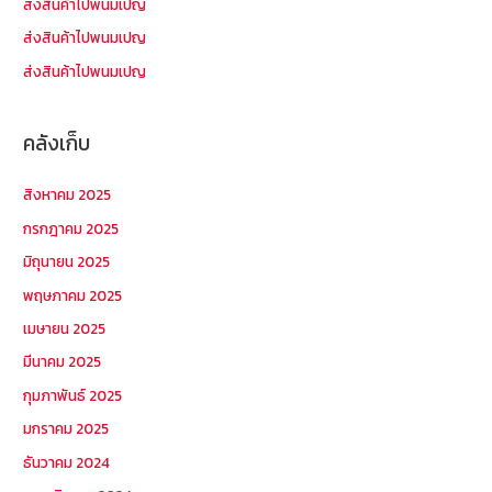
ส่งสินค้าไปพนมเปญ
:
ส่งสินค้าไปพนมเปญ
ส่งสินค้าไปพนมเปญ
คลังเก็บ
สิงหาคม 2025
กรกฎาคม 2025
มิถุนายน 2025
พฤษภาคม 2025
เมษายน 2025
มีนาคม 2025
กุมภาพันธ์ 2025
มกราคม 2025
ธันวาคม 2024