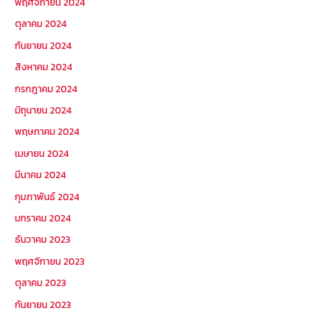
พฤศจิกายน 2024
ตุลาคม 2024
กันยายน 2024
สิงหาคม 2024
กรกฎาคม 2024
มิถุนายน 2024
พฤษภาคม 2024
เมษายน 2024
มีนาคม 2024
กุมภาพันธ์ 2024
มกราคม 2024
ธันวาคม 2023
พฤศจิกายน 2023
ตุลาคม 2023
กันยายน 2023