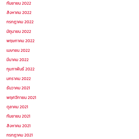
กันยายน 2022
สิงหาคม 2022
กรกฎาคม 2022
มิถุนายน 2022
พฤษภาคม 2022
เมษายน 2022
มีนาคม 2022
กุมภาพันธ์ 2022
มกราคม 2022
ธันวาคม 2021
พฤศจิกายน 2021
ตุลาคม 2021
กันยายน 2021
สิงหาคม 2021
กรกฎาคม 2021