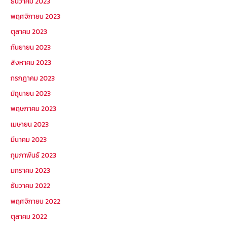
ธันวาคม 2023
พฤศจิกายน 2023
ตุลาคม 2023
กันยายน 2023
สิงหาคม 2023
กรกฎาคม 2023
มิถุนายน 2023
พฤษภาคม 2023
เมษายน 2023
มีนาคม 2023
กุมภาพันธ์ 2023
มกราคม 2023
ธันวาคม 2022
พฤศจิกายน 2022
ตุลาคม 2022