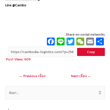
Line @Cambo
Share on social networks
Fa
Li
T
W
E
ce
n
wi
e
m
Copy
b
e
tt
C
ai
a
Post Views:
609
o
er
h
l
o
at
แนะแนว
←
Previous เรื่อง
Next เรื่อง
→
k
เรื่อง
ค้
น
ห
า