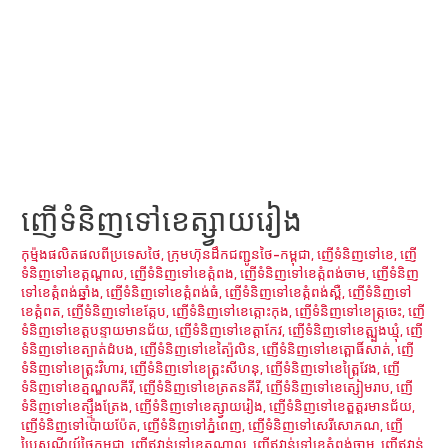
ញើទំនិញទៅខេត្ស្វាយរៀង
កុម្ម៉ងផលិតផលពីប្រទេសថៃ
,
ក្រុមហ៊ុនដឹកជញ្ជូនថៃ-កម្ពុជា
,
ញើទំនិញទៅខេ
,
ញើ
ទំនិញទៅខេត្កណ្ដាល
,
ញើទំនិញទៅខេត្កំពង
,
ញើទំនិញទៅខេត្កំពង់ចាម
,
ញើទំនិញ
ទៅខេត្កំពង់ឆ្នាំង
,
ញើទំនិញទៅខេត្កំពង់ធំ
,
ញើទំនិញទៅខេត្កំពង់ស្ពឺ
,
ញើទំនិញទៅ
ខេត្កំពត
,
ញើទំនិញទៅខេត្កែប
,
ញើទំនិញទៅខេត្កោះកុង
,
ញើទំនិញទៅខេត្ក្រចេះ
,
ញើ
ទំនិញទៅខេត្តបន្ទាយមានជ័យ
,
ញើទំនិញទៅខេត្តាកែវ
,
ញើទំនិញទៅខេត្ត្បូងឃ្មុំ
,
ញើ
ទំនិញទៅខេត្បាត់ដំបង
,
ញើទំនិញទៅខេត្ប៉ៃលិន
,
ញើទំនិញទៅខេត្ពោធិ៍សាត់
,
ញើ
ទំនិញទៅខេត្ព្រះវិហារ
,
ញើទំនិញទៅខេត្ព្រះសីហនុ
,
ញើទំនិញទៅខេត្ព្រៃវែង
,
ញើ
ទំនិញទៅខេត្មណ្ឌលគីរី
,
ញើទំនិញទៅខេត្រតនគីរី
,
ញើទំនិញទៅខេត្សៀមរាប
,
ញើ
ទំនិញទៅខេត្ស្ទឹងត្រែង
,
ញើទំនិញទៅខេត្ស្វាយរៀង
,
ញើទំនិញទៅខេត្ឧត្តរមានជ័យ
,
ញើទំនិញទៅប៉ោយប៉ែត
,
ញើទំនិញទៅភ្នំពេញ
,
ញើទំនិញទៅសេរីសោភណ
,
ញើ​
ប្រៃសណីយ៍ថៃកម្ពុជា
,
ញើឥវាន់ទៅខេត្កណ្ដាល
,
ញើឥវាន់ទៅខេត្កំពង់ចាម
,
ញើឥវាន់