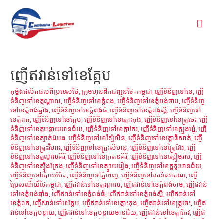
Mai
Men
ញើឥវាន់ទៅខេត្កែប
កុម្ម៉ងផលិតផលពីប្រទេសថៃ
,
ក្រុមហ៊ុនដឹកជញ្ជូនថៃ-កម្ពុជា
,
ញើទំនិញទៅខេ
,
ញើ
ទំនិញទៅខេត្កណ្ដាល
,
ញើទំនិញទៅខេត្កំពង
,
ញើទំនិញទៅខេត្កំពង់ចាម
,
ញើទំនិញ
ទៅខេត្កំពង់ឆ្នាំង
,
ញើទំនិញទៅខេត្កំពង់ធំ
,
ញើទំនិញទៅខេត្កំពង់ស្ពឺ
,
ញើទំនិញទៅ
ខេត្កំពត
,
ញើទំនិញទៅខេត្កែប
,
ញើទំនិញទៅខេត្កោះកុង
,
ញើទំនិញទៅខេត្ក្រចេះ
,
ញើ
ទំនិញទៅខេត្តបន្ទាយមានជ័យ
,
ញើទំនិញទៅខេត្តាកែវ
,
ញើទំនិញទៅខេត្ត្បូងឃ្មុំ
,
ញើ
ទំនិញទៅខេត្បាត់ដំបង
,
ញើទំនិញទៅខេត្ប៉ៃលិន
,
ញើទំនិញទៅខេត្ពោធិ៍សាត់
,
ញើ
ទំនិញទៅខេត្ព្រះវិហារ
,
ញើទំនិញទៅខេត្ព្រះសីហនុ
,
ញើទំនិញទៅខេត្ព្រៃវែង
,
ញើ
ទំនិញទៅខេត្មណ្ឌលគីរី
,
ញើទំនិញទៅខេត្រតនគីរី
,
ញើទំនិញទៅខេត្សៀមរាប
,
ញើ
ទំនិញទៅខេត្ស្ទឹងត្រែង
,
ញើទំនិញទៅខេត្ស្វាយរៀង
,
ញើទំនិញទៅខេត្ឧត្តរមានជ័យ
,
ញើទំនិញទៅប៉ោយប៉ែត
,
ញើទំនិញទៅភ្នំពេញ
,
ញើទំនិញទៅសេរីសោភណ
,
ញើ​
ប្រៃសណីយ៍ថៃកម្ពុជា
,
ញើឥវាន់ទៅខេត្កណ្ដាល
,
ញើឥវាន់ទៅខេត្កំពង់ចាម
,
ញើឥវាន់
ទៅខេត្កំពង់ឆ្នាំង
,
ញើឥវាន់ទៅខេត្កំពង់ធំ
,
ញើឥវាន់ទៅខេត្កំពង់ស្ពឺ
,
ញើឥវាន់ទៅ
ខេត្កំពត
,
ញើឥវាន់ទៅខេត្កែប
,
ញើឥវាន់ទៅខេត្កោះកុង
,
ញើឥវាន់ទៅខេត្ក្រចេះ
,
ញើឥ
វាន់ទៅខេត្តបន្ទាយ
,
ញើឥវាន់ទៅខេត្តបន្ទាយមានជ័យ
,
ញើឥវាន់ទៅខេត្តាកែវ
,
ញើឥ