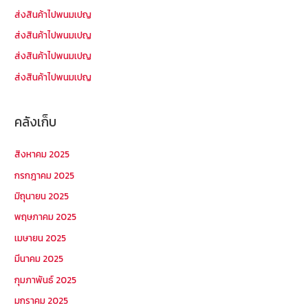
รั
ส่งสินค้าไปพนมเปญ
บ
ส่งสินค้าไปพนมเปญ
:
ส่งสินค้าไปพนมเปญ
ส่งสินค้าไปพนมเปญ
คลังเก็บ
สิงหาคม 2025
กรกฎาคม 2025
มิถุนายน 2025
พฤษภาคม 2025
เมษายน 2025
มีนาคม 2025
กุมภาพันธ์ 2025
มกราคม 2025