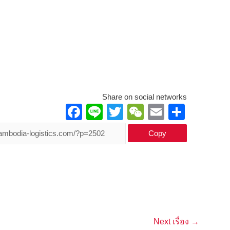
Share on social networks
F
Li
T
W
E
S
a
n
wi
e
m
h
Copy
c
e
tt
C
ail
ar
e
er
h
e
b
at
o
o
Next เรื่อง
→
k