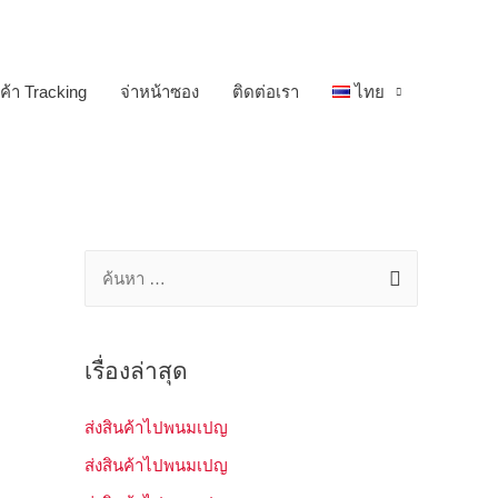
ค้า Tracking
จ่าหน้าซอง
ติดต่อเรา
ไทย
ค้
น
ห
า
เรื่องล่าสุด
สำ
ส่งสินค้าไปพนมเปญ
ห
ส่งสินค้าไปพนมเปญ
รั