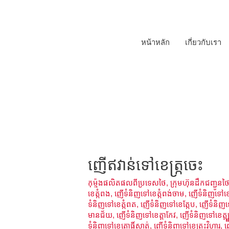
หน้าหลัก
เกี่ยวกับเรา
ញើឥវាន់ទៅខេត្ក្រចេះ
កុម្ម៉ងផលិតផលពីប្រទេសថៃ
,
ក្រុមហ៊ុនដឹកជញ្ជូនថៃ
ខេត្កំពង
,
ញើទំនិញទៅខេត្កំពង់ចាម
,
ញើទំនិញទៅខេត្
ទំនិញទៅខេត្កំពត
,
ញើទំនិញទៅខេត្កែប
,
ញើទំនិញទ
មានជ័យ
,
ញើទំនិញទៅខេត្តាកែវ
,
ញើទំនិញទៅខេត្ត្បូង
ទំនិញទៅខេត្ពោធិ៍សាត់
,
ញើទំនិញទៅខេត្ព្រះវិហារ
,
ញ