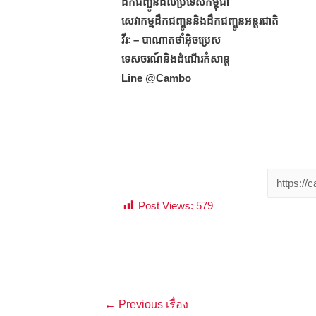
ដឹកជញ្ជូនដល់ប្រទេសកម្ពុជា
សេវាកម្មដឹកជញ្ចូននិងដឹកជញ្ចូនអន្តរជាតិ
វីរៈ – បាណាតថាំអ៊ិចប្រេស
ទេសចរណ៍និងដំណើរកំសាន្ត
Line @Cambo
Post Views:
579
แนะแนว
←
Previous เรื่อง