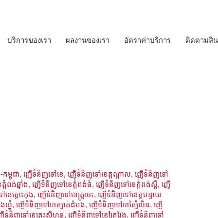
บริการของเรา
ผลงานของเรา
อัตราค่าบริการ
ติดตามสิน
-កម្ពុជា
,
ញើទំនិញទៅខេ
,
ញើទំនិញទៅខេត្កណ្ដាល
,
ញើទំនិញទៅ
កំពង់ឆ្នាំង
,
ញើទំនិញទៅខេត្កំពង់ធំ
,
ញើទំនិញទៅខេត្កំពង់ស្ពឺ
,
ញើ
ៅខេត្កោះកុង
,
ញើទំនិញទៅខេត្ក្រចេះ
,
ញើទំនិញទៅខេត្តបន្ទាយ
ឃ្មុំ
,
ញើទំនិញទៅខេត្បាត់ដំបង
,
ញើទំនិញទៅខេត្ប៉ៃលិន
,
ញើ
ើទំនិញទៅខេត្ព្រះសីហនុ
,
ញើទំនិញទៅខេត្ព្រៃវែង
,
ញើទំនិញទៅ