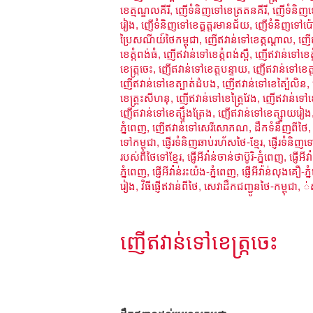
ខេត្មណ្ឌលគីរី
,
ញើទំនិញទៅខេត្រតនគីរី
,
ញើទំនិញទ
រៀង
,
ញើទំនិញទៅខេត្ឧត្តរមានជ័យ
,
ញើទំនិញទៅប៉
ប្រៃសណីយ៍ថៃកម្ពុជា
,
ញើឥវាន់ទៅខេត្កណ្ដាល
,
ញើឥ
ខេត្កំពង់ធំ
,
ញើឥវាន់ទៅខេត្កំពង់ស្ពឺ
,
ញើឥវាន់ទៅខេត
ខេត្ក្រចេះ
,
ញើឥវាន់ទៅខេត្តបន្ទាយ
,
ញើឥវាន់ទៅខេត
ញើឥវាន់ទៅខេត្បាត់ដំបង
,
ញើឥវាន់ទៅខេត្ប៉ៃលិន
,
ខេត្ព្រះសីហនុ
,
ញើឥវាន់ទៅខេត្ព្រៃវែង
,
ញើឥវាន់ទៅខេ
ញើឥវាន់ទៅខេត្ស្ទឹងត្រែង
,
ញើឥវាន់ទៅខេត្ស្វាយរៀង
ភ្នំពេញ
,
ញើឥវាន់ទៅសេរីសោភណ
,
ដឹកទំនិញពីថៃ
ទៅកម្ពុជា
,
ផ្ញើរទំនិញឆាប់រហ័សថៃ-ខ្មែរ
,
ផ្ញើរទំនិញទ
របស់ពីថៃទៅខ្មែរ
,
ផ្ញើអីវ៉ាន់ចាន់ថាប៊ូរិ-ភ្នំពេញ
,
ផ្ញើអីវ
ភ្នំពេញ
,
ផ្ញើអីវ៉ាន់រះយ៉ង-ភ្នំពេញ
,
ផ្ញើអីវ៉ាន់លុងគឿ-ភ្
រៀង
,
វិធីផ្ញើឥវាន់ពីថៃ
,
សេវាដឹកជញ្ជូនថៃ-កម្ពុជា
,
់
ញើឥវាន់ទៅខេត្ក្រចេះ