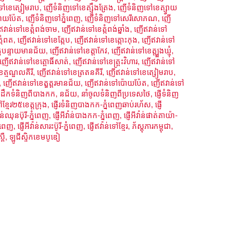
ៅខេត្សៀមរាប
,
ញើទំនិញទៅខេត្ស្ទឹងត្រែង
,
ញើទំនិញទៅខេត្ស្វាយ
ោយប៉ែត
,
ញើទំនិញទៅភ្នំពេញ
,
ញើទំនិញទៅសេរីសោភណ
,
ញើ​
វាន់ទៅខេត្កំពង់ចាម
,
ញើឥវាន់ទៅខេត្កំពង់ឆ្នាំង
,
ញើឥវាន់ទៅ
្កំពត
,
ញើឥវាន់ទៅខេត្កែប
,
ញើឥវាន់ទៅខេត្កោះកុង
,
ញើឥវាន់ទៅ
្តបន្ទាយមានជ័យ
,
ញើឥវាន់ទៅខេត្តាកែវ
,
ញើឥវាន់ទៅខេត្ត្បូងឃ្មុំ
,
ញើឥវាន់ទៅខេត្ពោធិ៍សាត់
,
ញើឥវាន់ទៅខេត្ព្រះវិហារ
,
ញើឥវាន់ទៅ
ត្មណ្ឌលគីរី
,
ញើឥវាន់ទៅខេត្រតនគីរី
,
ញើឥវាន់ទៅខេត្សៀមរាប
,
,
ញើឥវាន់ទៅខេត្ឧត្តរមានជ័យ
,
ញើឥវាន់ទៅប៉ោយប៉ែត
,
ញើឥវាន់ទៅ
,
ដឹកទំនិញពីបាងកក
,
នជ័យ
,
នាំចូលទំនិញពីប្រទេសថៃ
,
ផ្ញើទំនិញ
ៅខ្មែរ២៥ខេត្តក្រុង
,
ផ្ញើរទំនិញបាងកក-ភ្នំពេញឆាប់រហ័ស
,
ផ្ញើ
៉ាន់ឈុនប៊ុរី-ភ្នំពេញ
,
ផ្ញើអីវ៉ាន់បាងកក-ភ្នំពេញ
,
ផ្ញើអីវ៉ាន់ផាត់តាយ៉ា-
នំពេញ
,
ផ្ញើអីវ៉ាន់សារះប៊ូរី-ភ្នំពេញ
,
ផ្ញើឥវ៉ាន់ទៅខ្មែរ
,
ភ័ស្តុភារកម្ពុជា
,
ស្ពឺ
,
ឡូជីស្ទិកខេមបូឌៀ