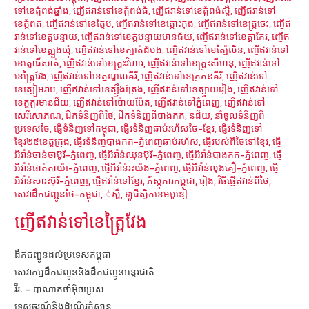
ទៅខេត្កំពង់ឆ្នាំង
,
ញើឥវាន់ទៅខេត្កំពង់ធំ
,
ញើឥវាន់ទៅខេត្កំពង់ស្ពឺ
,
ញើឥវាន់ទៅ
ខេត្កំពត
,
ញើឥវាន់ទៅខេត្កែប
,
ញើឥវាន់ទៅខេត្កោះកុង
,
ញើឥវាន់ទៅខេត្ក្រចេះ
,
ញើឥ
វាន់ទៅខេត្តបន្ទាយ
,
ញើឥវាន់ទៅខេត្តបន្ទាយមានជ័យ
,
ញើឥវាន់ទៅខេត្តាកែវ
,
ញើឥ
វាន់ទៅខេត្ត្បូងឃ្មុំ
,
ញើឥវាន់ទៅខេត្បាត់ដំបង
,
ញើឥវាន់ទៅខេត្ប៉ៃលិន
,
ញើឥវាន់ទៅ
ខេត្ពោធិ៍សាត់
,
ញើឥវាន់ទៅខេត្ព្រះវិហារ
,
ញើឥវាន់ទៅខេត្ព្រះសីហនុ
,
ញើឥវាន់ទៅ
ខេត្ព្រៃវែង
,
ញើឥវាន់ទៅខេត្មណ្ឌលគីរី
,
ញើឥវាន់ទៅខេត្រតនគីរី
,
ញើឥវាន់ទៅ
ខេត្សៀមរាប
,
ញើឥវាន់ទៅខេត្ស្ទឹងត្រែង
,
ញើឥវាន់ទៅខេត្ស្វាយរៀង
,
ញើឥវាន់ទៅ
ខេត្ឧត្តរមានជ័យ
,
ញើឥវាន់ទៅប៉ោយប៉ែត
,
ញើឥវាន់ទៅភ្នំពេញ
,
ញើឥវាន់ទៅ
សេរីសោភណ
,
ដឹកទំនិញពីថៃ
,
ដឹកទំនិញពីបាងកក
,
នជ័យ
,
នាំចូលទំនិញពី
ប្រទេសថៃ
,
ផ្ញើទំនិញទៅកម្ពុជា
,
ផ្ញើរទំនិញឆាប់រហ័សថៃ-ខ្មែរ
,
ផ្ញើរទំនិញទៅ
ខ្មែរ២៥ខេត្តក្រុង
,
ផ្ញើរទំនិញបាងកក-ភ្នំពេញឆាប់រហ័ស
,
ផ្ញើរបស់ពីថៃទៅខ្មែរ
,
ផ្ញើ
អីវ៉ាន់ចាន់ថាប៊ូរិ-ភ្នំពេញ
,
ផ្ញើអីវ៉ាន់ឈុនប៊ុរី-ភ្នំពេញ
,
ផ្ញើអីវ៉ាន់បាងកក-ភ្នំពេញ
,
ផ្ញើ
អីវ៉ាន់ផាត់តាយ៉ា-ភ្នំពេញ
,
ផ្ញើអីវ៉ាន់រះយ៉ង-ភ្នំពេញ
,
ផ្ញើអីវ៉ាន់លុងគឿ-ភ្នំពេញ
,
ផ្ញើ
អីវ៉ាន់សារះប៊ូរី-ភ្នំពេញ
,
ផ្ញើឥវ៉ាន់ទៅខ្មែរ
,
ភ័ស្តុភារកម្ពុជា
,
រៀង
,
វិធីផ្ញើឥវាន់ពីថៃ
,
សេវាដឹកជញ្ជូនថៃ-កម្ពុជា
,
់ស្ពឺ
,
ឡូជីស្ទិកខេមបូឌៀ
ញើឥវាន់ទៅខេត្ព្រៃវែង
ដឹកជញ្ជូនដល់ប្រទេសកម្ពុជា
សេវាកម្មដឹកជញ្ចូននិងដឹកជញ្ចូនអន្តរជាតិ
វីរៈ – បាណាតថាំអ៊ិចប្រេស
ទេសចរណ៍និងដំណើរកំសាន្ត