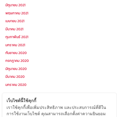
มิถุนายน 2021
พฤษภาคม 2021
เมษายน 2021
มีนาคม 2021
กุมภาพันธ์ 2021
มกราคม 2021
กันยายน 2020
กรกฎาคม 2020
มิถุนายน 2020
มีนาคม 2020
มกราคม 2020
หมวดหมู่
เว็บไซต์นี้ใช้คุกกี้
เราใช้คุกกี้เพื่อเพิ่มประสิทธิภาพ และประสบการณ์ที่ดีใน
การใช้งานเว็บไซต์ คุณสามารถเลือกตั้งค่าความยินยอม
Postcode