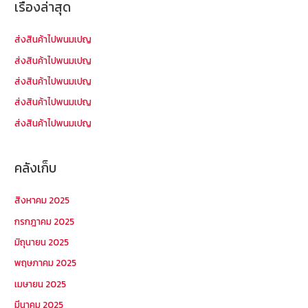
เรื่องล่าสุด
สำ
ห
ส่งสินค้าไปพนมเปญ
รั
ส่งสินค้าไปพนมเปญ
บ
ส่งสินค้าไปพนมเปญ
:
ส่งสินค้าไปพนมเปญ
ส่งสินค้าไปพนมเปญ
คลังเก็บ
สิงหาคม 2025
กรกฎาคม 2025
มิถุนายน 2025
พฤษภาคม 2025
เมษายน 2025
มีนาคม 2025