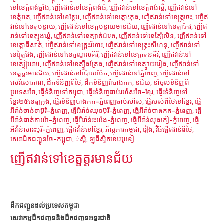
ទៅខេត្កំពង់ឆ្នាំង
,
ញើឥវាន់ទៅខេត្កំពង់ធំ
,
ញើឥវាន់ទៅខេត្កំពង់ស្ពឺ
,
ញើឥវាន់ទៅ
ខេត្កំពត
,
ញើឥវាន់ទៅខេត្កែប
,
ញើឥវាន់ទៅខេត្កោះកុង
,
ញើឥវាន់ទៅខេត្ក្រចេះ
,
ញើឥ
វាន់ទៅខេត្តបន្ទាយ
,
ញើឥវាន់ទៅខេត្តបន្ទាយមានជ័យ
,
ញើឥវាន់ទៅខេត្តាកែវ
,
ញើឥ
វាន់ទៅខេត្ត្បូងឃ្មុំ
,
ញើឥវាន់ទៅខេត្បាត់ដំបង
,
ញើឥវាន់ទៅខេត្ប៉ៃលិន
,
ញើឥវាន់ទៅ
ខេត្ពោធិ៍សាត់
,
ញើឥវាន់ទៅខេត្ព្រះវិហារ
,
ញើឥវាន់ទៅខេត្ព្រះសីហនុ
,
ញើឥវាន់ទៅ
ខេត្ព្រៃវែង
,
ញើឥវាន់ទៅខេត្មណ្ឌលគីរី
,
ញើឥវាន់ទៅខេត្រតនគីរី
,
ញើឥវាន់ទៅ
ខេត្សៀមរាប
,
ញើឥវាន់ទៅខេត្ស្ទឹងត្រែង
,
ញើឥវាន់ទៅខេត្ស្វាយរៀង
,
ញើឥវាន់ទៅ
ខេត្ឧត្តរមានជ័យ
,
ញើឥវាន់ទៅប៉ោយប៉ែត
,
ញើឥវាន់ទៅភ្នំពេញ
,
ញើឥវាន់ទៅ
សេរីសោភណ
,
ដឹកទំនិញពីថៃ
,
ដឹកទំនិញពីបាងកក
,
នជ័យ
,
នាំចូលទំនិញពី
ប្រទេសថៃ
,
ផ្ញើទំនិញទៅកម្ពុជា
,
ផ្ញើរទំនិញឆាប់រហ័សថៃ-ខ្មែរ
,
ផ្ញើរទំនិញទៅ
ខ្មែរ២៥ខេត្តក្រុង
,
ផ្ញើរទំនិញបាងកក-ភ្នំពេញឆាប់រហ័ស
,
ផ្ញើរបស់ពីថៃទៅខ្មែរ
,
ផ្ញើ
អីវ៉ាន់ចាន់ថាប៊ូរិ-ភ្នំពេញ
,
ផ្ញើអីវ៉ាន់ឈុនប៊ុរី-ភ្នំពេញ
,
ផ្ញើអីវ៉ាន់បាងកក-ភ្នំពេញ
,
ផ្ញើ
អីវ៉ាន់ផាត់តាយ៉ា-ភ្នំពេញ
,
ផ្ញើអីវ៉ាន់រះយ៉ង-ភ្នំពេញ
,
ផ្ញើអីវ៉ាន់លុងគឿ-ភ្នំពេញ
,
ផ្ញើ
អីវ៉ាន់សារះប៊ូរី-ភ្នំពេញ
,
ផ្ញើឥវ៉ាន់ទៅខ្មែរ
,
ភ័ស្តុភារកម្ពុជា
,
រៀង
,
វិធីផ្ញើឥវាន់ពីថៃ
,
សេវាដឹកជញ្ជូនថៃ-កម្ពុជា
,
់ស្ពឺ
,
ឡូជីស្ទិកខេមបូឌៀ
ញើឥវាន់ទៅខេត្ឧត្តរមានជ័យ
ដឹកជញ្ជូនដល់ប្រទេសកម្ពុជា
សេវាកម្មដឹកជញ្ចូននិងដឹកជញ្ចូនអន្តរជាតិ