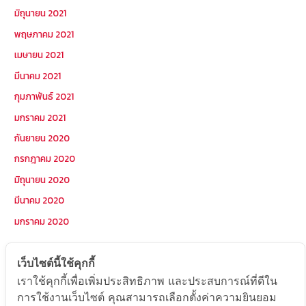
มิถุนายน 2021
พฤษภาคม 2021
เมษายน 2021
มีนาคม 2021
กุมภาพันธ์ 2021
มกราคม 2021
กันยายน 2020
กรกฎาคม 2020
มิถุนายน 2020
มีนาคม 2020
มกราคม 2020
หมวดหมู่
เว็บไซต์นี้ใช้คุกกี้
เราใช้คุกกี้เพื่อเพิ่มประสิทธิภาพ และประสบการณ์ที่ดีใน
การใช้งานเว็บไซต์ คุณสามารถเลือกตั้งค่าความยินยอม
Postcode