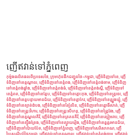
ញើឥវាន់ទៅភ្នំពេញ
កុម្ម៉ងផលិតផលពីប្រទេសថៃ
,
ក្រុមហ៊ុនដឹកជញ្ជូនថៃ-កម្ពុជា
,
ញើទំនិញទៅខេ
,
ញើ
ទំនិញទៅខេត្កណ្ដាល
,
ញើទំនិញទៅខេត្កំពង
,
ញើទំនិញទៅខេត្កំពង់ចាម
,
ញើទំនិញ
ទៅខេត្កំពង់ឆ្នាំង
,
ញើទំនិញទៅខេត្កំពង់ធំ
,
ញើទំនិញទៅខេត្កំពង់ស្ពឺ
,
ញើទំនិញទៅ
ខេត្កំពត
,
ញើទំនិញទៅខេត្កែប
,
ញើទំនិញទៅខេត្កោះកុង
,
ញើទំនិញទៅខេត្ក្រចេះ
,
ញើ
ទំនិញទៅខេត្តបន្ទាយមានជ័យ
,
ញើទំនិញទៅខេត្តាកែវ
,
ញើទំនិញទៅខេត្ត្បូងឃ្មុំ
,
ញើ
ទំនិញទៅខេត្បាត់ដំបង
,
ញើទំនិញទៅខេត្ប៉ៃលិន
,
ញើទំនិញទៅខេត្ពោធិ៍សាត់
,
ញើ
ទំនិញទៅខេត្ព្រះវិហារ
,
ញើទំនិញទៅខេត្ព្រះសីហនុ
,
ញើទំនិញទៅខេត្ព្រៃវែង
,
ញើ
ទំនិញទៅខេត្មណ្ឌលគីរី
,
ញើទំនិញទៅខេត្រតនគីរី
,
ញើទំនិញទៅខេត្សៀមរាប
,
ញើ
ទំនិញទៅខេត្ស្ទឹងត្រែង
,
ញើទំនិញទៅខេត្ស្វាយរៀង
,
ញើទំនិញទៅខេត្ឧត្តរមានជ័យ
,
ញើទំនិញទៅប៉ោយប៉ែត
,
ញើទំនិញទៅភ្នំពេញ
,
ញើទំនិញទៅសេរីសោភណ
,
ញើ​
ប្រៃសណីយ៍ថៃកម្ពុជា
,
ញើឥវាន់ទៅខេត្កណ្ដាល
,
ញើឥវាន់ទៅខេត្កំពង់ចាម
,
ញើឥវាន់