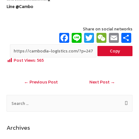
Line @Cambo
Share on social networks
Fa
Li
T
W
E
ce
n
wi
e
m
Copy
b
e
tt
C
ai
a
Post Views:
565
o
er
h
l
o
at
Post
←
Previous Post
Next Post
→
k
navigation
S
e
a
r
Archives
c