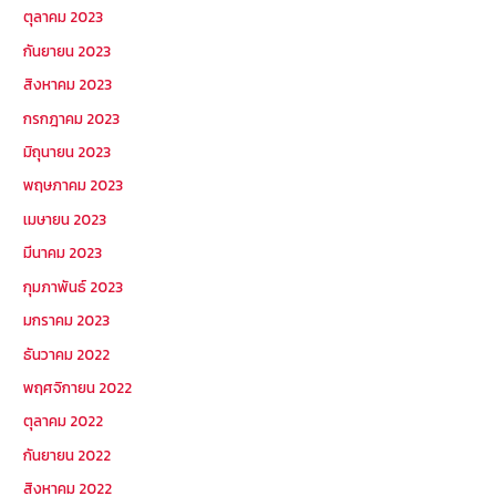
ตุลาคม 2023
กันยายน 2023
สิงหาคม 2023
กรกฎาคม 2023
มิถุนายน 2023
พฤษภาคม 2023
เมษายน 2023
มีนาคม 2023
กุมภาพันธ์ 2023
มกราคม 2023
ธันวาคม 2022
พฤศจิกายน 2022
ตุลาคม 2022
กันยายน 2022
สิงหาคม 2022