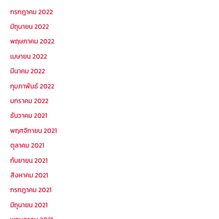
กรกฎาคม 2022
มิถุนายน 2022
พฤษภาคม 2022
เมษายน 2022
มีนาคม 2022
กุมภาพันธ์ 2022
มกราคม 2022
ธันวาคม 2021
พฤศจิกายน 2021
ตุลาคม 2021
กันยายน 2021
สิงหาคม 2021
กรกฎาคม 2021
มิถุนายน 2021