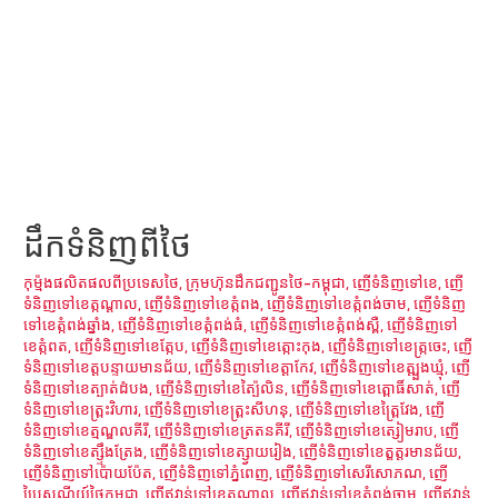
ដឹកទំនិញពីថៃ
កុម្ម៉ងផលិតផលពីប្រទេសថៃ
,
ក្រុមហ៊ុនដឹកជញ្ជូនថៃ-កម្ពុជា
,
ញើទំនិញទៅខេ
,
ញើ
ទំនិញទៅខេត្កណ្ដាល
,
ញើទំនិញទៅខេត្កំពង
,
ញើទំនិញទៅខេត្កំពង់ចាម
,
ញើទំនិញ
ទៅខេត្កំពង់ឆ្នាំង
,
ញើទំនិញទៅខេត្កំពង់ធំ
,
ញើទំនិញទៅខេត្កំពង់ស្ពឺ
,
ញើទំនិញទៅ
ខេត្កំពត
,
ញើទំនិញទៅខេត្កែប
,
ញើទំនិញទៅខេត្កោះកុង
,
ញើទំនិញទៅខេត្ក្រចេះ
,
ញើ
ទំនិញទៅខេត្តបន្ទាយមានជ័យ
,
ញើទំនិញទៅខេត្តាកែវ
,
ញើទំនិញទៅខេត្ត្បូងឃ្មុំ
,
ញើ
ទំនិញទៅខេត្បាត់ដំបង
,
ញើទំនិញទៅខេត្ប៉ៃលិន
,
ញើទំនិញទៅខេត្ពោធិ៍សាត់
,
ញើ
ទំនិញទៅខេត្ព្រះវិហារ
,
ញើទំនិញទៅខេត្ព្រះសីហនុ
,
ញើទំនិញទៅខេត្ព្រៃវែង
,
ញើ
ទំនិញទៅខេត្មណ្ឌលគីរី
,
ញើទំនិញទៅខេត្រតនគីរី
,
ញើទំនិញទៅខេត្សៀមរាប
,
ញើ
ទំនិញទៅខេត្ស្ទឹងត្រែង
,
ញើទំនិញទៅខេត្ស្វាយរៀង
,
ញើទំនិញទៅខេត្ឧត្តរមានជ័យ
,
ញើទំនិញទៅប៉ោយប៉ែត
,
ញើទំនិញទៅភ្នំពេញ
,
ញើទំនិញទៅសេរីសោភណ
,
ញើ​
ប្រៃសណីយ៍ថៃកម្ពុជា
,
ញើឥវាន់ទៅខេត្កណ្ដាល
,
ញើឥវាន់ទៅខេត្កំពង់ចាម
,
ញើឥវាន់