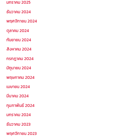
มกราคม 2025
ธันวาคม 2024
พฤศจิกายน 2024
ตุลาคม 2024
กันยายน 2024
สิงหาคม 2024
กรกฎาคม 2024
มิถุนายน 2024
พฤษภาคม 2024
เมษายน 2024
มีนาคม 2024
กุมภาพันธ์ 2024
มกราคม 2024
ธันวาคม 2023
พฤศจิกายน 2023