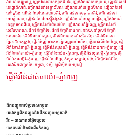
វាន់ទៅខេត្ត្បូងឃ្មុំ
,
ញើឥវាន់ទៅខេត្បាត់ដំបង
,
ញើឥវាន់ទៅខេត្ប៉ៃលិន
,
ញើឥវាន់ទៅ
ខេត្ពោធិ៍សាត់
,
ញើឥវាន់ទៅខេត្ព្រះវិហារ
,
ញើឥវាន់ទៅខេត្ព្រះសីហនុ
,
ញើឥវាន់ទៅ
ខេត្ព្រៃវែង
,
ញើឥវាន់ទៅខេត្មណ្ឌលគីរី
,
ញើឥវាន់ទៅខេត្រតនគីរី
,
ញើឥវាន់ទៅ
ខេត្សៀមរាប
,
ញើឥវាន់ទៅខេត្ស្ទឹងត្រែង
,
ញើឥវាន់ទៅខេត្ស្វាយរៀង
,
ញើឥវាន់ទៅ
ខេត្ឧត្តរមានជ័យ
,
ញើឥវាន់ទៅប៉ោយប៉ែត
,
ញើឥវាន់ទៅភ្នំពេញ
,
ញើឥវាន់ទៅ
សេរីសោភណ
,
ដឹកទំនិញពីថៃ
,
ដឹកទំនិញពីបាងកក
,
នជ័យ
,
នាំចូលទំនិញពី
ប្រទេសថៃ
,
ផ្ញើទំនិញទៅកម្ពុជា
,
ផ្ញើរទំនិញឆាប់រហ័សថៃ-ខ្មែរ
,
ផ្ញើរទំនិញទៅ
ខ្មែរ២៥ខេត្តក្រុង
,
ផ្ញើរទំនិញបាងកក-ភ្នំពេញឆាប់រហ័ស
,
ផ្ញើរបស់ពីថៃទៅខ្មែរ
,
ផ្ញើ
អីវ៉ាន់ចាន់ថាប៊ូរិ-ភ្នំពេញ
,
ផ្ញើអីវ៉ាន់ឈុនប៊ុរី-ភ្នំពេញ
,
ផ្ញើអីវ៉ាន់បាងកក-ភ្នំពេញ
,
ផ្ញើ
អីវ៉ាន់ផាត់តាយ៉ា-ភ្នំពេញ
,
ផ្ញើអីវ៉ាន់រះយ៉ង-ភ្នំពេញ
,
ផ្ញើអីវ៉ាន់លុងគឿ-ភ្នំពេញ
,
ផ្ញើ
អីវ៉ាន់សារះប៊ូរី-ភ្នំពេញ
,
ផ្ញើឥវ៉ាន់ទៅខ្មែរ
,
ភ័ស្តុភារកម្ពុជា
,
រៀង
,
វិធីផ្ញើឥវាន់ពីថៃ
,
សេវាដឹកជញ្ជូនថៃ-កម្ពុជា
,
់ស្ពឺ
,
ឡូជីស្ទិកខេមបូឌៀ
ផ្ញើអីវ៉ាន់ផាត់តាយ៉ា-ភ្នំពេញ
ដឹកជញ្ជូនដល់ប្រទេសកម្ពុជា
សេវាកម្មដឹកជញ្ចូននិងដឹកជញ្ចូនអន្តរជាតិ
វីរៈ – បាណាតថាំអ៊ិចប្រេស
ទេសចរណ៍និងដំណើរកំសាន្ត