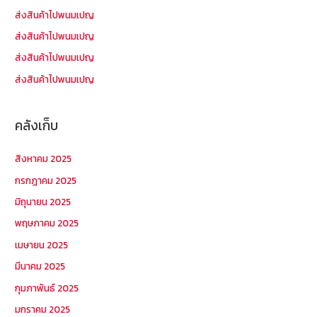
รั
ส่งสินค้าไปพนมเปญ
บ
ส่งสินค้าไปพนมเปญ
:
ส่งสินค้าไปพนมเปญ
ส่งสินค้าไปพนมเปญ
คลังเก็บ
สิงหาคม 2025
กรกฎาคม 2025
มิถุนายน 2025
พฤษภาคม 2025
เมษายน 2025
มีนาคม 2025
กุมภาพันธ์ 2025
มกราคม 2025