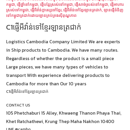
កម្ពុជា
,
ផ្ញើថ្នាំទៅកម្ពុជា
,
ផ្ញើបន្លែស្រស់ទៅកម្ពុជា
,
ផ្ញើសាច់ស្រស់ទៅកម្ពុជា
,
ផ្ញើអាហារ
ស្រស់ទៅកម្ពុជា
,
ផ្ញើអីវ៉ាន់ក្លាស្សេទៅខ្មែរ
,
ផ្ញើអីវ៉ាន់ទៅខ្មែរឡានត្រជាក់
,
ឡានផ្ញើទំនិញ
ទៅកម្ពុជាត្រជាក់ដោយឡានគ្រប់គ្រងស៊ីតុណ្ហភាព
C1ផ្ញើអីវ៉ាន់ទៅខ្មែរឡានត្រជាក់
Logistics Cambodia Company Limited We are experts
in Ship products to Cambodia. We have many routes.
Regardless of whether the product is a small piece
Large pieces, we have many types of vehicles to
transport With experience delivering products to
Cambodia for more than Our 10 years
C1ផ្ញើអីវ៉ាន់ទៅខ្មែរឡានត្រជាក់
CONTACT US
105 Phetchaburi 15 Alley, Khwaeng Thanon Phaya Thai,
Khet Ratchathewi, Krung Thep Maha Nakhon 10400
LINE @cambo