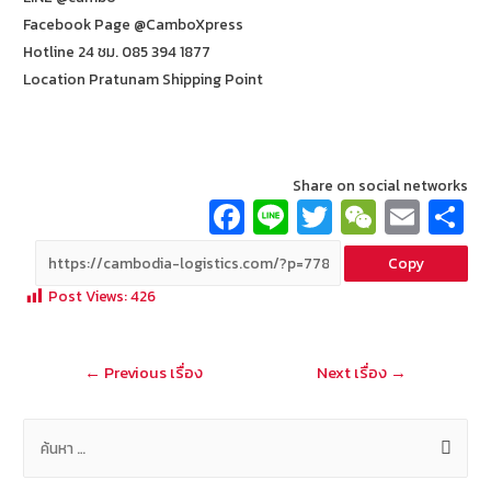
Facebook Page @CamboXpress
Hotline 24 ชม. 085 394 1877
Location Pratunam Shipping Point
Share on social networks
Fa
Li
T
W
E
ce
n
wi
e
m
Copy
b
e
tt
C
ai
a
Post Views:
426
o
er
h
l
o
at
แนะแนว
←
Previous เรื่อง
Next เรื่อง
→
k
เรื่อง
ค้
น
ห