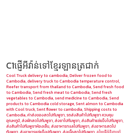
C1ផ្ញើអីវ៉ាន់ទៅខ្មែរឡានត្រជាក់
Cool Truck delivery to cambodia
,
Deliver frozen food to
Cambodia
,
delivery truck to Cambodia temperature control
,
Reefer transport from thailand to Cambodia
,
Send fresh food
to Cambodia
,
Send fresh meat to Cambodia
,
Send fresh
vegetables to Cambodia
,
send medicine to Cambodia
,
Send
products to Cambodia cold storage
,
Sent almon to Cambodia
with Cool truck
,
Sent flower to cambodia
,
Shipping costs to
Cambodia
,
ค่าส่งของสดไปกัมพูชา
,
รถส่งสินค้าไปกัมพูชา ควบคุม
อุณหภูมิ
,
ส่งผักสดไปกัมพูชา
,
ส่งยาไปกัมพูชา
,
ส่งสินค้าแช่แข็งไปกัมพูชา
,
ส่งสินค้าไปกัมพูชาห้องเย็น
,
ส่งอาหารทะเลไปกัมพูชา
,
ส่งอาหารสดไป
กัมพูชา
,
ส่งอาหารแช่แข็งปกัมพูชา
,
ส่งเนื้อสดไปกัมพูชา
,
តម្លៃផ្ញើទំនិញទៅ