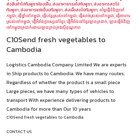
ส่งสินค้าไปกัมพูชาห้องเย็น
,
ส่งอาหารทะเลไปกัมพูชา
,
ส่งอาหารสดไป
กัมพูชา
,
ส่งอาหารแช่แข็งปกัมพูชา
,
ส่งเนื้อสดไปกัมพูชา
,
តម្លៃផ្ញើទំនិញទៅ
កម្ពុជា
,
ផ្ញើថ្នាំទៅកម្ពុជា
,
ផ្ញើបន្លែស្រស់ទៅកម្ពុជា
,
ផ្ញើសាច់ស្រស់ទៅកម្ពុជា
,
ផ្ញើអាហារ
ស្រស់ទៅកម្ពុជា
,
ផ្ញើអីវ៉ាន់ក្លាស្សេទៅខ្មែរ
,
ផ្ញើអីវ៉ាន់ទៅខ្មែរឡានត្រជាក់
,
ឡានផ្ញើទំនិញ
ទៅកម្ពុជាត្រជាក់ដោយឡានគ្រប់គ្រងស៊ីតុណ្ហភាព
C10Send fresh vegetables to
Cambodia
Logistics Cambodia Company Limited We are experts
in Ship products to Cambodia. We have many routes.
Regardless of whether the product is a small piece
Large pieces, we have many types of vehicles to
transport With experience delivering products to
Cambodia for more than Our 10 years
C10Send fresh vegetables to Cambodia
CONTACT US