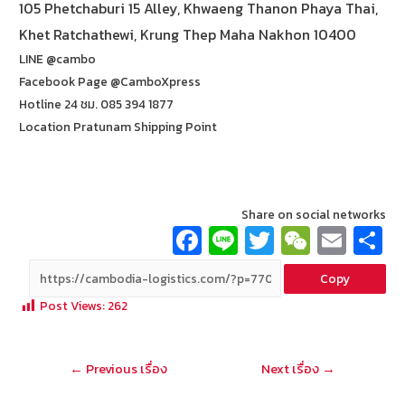
105 Phetchaburi 15 Alley, Khwaeng Thanon Phaya Thai,
Khet Ratchathewi, Krung Thep Maha Nakhon 10400
LINE @cambo
Facebook Page @CamboXpress
Hotline 24 ชม. 085 394 1877
Location Pratunam Shipping Point
Share on social networks
Fa
Li
T
W
E
ce
n
wi
e
m
Copy
b
e
tt
C
ai
a
Post Views:
262
o
er
h
l
o
at
แนะแนว
←
Previous เรื่อง
Next เรื่อง
→
k
เรื่อง