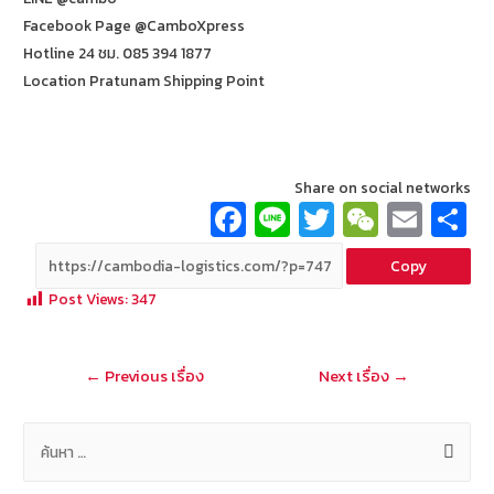
Facebook Page @CamboXpress
Hotline 24 ชม. 085 394 1877
Location Pratunam Shipping Point
Share on social networks
Fa
Li
T
W
E
ce
n
wi
e
m
Copy
b
e
tt
C
ai
a
Post Views:
347
o
er
h
l
o
at
แนะแนว
←
Previous เรื่อง
Next เรื่อง
→
k
เรื่อง
ค้
น