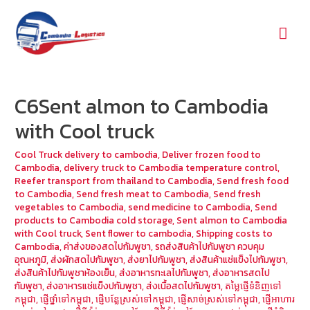
Mai
Men
C6Sent almon to Cambodia
with Cool truck
Cool Truck delivery to cambodia
,
Deliver frozen food to
Cambodia
,
delivery truck to Cambodia temperature control
,
Reefer transport from thailand to Cambodia
,
Send fresh food
to Cambodia
,
Send fresh meat to Cambodia
,
Send fresh
vegetables to Cambodia
,
send medicine to Cambodia
,
Send
products to Cambodia cold storage
,
Sent almon to Cambodia
with Cool truck
,
Sent flower to cambodia
,
Shipping costs to
Cambodia
,
ค่าส่งของสดไปกัมพูชา
,
รถส่งสินค้าไปกัมพูชา ควบคุม
อุณหภูมิ
,
ส่งผักสดไปกัมพูชา
,
ส่งยาไปกัมพูชา
,
ส่งสินค้าแช่แข็งไปกัมพูชา
,
ส่งสินค้าไปกัมพูชาห้องเย็น
,
ส่งอาหารทะเลไปกัมพูชา
,
ส่งอาหารสดไป
กัมพูชา
,
ส่งอาหารแช่แข็งปกัมพูชา
,
ส่งเนื้อสดไปกัมพูชา
,
តម្លៃផ្ញើទំនិញទៅ
កម្ពុជា
,
ផ្ញើថ្នាំទៅកម្ពុជា
,
ផ្ញើបន្លែស្រស់ទៅកម្ពុជា
,
ផ្ញើសាច់ស្រស់ទៅកម្ពុជា
,
ផ្ញើអាហារ