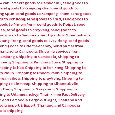
w can I import goods to Cambodia?
,
send goods to
send goods to Kampong cham
,
send goods to
ng Spue
,
send goods to Kampong Thom
,
send goods
ds to Koh Kong
,
send goods to Krati
,
send goods to
oods to Phnom Penh
,
send goods to Poipet
,
send
hea
,
send goods to preyVeng
,
send goods to
nd goods to Siemreap
,
send goods to Sihanouk vile
,
Stung Treng
,
send goods to Svay rieng
,
send goods
send goods to Udarmeanchey
,
Send parcel from
hailand to Cambodia
,
Shipping services from
ttambang
,
Shipping to Cambodia
,
Shipping to
chnang
,
Shipping to Kampong Spue
,
Shipping to
ipping to Keb
,
Shipping to Koh Kong
,
Shipping to
o Pailin
,
Shipping to Phnom Penh
,
Shipping to
preah vihea
,
Shipping to preyVeng
,
Shipping to
ping to Siemreap
,
Shipping to Sihanouk vile
,
g Treng
,
Shipping to Svay rieng
,
Shipping to
ing to Udarmeanchey
,
Thai-khmer Fast Delivery
,
d and Cambodia Cargo & frieght
,
Thailand and
dia import & Export
,
Thailand and Cambodia
dia shipping