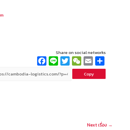
om
Share on social networks
Fa
Li
T
W
E
S
ce
n
wi
e
m
h
Copy
b
e
tt
C
ai
ar
o
er
h
l
e
o
at
k
Next เรื่อง
→