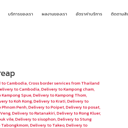
บริการของเรา
ผลงานของเรา
อัตราค่าบริการ
ติดตามสิ
reap
d to Cambodia
,
Cross border services from Thailand
elivery to Cambodia
,
Delivery to Kampong cham
,
to Kampong Spue
,
Delivery to Kampong Thom
,
very to Koh Kong
,
Delivery to Krati
,
Delivery to
to Phnom Penh
,
Delivery to Poipet
,
Delivery to posat
,
eyVeng
,
Delivery to Ratanakiri
,
Delivery to Rong Kluer
,
uk vile
,
Delivery to sisophon
,
Delivery to Stung
to Tabongkmom
,
Delivery to Takeo
,
Delivery to