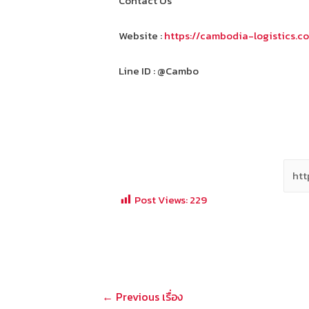
Contact Us
Website :
https://cambodia-logistics.c
Line ID : @Cambo
Post Views:
229
แนะแนว
←
Previous เรื่อง