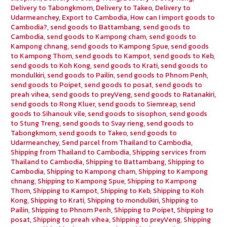
Delivery to Tabongkmom
,
Delivery to Takeo
,
Delivery to
Udarmeanchey
,
Export to Cambodia
,
How can I import goods to
Cambodia?
,
send goods to Battambang
,
send goods to
Cambodia
,
send goods to Kampong cham
,
send goods to
Kampong chnang
,
send goods to Kampong Spue
,
send goods
to Kampong Thom
,
send goods to Kampot
,
send goods to Keb
,
send goods to Koh Kong
,
send goods to Krati
,
send goods to
mondulkiri
,
send goods to Pailin
,
send goods to Phnom Penh
,
send goods to Poipet
,
send goods to posat
,
send goods to
preah vihea
,
send goods to preyVeng
,
send goods to Ratanakiri
,
send goods to Rong Kluer
,
send goods to Siemreap
,
send
goods to Sihanouk vile
,
send goods to sisophon
,
send goods
to Stung Treng
,
send goods to Svay rieng
,
send goods to
Tabongkmom
,
send goods to Takeo
,
send goods to
Udarmeanchey
,
Send parcel from Thailand to Cambodia
,
Shipping from Thailand to Cambodia
,
Shipping services from
Thailand to Cambodia
,
Shipping to Battambang
,
Shipping to
Cambodia
,
Shipping to Kampong cham
,
Shipping to Kampong
chnang
,
Shipping to Kampong Spue
,
Shipping to Kampong
Thom
,
Shipping to Kampot
,
Shipping to Keb
,
Shipping to Koh
Kong
,
Shipping to Krati
,
Shipping to mondulkiri
,
Shipping to
Pailin
,
Shipping to Phnom Penh
,
Shipping to Poipet
,
Shipping to
posat
,
Shipping to preah vihea
,
Shipping to preyVeng
,
Shipping