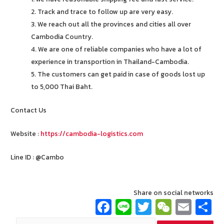
2. Track and trace to follow up are very easy.
3. We reach out all the provinces and cities all over
Cambodia Country.
4. We are one of reliable companies who have a lot of
experience in transportion in Thailand-Cambodia.
5. The customers can get paid in case of goods lost up
to 5,000 Thai Baht.
Contact Us
Website :
https://cambodia-logistics.com
Line ID : @Cambo
Share on social networks
Fa
Li
T
W
E
ce
n
wi
e
m