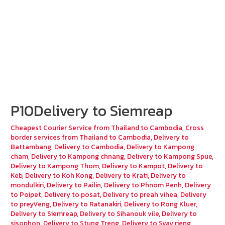
P10Delivery to Siemreap
Cheapest Courier Service from Thailand to Cambodia
,
Cross
border services from Thailand to Cambodia
,
Delivery to
Battambang
,
Delivery to Cambodia
,
Delivery to Kampong
cham
,
Delivery to Kampong chnang
,
Delivery to Kampong Spue
,
Delivery to Kampong Thom
,
Delivery to Kampot
,
Delivery to
Keb
,
Delivery to Koh Kong
,
Delivery to Krati
,
Delivery to
mondulkiri
,
Delivery to Pailin
,
Delivery to Phnom Penh
,
Delivery
to Poipet
,
Delivery to posat
,
Delivery to preah vihea
,
Delivery
to preyVeng
,
Delivery to Ratanakiri
,
Delivery to Rong Kluer
,
Delivery to Siemreap
,
Delivery to Sihanouk vile
,
Delivery to
sisophon
,
Delivery to Stung Treng
,
Delivery to Svay rieng
,