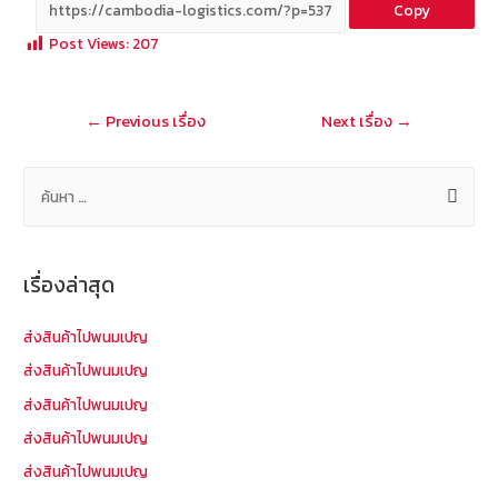
Copy
b
e
tt
C
ai
a
Post Views:
207
o
er
h
l
o
at
แนะแนว
←
Previous เรื่อง
Next เรื่อง
→
k
เรื่อง
ค้
น
ห
า
เรื่องล่าสุด
สำ
ห
ส่งสินค้าไปพนมเปญ
รั
ส่งสินค้าไปพนมเปญ
บ
ส่งสินค้าไปพนมเปญ
:
ส่งสินค้าไปพนมเปญ
ส่งสินค้าไปพนมเปญ