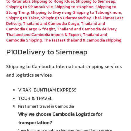
to Ratanakiri
,
Shipping to Rong Kluer
,
Shipping to Siemreap
,
Shipping to Sihanouk vile
,
Shipping to sisophon
,
Shipping to
Stung Treng
,
Shipping to Svay rieng
,
Shipping to Tabongkmom
,
Shipping to Takeo
,
Shipping to Udarmeanchey
,
Thai-khmer Fast
Delivery
,
Thailand and Cambodia Cargo
,
Thailand and
Cambodia Cargo & frieght
,
Thailand and Cambodia delivery
,
Thailand and Cambodia import & Export
,
Thailand and
Cambodia Shipping
,
The fastest thailand & cambodia shipping
P10Delivery to Siemreap
Shipping to Cambodia.
International shipping services
and logistics services
VIRAK-BUNTHAM EXPRESS
TOUR & TRAVEL
First smart travel in Cambodia
Why we choose Cambodia Logistics for
transportation?
1. we have reasonable shipping fee and fast service.