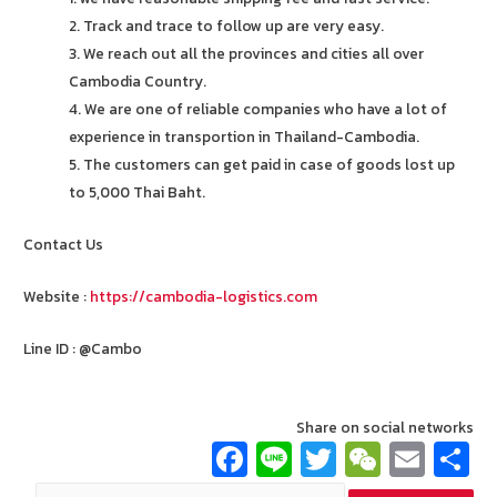
2. Track and trace to follow up are very easy.
3. We reach out all the provinces and cities all over
Cambodia Country.
4. We are one of reliable companies who have a lot of
experience in transportion in Thailand-Cambodia.
5. The customers can get paid in case of goods lost up
to 5,000 Thai Baht.
Contact Us
Website :
https://cambodia-logistics.com
Line ID : @Cambo
Share on social networks
Fa
Li
T
W
E
ce
n
wi
e
m