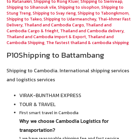
to Ratanakiri
,
Shipping to Rong Kluer
,
Shipping to Siemreap
,
Shipping to Sihanouk vile
,
Shipping to sisophon
,
Shipping to
Stung Treng
,
Shipping to Svay rieng
,
Shipping to Tabongkmom
,
Shipping to Takeo
,
Shipping to Udarmeanchey
,
Thai-khmer Fast
Delivery
,
Thailand and Cambodia Cargo
,
Thailand and
Cambodia Cargo & frieght
,
Thailand and Cambodia delivery
,
Thailand and Cambodia import & Export
,
Thailand and
Cambodia Shipping
,
The fastest thailand & cambodia shipping
P10Shipping to Battambang
Shipping to Cambodia.
International shipping services
and logistics services
VIRAK-BUNTHAM EXPRESS
TOUR & TRAVEL
First smart travel in Cambodia
Why we choose Cambodia Logistics for
transportation?
1. we have reasonable shipping fee and fast service.