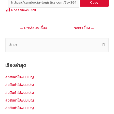
Copy
b
e
tt
C
ai
a
Post Views:
228
o
er
h
l
o
at
แนะแนว
←
Previous เรื่อง
Next เรื่อง
→
k
เรื่อง
ค้
น
ห
า
เรื่องล่าสุด
สำ
ห
ส่งสินค้าไปพนมเปญ
รั
ส่งสินค้าไปพนมเปญ
บ
ส่งสินค้าไปพนมเปญ
:
ส่งสินค้าไปพนมเปญ
ส่งสินค้าไปพนมเปญ