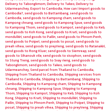
Delivery to Tabongkmom
,
Delivery to Takeo
,
Delivery to
Udarmeanchey
,
Export to Cambodia
,
How can I import goods to
Cambodia?
,
send goods to Battambang
,
send goods to
Cambodia
,
send goods to Kampong cham
,
send goods to
Kampong chnang
,
send goods to Kampong Spue
,
send goods
to Kampong Thom
,
send goods to Kampot
,
send goods to Keb
,
send goods to Koh Kong
,
send goods to Krati
,
send goods to
mondulkiri
,
send goods to Pailin
,
send goods to Phnom Penh
,
send goods to Poipet
,
send goods to posat
,
send goods to
preah vihea
,
send goods to preyVeng
,
send goods to Ratanakiri
,
send goods to Rong Kluer
,
send goods to Siemreap
,
send
goods to Sihanouk vile
,
send goods to sisophon
,
send goods
to Stung Treng
,
send goods to Svay rieng
,
send goods to
Tabongkmom
,
send goods to Takeo
,
send goods to
Udarmeanchey
,
Send parcel from Thailand to Cambodia
,
Shipping from Thailand to Cambodia
,
Shipping services from
Thailand to Cambodia
,
Shipping to Battambang
,
Shipping to
Cambodia
,
Shipping to Kampong cham
,
Shipping to Kampong
chnang
,
Shipping to Kampong Spue
,
Shipping to Kampong
Thom
,
Shipping to Kampot
,
Shipping to Keb
,
Shipping to Koh
Kong
,
Shipping to Krati
,
Shipping to mondulkiri
,
Shipping to
Pailin
,
Shipping to Phnom Penh
,
Shipping to Poipet
,
Shipping to
posat
,
Shipping to preah vihea
,
Shipping to preyVeng
,
Shipping