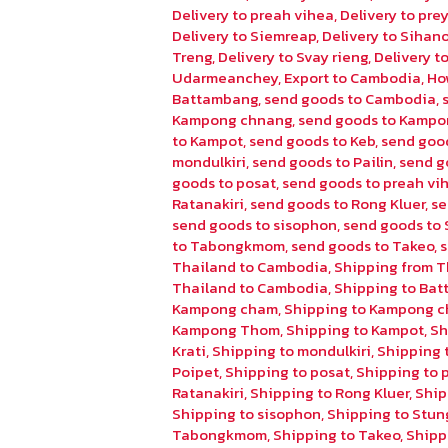
Delivery to preah vihea
,
Delivery to pr
Delivery to Siemreap
,
Delivery to Sihano
Treng
,
Delivery to Svay rieng
,
Delivery 
Udarmeanchey
,
Export to Cambodia
,
Ho
Battambang
,
send goods to Cambodia
,
Kampong chnang
,
send goods to Kampo
to Kampot
,
send goods to Keb
,
send goo
mondulkiri
,
send goods to Pailin
,
send g
goods to posat
,
send goods to preah vi
Ratanakiri
,
send goods to Rong Kluer
,
se
send goods to sisophon
,
send goods to 
to Tabongkmom
,
send goods to Takeo
,
Thailand to Cambodia
,
Shipping from T
Thailand to Cambodia
,
Shipping to Ba
Kampong cham
,
Shipping to Kampong 
Kampong Thom
,
Shipping to Kampot
,
Sh
Krati
,
Shipping to mondulkiri
,
Shipping t
Poipet
,
Shipping to posat
,
Shipping to 
Ratanakiri
,
Shipping to Rong Kluer
,
Ship
Shipping to sisophon
,
Shipping to Stun
Tabongkmom
,
Shipping to Takeo
,
Shipp