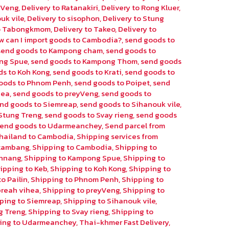
eyVeng
,
Delivery to Ratanakiri
,
Delivery to Rong Kluer
,
uk vile
,
Delivery to sisophon
,
Delivery to Stung
to Tabongkmom
,
Delivery to Takeo
,
Delivery to
w can I import goods to Cambodia?
,
send goods to
send goods to Kampong cham
,
send goods to
ng Spue
,
send goods to Kampong Thom
,
send goods
ds to Koh Kong
,
send goods to Krati
,
send goods to
oods to Phnom Penh
,
send goods to Poipet
,
send
hea
,
send goods to preyVeng
,
send goods to
nd goods to Siemreap
,
send goods to Sihanouk vile
,
Stung Treng
,
send goods to Svay rieng
,
send goods
send goods to Udarmeanchey
,
Send parcel from
hailand to Cambodia
,
Shipping services from
ttambang
,
Shipping to Cambodia
,
Shipping to
chnang
,
Shipping to Kampong Spue
,
Shipping to
ipping to Keb
,
Shipping to Koh Kong
,
Shipping to
o Pailin
,
Shipping to Phnom Penh
,
Shipping to
preah vihea
,
Shipping to preyVeng
,
Shipping to
ping to Siemreap
,
Shipping to Sihanouk vile
,
g Treng
,
Shipping to Svay rieng
,
Shipping to
ing to Udarmeanchey
,
Thai-khmer Fast Delivery
,