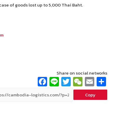
case of goods lost up to 5,000 Thai Baht.
om
Share on social networks
Fa
Li
T
W
E
S
ce
n
wi
e
m
h
Copy
b
e
tt
C
ai
ar
o
er
h
l
e
o
at
k