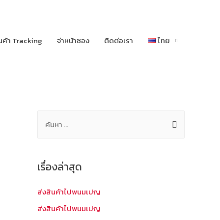
นค้า Tracking
จ่าหน้าซอง
ติดต่อเรา
ไทย
ค้
น
ห
า
เรื่องล่าสุด
สำ
ห
ส่งสินค้าไปพนมเปญ
รั
ส่งสินค้าไปพนมเปญ