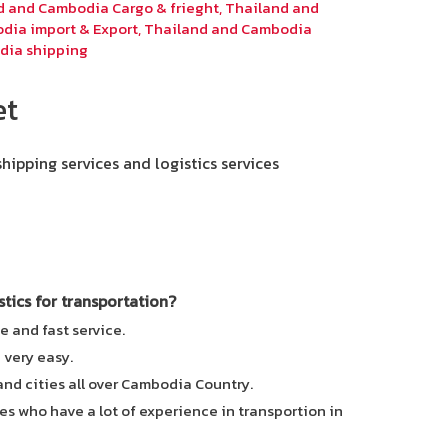
d and Cambodia Cargo & frieght
,
Thailand and
dia import & Export
,
Thailand and Cambodia
dia shipping
et
shipping services and logistics services
ics for transportation?
e and fast service.
e very easy.
 and cities all over Cambodia Country.
es who have a lot of experience in transportion in