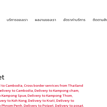
บริการของเรา
ผลงานของเรา
อัตราค่าบริการ
ติดตามสิ
et
d to Cambodia
,
Cross border services from Thailand
elivery to Cambodia
,
Delivery to Kampong cham
,
to Kampong Spue
,
Delivery to Kampong Thom
,
very to Koh Kong
,
Delivery to Krati
,
Delivery to
to Phnom Penh
,
Delivery to Poipet
,
Delivery to posat
,