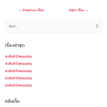
o
at
แนะแนว
←
Previous เรื่อง
Next เรื่อง
→
k
เรื่อง
ค้
น
ห
า
เรื่องล่าสุด
สำ
ห
ส่งสินค้าไปพนมเปญ
รั
ส่งสินค้าไปพนมเปญ
บ
ส่งสินค้าไปพนมเปญ
:
ส่งสินค้าไปพนมเปญ
ส่งสินค้าไปพนมเปญ
คลังเก็บ