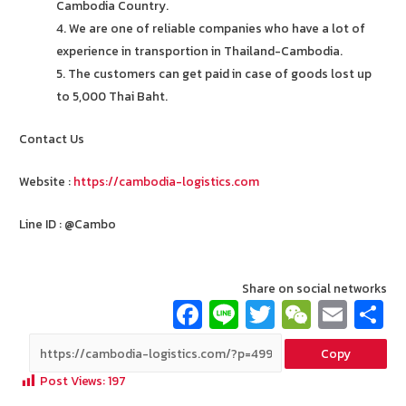
Cambodia Country.
4. We are one of reliable companies who have a lot of
experience in transportion in Thailand-Cambodia.
5. The customers can get paid in case of goods lost up
to 5,000 Thai Baht.
Contact Us
Website :
https://cambodia-logistics.com
Line ID : @Cambo
Share on social networks
Fa
Li
T
W
E
ce
n
wi
e
m
Copy
b
e
tt
C
ai
a
Post Views:
197
o
er
h
l