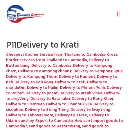
Mai
Men
P11Delivery to Krati
Cheapest Courier Service from Thailand to Cambodia
,
Cross
border services from Thailand to Cambodia
,
Delivery to
Battambang
,
Delivery to Cambodia
,
Delivery to Kampong
cham
,
Delivery to Kampong chnang
,
Delivery to Kampong Spue
,
Delivery to Kampong Thom
,
Delivery to Kampot
,
Delivery to
Keb
,
Delivery to Koh Kong
,
Delivery to Krati
,
Delivery to
mondulkiri
,
Delivery to Pailin
,
Delivery to Phnom Penh
,
Delivery
to Poipet
,
Delivery to posat
,
Delivery to preah vihea
,
Delivery
to preyVeng
,
Delivery to Ratanakiri
,
Delivery to Rong Kluer
,
Delivery to Siemreap
,
Delivery to Sihanouk vile
,
Delivery to
sisophon
,
Delivery to Stung Treng
,
Delivery to Svay rieng
,
Delivery to Tabongkmom
,
Delivery to Takeo
,
Delivery to
Udarmeanchey
,
Export to Cambodia
,
How can I import goods to
Cambodia?
,
send goods to Battambang
,
send goods to