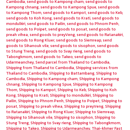
Cambodia
,
send goods to Kampong cham
,
send goods to
Kampong chnang
,
send goods to Kampong Spue
,
send goods
to Kampong Thom
,
send goods to Kampot
,
send goods to Keb
,
send goods to Koh Kong
,
send goods to Krati
,
send goods to
mondulkiri
,
send goods to Pailin
,
send goods to Phnom Penh
,
send goods to Poipet
,
send goods to posat
,
send goods to
preah vihea
,
send goods to preyVeng
,
send goods to Ratanakiri
,
send goods to Rong Kluer
,
send goods to Siemreap
,
send
goods to Sihanouk vile
,
send goods to sisophon
,
send goods
to Stung Treng
,
send goods to Svay rieng
,
send goods to
Tabongkmom
,
send goods to Takeo
,
send goods to
Udarmeanchey
,
Send parcel from Thailand to Cambodia
,
Shipping from Thailand to Cambodia
,
Shipping services from
Thailand to Cambodia
,
Shipping to Battambang
,
Shipping to
Cambodia
,
Shipping to Kampong cham
,
Shipping to Kampong
chnang
,
Shipping to Kampong Spue
,
Shipping to Kampong
Thom
,
Shipping to Kampot
,
Shipping to Keb
,
Shipping to Koh
Kong
,
Shipping to Krati
,
Shipping to mondulkiri
,
Shipping to
Pailin
,
Shipping to Phnom Penh
,
Shipping to Poipet
,
Shipping to
posat
,
Shipping to preah vihea
,
Shipping to preyVeng
,
Shipping
to Ratanakiri
,
Shipping to Rong Kluer
,
Shipping to Siemreap
,
Shipping to Sihanouk vile
,
Shipping to sisophon
,
Shipping to
Stung Treng
,
Shipping to Svay rieng
,
Shipping to Tabongkmom
,
Shipping to Takeo
,
Shipping to Udarmeanchey
,
Thai-khmer Fast