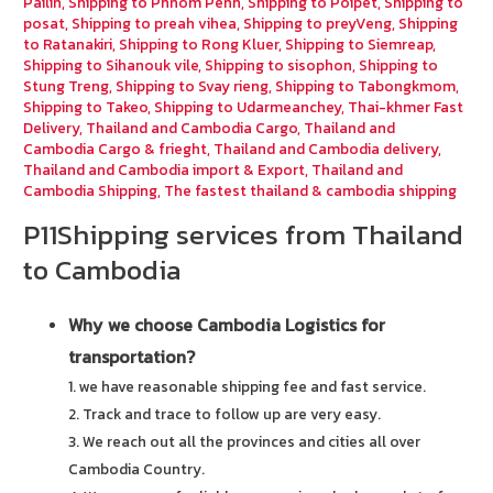
Pailin
,
Shipping to Phnom Penh
,
Shipping to Poipet
,
Shipping to
posat
,
Shipping to preah vihea
,
Shipping to preyVeng
,
Shipping
to Ratanakiri
,
Shipping to Rong Kluer
,
Shipping to Siemreap
,
Shipping to Sihanouk vile
,
Shipping to sisophon
,
Shipping to
Stung Treng
,
Shipping to Svay rieng
,
Shipping to Tabongkmom
,
Shipping to Takeo
,
Shipping to Udarmeanchey
,
Thai-khmer Fast
Delivery
,
Thailand and Cambodia Cargo
,
Thailand and
Cambodia Cargo & frieght
,
Thailand and Cambodia delivery
,
Thailand and Cambodia import & Export
,
Thailand and
Cambodia Shipping
,
The fastest thailand & cambodia shipping
P11Shipping services from Thailand
to Cambodia
Why we choose Cambodia Logistics for
transportation?
1. we have reasonable shipping fee and fast service.
2. Track and trace to follow up are very easy.
3. We reach out all the provinces and cities all over
Cambodia Country.