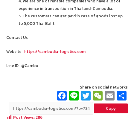
4. We are one of reliable companies who have a lot of
experience in transportion in Thailand-Cambodia.
5. The customers can get paid in case of goods lost up
to 5,000 Thai Baht.
Contact Us
Website :
https://cambodia-logistics.com
Line ID : @Cambo
Share on social networks
Fa
Li
T
W
E
ce
n
wi
e
m
Copy
b
e
tt
C
ai
a
Post Views:
286
o
er
h
l
o
at