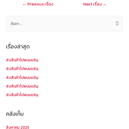
แนะแนว
←
Previous เรื่อง
Next เรื่อง
→
k
เรื่อง
ค้
น
ห
า
เรื่องล่าสุด
สำ
ห
ส่งสินค้าไปพนมเปญ
รั
ส่งสินค้าไปพนมเปญ
บ
ส่งสินค้าไปพนมเปญ
:
ส่งสินค้าไปพนมเปญ
ส่งสินค้าไปพนมเปญ
คลังเก็บ
สิงหาคม 2025