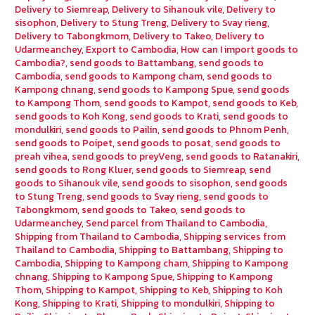
Delivery to Siemreap
,
Delivery to Sihanouk vile
,
Delivery to
sisophon
,
Delivery to Stung Treng
,
Delivery to Svay rieng
,
Delivery to Tabongkmom
,
Delivery to Takeo
,
Delivery to
Udarmeanchey
,
Export to Cambodia
,
How can I import goods to
Cambodia?
,
send goods to Battambang
,
send goods to
Cambodia
,
send goods to Kampong cham
,
send goods to
Kampong chnang
,
send goods to Kampong Spue
,
send goods
to Kampong Thom
,
send goods to Kampot
,
send goods to Keb
,
send goods to Koh Kong
,
send goods to Krati
,
send goods to
mondulkiri
,
send goods to Pailin
,
send goods to Phnom Penh
,
send goods to Poipet
,
send goods to posat
,
send goods to
preah vihea
,
send goods to preyVeng
,
send goods to Ratanakiri
,
send goods to Rong Kluer
,
send goods to Siemreap
,
send
goods to Sihanouk vile
,
send goods to sisophon
,
send goods
to Stung Treng
,
send goods to Svay rieng
,
send goods to
Tabongkmom
,
send goods to Takeo
,
send goods to
Udarmeanchey
,
Send parcel from Thailand to Cambodia
,
Shipping from Thailand to Cambodia
,
Shipping services from
Thailand to Cambodia
,
Shipping to Battambang
,
Shipping to
Cambodia
,
Shipping to Kampong cham
,
Shipping to Kampong
chnang
,
Shipping to Kampong Spue
,
Shipping to Kampong
Thom
,
Shipping to Kampot
,
Shipping to Keb
,
Shipping to Koh
Kong
,
Shipping to Krati
,
Shipping to mondulkiri
,
Shipping to