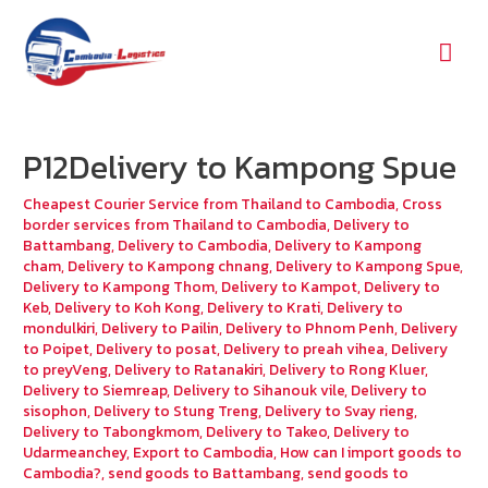
Mai
Men
P12Delivery to Kampong Spue
Cheapest Courier Service from Thailand to Cambodia
,
Cross
border services from Thailand to Cambodia
,
Delivery to
Battambang
,
Delivery to Cambodia
,
Delivery to Kampong
cham
,
Delivery to Kampong chnang
,
Delivery to Kampong Spue
,
Delivery to Kampong Thom
,
Delivery to Kampot
,
Delivery to
Keb
,
Delivery to Koh Kong
,
Delivery to Krati
,
Delivery to
mondulkiri
,
Delivery to Pailin
,
Delivery to Phnom Penh
,
Delivery
to Poipet
,
Delivery to posat
,
Delivery to preah vihea
,
Delivery
to preyVeng
,
Delivery to Ratanakiri
,
Delivery to Rong Kluer
,
Delivery to Siemreap
,
Delivery to Sihanouk vile
,
Delivery to
sisophon
,
Delivery to Stung Treng
,
Delivery to Svay rieng
,
Delivery to Tabongkmom
,
Delivery to Takeo
,
Delivery to
Udarmeanchey
,
Export to Cambodia
,
How can I import goods to
Cambodia?
,
send goods to Battambang
,
send goods to