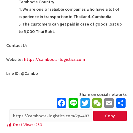
Cambodia Country.
4. We are one of reliable companies who have a lot of
experience in transportion in Thailand-Cambodia.
5. The customers can get paid in case of goods lost up
to 5,000 Thai Baht.
Contact Us
Website :
https://cambodia-logistics.com
Line ID : @Cambo
Share on social networks
Fa
Li
T
W
E
ce
n
wi
e
m
Copy
b
e
tt
C
ai
a
Post Views:
250
o
er
h
l