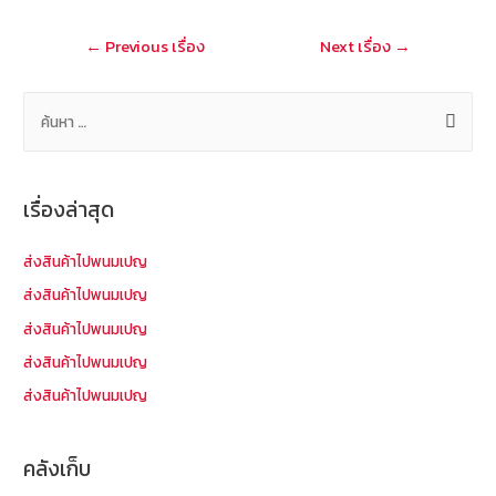
o
at
แนะแนว
←
Previous เรื่อง
Next เรื่อง
→
k
เรื่อง
ค้
น
ห
า
เรื่องล่าสุด
สำ
ห
ส่งสินค้าไปพนมเปญ
รั
ส่งสินค้าไปพนมเปญ
บ
ส่งสินค้าไปพนมเปญ
:
ส่งสินค้าไปพนมเปญ
ส่งสินค้าไปพนมเปญ
คลังเก็บ