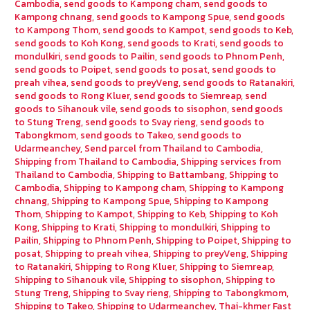
Cambodia
,
send goods to Kampong cham
,
send goods to
Kampong chnang
,
send goods to Kampong Spue
,
send goods
to Kampong Thom
,
send goods to Kampot
,
send goods to Keb
,
send goods to Koh Kong
,
send goods to Krati
,
send goods to
mondulkiri
,
send goods to Pailin
,
send goods to Phnom Penh
,
send goods to Poipet
,
send goods to posat
,
send goods to
preah vihea
,
send goods to preyVeng
,
send goods to Ratanakiri
,
send goods to Rong Kluer
,
send goods to Siemreap
,
send
goods to Sihanouk vile
,
send goods to sisophon
,
send goods
to Stung Treng
,
send goods to Svay rieng
,
send goods to
Tabongkmom
,
send goods to Takeo
,
send goods to
Udarmeanchey
,
Send parcel from Thailand to Cambodia
,
Shipping from Thailand to Cambodia
,
Shipping services from
Thailand to Cambodia
,
Shipping to Battambang
,
Shipping to
Cambodia
,
Shipping to Kampong cham
,
Shipping to Kampong
chnang
,
Shipping to Kampong Spue
,
Shipping to Kampong
Thom
,
Shipping to Kampot
,
Shipping to Keb
,
Shipping to Koh
Kong
,
Shipping to Krati
,
Shipping to mondulkiri
,
Shipping to
Pailin
,
Shipping to Phnom Penh
,
Shipping to Poipet
,
Shipping to
posat
,
Shipping to preah vihea
,
Shipping to preyVeng
,
Shipping
to Ratanakiri
,
Shipping to Rong Kluer
,
Shipping to Siemreap
,
Shipping to Sihanouk vile
,
Shipping to sisophon
,
Shipping to
Stung Treng
,
Shipping to Svay rieng
,
Shipping to Tabongkmom
,
Shipping to Takeo
,
Shipping to Udarmeanchey
,
Thai-khmer Fast