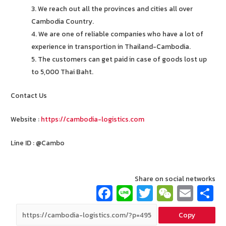
3. We reach out all the provinces and cities all over
Cambodia Country.
4. We are one of reliable companies who have a lot of
experience in transportion in Thailand-Cambodia.
5. The customers can get paid in case of goods lost up
to 5,000 Thai Baht.
Contact Us
Website :
https://cambodia-logistics.com
Line ID : @Cambo
Share on social networks
Fa
Li
T
W
E
ce
n
wi
e
m
Copy
b
e
tt
C
ai
a