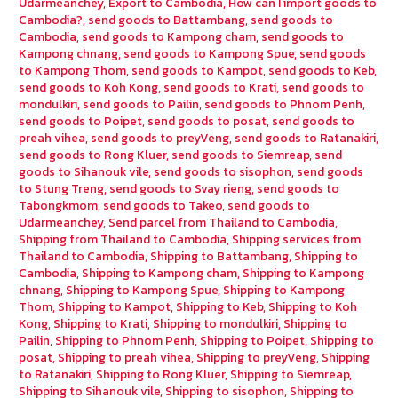
Udarmeanchey
,
Export to Cambodia
,
How can I import goods to
Cambodia?
,
send goods to Battambang
,
send goods to
Cambodia
,
send goods to Kampong cham
,
send goods to
Kampong chnang
,
send goods to Kampong Spue
,
send goods
to Kampong Thom
,
send goods to Kampot
,
send goods to Keb
,
send goods to Koh Kong
,
send goods to Krati
,
send goods to
mondulkiri
,
send goods to Pailin
,
send goods to Phnom Penh
,
send goods to Poipet
,
send goods to posat
,
send goods to
preah vihea
,
send goods to preyVeng
,
send goods to Ratanakiri
,
send goods to Rong Kluer
,
send goods to Siemreap
,
send
goods to Sihanouk vile
,
send goods to sisophon
,
send goods
to Stung Treng
,
send goods to Svay rieng
,
send goods to
Tabongkmom
,
send goods to Takeo
,
send goods to
Udarmeanchey
,
Send parcel from Thailand to Cambodia
,
Shipping from Thailand to Cambodia
,
Shipping services from
Thailand to Cambodia
,
Shipping to Battambang
,
Shipping to
Cambodia
,
Shipping to Kampong cham
,
Shipping to Kampong
chnang
,
Shipping to Kampong Spue
,
Shipping to Kampong
Thom
,
Shipping to Kampot
,
Shipping to Keb
,
Shipping to Koh
Kong
,
Shipping to Krati
,
Shipping to mondulkiri
,
Shipping to
Pailin
,
Shipping to Phnom Penh
,
Shipping to Poipet
,
Shipping to
posat
,
Shipping to preah vihea
,
Shipping to preyVeng
,
Shipping
to Ratanakiri
,
Shipping to Rong Kluer
,
Shipping to Siemreap
,
Shipping to Sihanouk vile
,
Shipping to sisophon
,
Shipping to