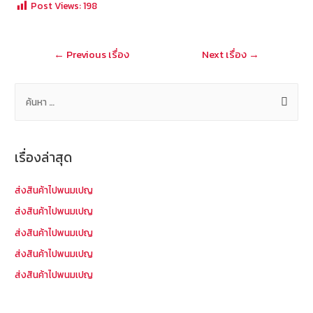
Post Views:
198
o
er
h
l
o
at
แนะแนว
←
Previous เรื่อง
Next เรื่อง
→
k
เรื่อง
ค้
น
ห
า
เรื่องล่าสุด
สำ
ห
ส่งสินค้าไปพนมเปญ
รั
ส่งสินค้าไปพนมเปญ
บ
ส่งสินค้าไปพนมเปญ
:
ส่งสินค้าไปพนมเปญ
ส่งสินค้าไปพนมเปญ