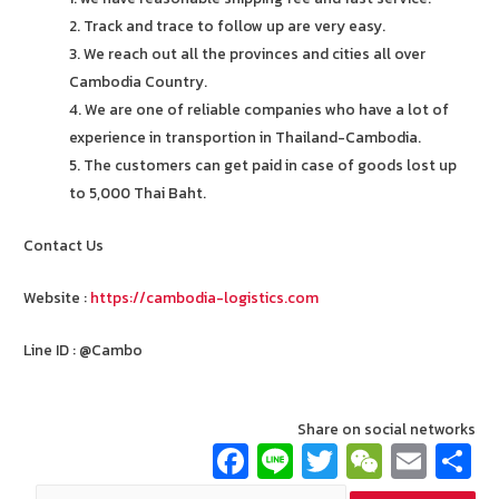
2. Track and trace to follow up are very easy.
3. We reach out all the provinces and cities all over
Cambodia Country.
4. We are one of reliable companies who have a lot of
experience in transportion in Thailand-Cambodia.
5. The customers can get paid in case of goods lost up
to 5,000 Thai Baht.
Contact Us
Website :
https://cambodia-logistics.com
Line ID : @Cambo
Share on social networks
Fa
Li
T
W
E
ce
n
wi
e
m