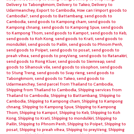
Delivery to Tabongkmom
,
Delivery to Takeo
,
Delivery to
Udarmeanchey
,
Export to Cambodia
,
How can I import goods to
Cambodia?
,
send goods to Battambang
,
send goods to
Cambodia
,
send goods to Kampong cham
,
send goods to
Kampong chnang
,
send goods to Kampong Spue
,
send goods
to Kampong Thom
,
send goods to Kampot
,
send goods to Keb
,
send goods to Koh Kong
,
send goods to Krati
,
send goods to
mondulkiri
,
send goods to Pailin
,
send goods to Phnom Penh
,
send goods to Poipet
,
send goods to posat
,
send goods to
preah vihea
,
send goods to preyVeng
,
send goods to Ratanakiri
,
send goods to Rong Kluer
,
send goods to Siemreap
,
send
goods to Sihanouk vile
,
send goods to sisophon
,
send goods
to Stung Treng
,
send goods to Svay rieng
,
send goods to
Tabongkmom
,
send goods to Takeo
,
send goods to
Udarmeanchey
,
Send parcel from Thailand to Cambodia
,
Shipping from Thailand to Cambodia
,
Shipping services from
Thailand to Cambodia
,
Shipping to Battambang
,
Shipping to
Cambodia
,
Shipping to Kampong cham
,
Shipping to Kampong
chnang
,
Shipping to Kampong Spue
,
Shipping to Kampong
Thom
,
Shipping to Kampot
,
Shipping to Keb
,
Shipping to Koh
Kong
,
Shipping to Krati
,
Shipping to mondulkiri
,
Shipping to
Pailin
,
Shipping to Phnom Penh
,
Shipping to Poipet
,
Shipping to
posat
,
Shipping to preah vihea
,
Shipping to preyVeng
,
Shipping