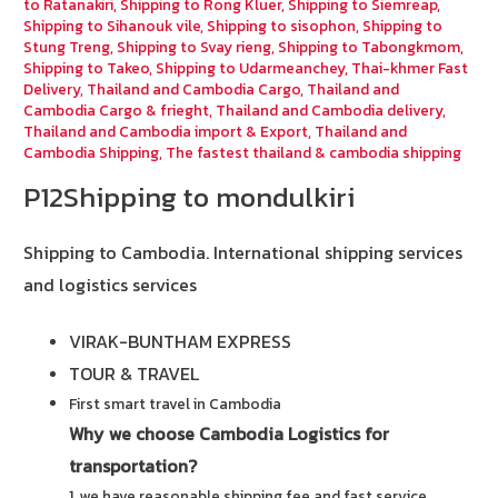
to Ratanakiri
,
Shipping to Rong Kluer
,
Shipping to Siemreap
,
Shipping to Sihanouk vile
,
Shipping to sisophon
,
Shipping to
Stung Treng
,
Shipping to Svay rieng
,
Shipping to Tabongkmom
,
Shipping to Takeo
,
Shipping to Udarmeanchey
,
Thai-khmer Fast
Delivery
,
Thailand and Cambodia Cargo
,
Thailand and
Cambodia Cargo & frieght
,
Thailand and Cambodia delivery
,
Thailand and Cambodia import & Export
,
Thailand and
Cambodia Shipping
,
The fastest thailand & cambodia shipping
P12Shipping to mondulkiri
Shipping to Cambodia.
International shipping services
and logistics services
VIRAK-BUNTHAM EXPRESS
TOUR & TRAVEL
First smart travel in Cambodia
Why we choose Cambodia Logistics for
transportation?
1. we have reasonable shipping fee and fast service.