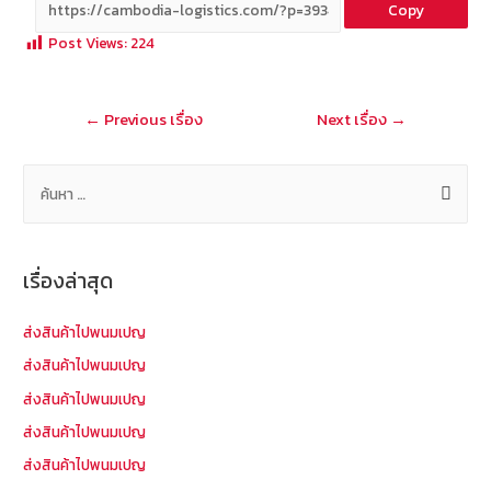
Copy
b
e
tt
C
ai
a
Post Views:
224
o
er
h
l
o
at
แนะแนว
←
Previous เรื่อง
Next เรื่อง
→
k
เรื่อง
ค้
น
ห
า
เรื่องล่าสุด
สำ
ห
ส่งสินค้าไปพนมเปญ
รั
ส่งสินค้าไปพนมเปญ
บ
ส่งสินค้าไปพนมเปญ
:
ส่งสินค้าไปพนมเปญ
ส่งสินค้าไปพนมเปญ