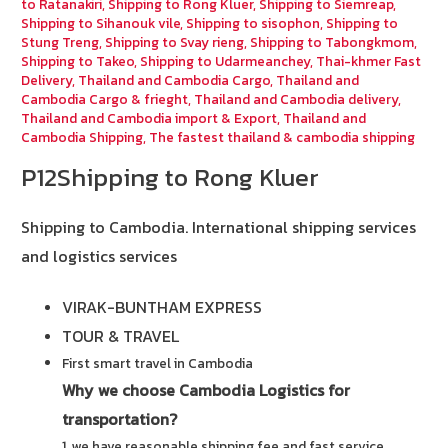
to Ratanakiri
,
Shipping to Rong Kluer
,
Shipping to Siemreap
,
Shipping to Sihanouk vile
,
Shipping to sisophon
,
Shipping to
Stung Treng
,
Shipping to Svay rieng
,
Shipping to Tabongkmom
,
Shipping to Takeo
,
Shipping to Udarmeanchey
,
Thai-khmer Fast
Delivery
,
Thailand and Cambodia Cargo
,
Thailand and
Cambodia Cargo & frieght
,
Thailand and Cambodia delivery
,
Thailand and Cambodia import & Export
,
Thailand and
Cambodia Shipping
,
The fastest thailand & cambodia shipping
P12Shipping to Rong Kluer
Shipping to Cambodia.
International shipping services
and logistics services
VIRAK-BUNTHAM EXPRESS
TOUR & TRAVEL
First smart travel in Cambodia
Why we choose Cambodia Logistics for
transportation?
1. we have reasonable shipping fee and fast service.