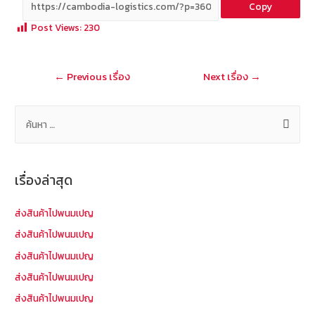
Copy
b
e
tt
C
ai
a
Post Views:
230
o
er
h
l
o
at
แนะแนว
←
Previous เรื่อง
Next เรื่อง
→
k
เรื่อง
ค้
น
ห
า
เรื่องล่าสุด
สำ
ห
ส่งสินค้าไปพนมเปญ
รั
ส่งสินค้าไปพนมเปญ
บ
ส่งสินค้าไปพนมเปญ
:
ส่งสินค้าไปพนมเปญ
ส่งสินค้าไปพนมเปญ