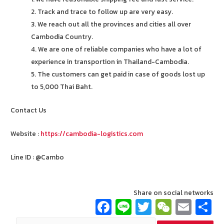
2. Track and trace to follow up are very easy.
3. We reach out all the provinces and cities all over
Cambodia Country.
4. We are one of reliable companies who have a lot of
experience in transportion in Thailand-Cambodia.
5. The customers can get paid in case of goods lost up
to 5,000 Thai Baht.
Contact Us
Website :
https://cambodia-logistics.com
Line ID : @Cambo
Share on social networks
Fa
Li
T
W
E
ce
n
wi
e
m