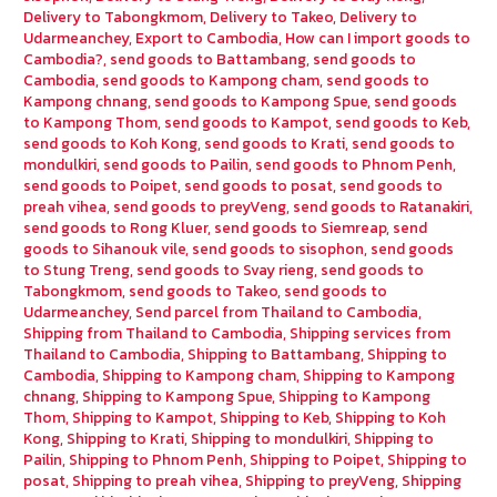
Delivery to Tabongkmom
,
Delivery to Takeo
,
Delivery to
Udarmeanchey
,
Export to Cambodia
,
How can I import goods to
Cambodia?
,
send goods to Battambang
,
send goods to
Cambodia
,
send goods to Kampong cham
,
send goods to
Kampong chnang
,
send goods to Kampong Spue
,
send goods
to Kampong Thom
,
send goods to Kampot
,
send goods to Keb
,
send goods to Koh Kong
,
send goods to Krati
,
send goods to
mondulkiri
,
send goods to Pailin
,
send goods to Phnom Penh
,
send goods to Poipet
,
send goods to posat
,
send goods to
preah vihea
,
send goods to preyVeng
,
send goods to Ratanakiri
,
send goods to Rong Kluer
,
send goods to Siemreap
,
send
goods to Sihanouk vile
,
send goods to sisophon
,
send goods
to Stung Treng
,
send goods to Svay rieng
,
send goods to
Tabongkmom
,
send goods to Takeo
,
send goods to
Udarmeanchey
,
Send parcel from Thailand to Cambodia
,
Shipping from Thailand to Cambodia
,
Shipping services from
Thailand to Cambodia
,
Shipping to Battambang
,
Shipping to
Cambodia
,
Shipping to Kampong cham
,
Shipping to Kampong
chnang
,
Shipping to Kampong Spue
,
Shipping to Kampong
Thom
,
Shipping to Kampot
,
Shipping to Keb
,
Shipping to Koh
Kong
,
Shipping to Krati
,
Shipping to mondulkiri
,
Shipping to
Pailin
,
Shipping to Phnom Penh
,
Shipping to Poipet
,
Shipping to
posat
,
Shipping to preah vihea
,
Shipping to preyVeng
,
Shipping