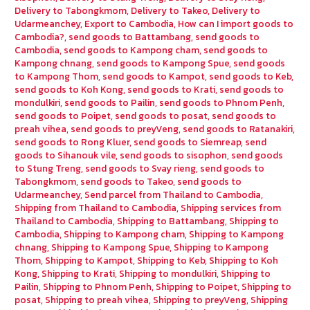
Delivery to Tabongkmom
,
Delivery to Takeo
,
Delivery to
Udarmeanchey
,
Export to Cambodia
,
How can I import goods to
Cambodia?
,
send goods to Battambang
,
send goods to
Cambodia
,
send goods to Kampong cham
,
send goods to
Kampong chnang
,
send goods to Kampong Spue
,
send goods
to Kampong Thom
,
send goods to Kampot
,
send goods to Keb
,
send goods to Koh Kong
,
send goods to Krati
,
send goods to
mondulkiri
,
send goods to Pailin
,
send goods to Phnom Penh
,
send goods to Poipet
,
send goods to posat
,
send goods to
preah vihea
,
send goods to preyVeng
,
send goods to Ratanakiri
,
send goods to Rong Kluer
,
send goods to Siemreap
,
send
goods to Sihanouk vile
,
send goods to sisophon
,
send goods
to Stung Treng
,
send goods to Svay rieng
,
send goods to
Tabongkmom
,
send goods to Takeo
,
send goods to
Udarmeanchey
,
Send parcel from Thailand to Cambodia
,
Shipping from Thailand to Cambodia
,
Shipping services from
Thailand to Cambodia
,
Shipping to Battambang
,
Shipping to
Cambodia
,
Shipping to Kampong cham
,
Shipping to Kampong
chnang
,
Shipping to Kampong Spue
,
Shipping to Kampong
Thom
,
Shipping to Kampot
,
Shipping to Keb
,
Shipping to Koh
Kong
,
Shipping to Krati
,
Shipping to mondulkiri
,
Shipping to
Pailin
,
Shipping to Phnom Penh
,
Shipping to Poipet
,
Shipping to
posat
,
Shipping to preah vihea
,
Shipping to preyVeng
,
Shipping