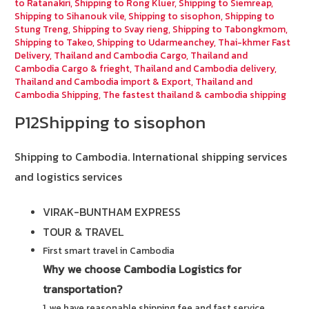
to Ratanakiri
,
Shipping to Rong Kluer
,
Shipping to Siemreap
,
Shipping to Sihanouk vile
,
Shipping to sisophon
,
Shipping to
Stung Treng
,
Shipping to Svay rieng
,
Shipping to Tabongkmom
,
Shipping to Takeo
,
Shipping to Udarmeanchey
,
Thai-khmer Fast
Delivery
,
Thailand and Cambodia Cargo
,
Thailand and
Cambodia Cargo & frieght
,
Thailand and Cambodia delivery
,
Thailand and Cambodia import & Export
,
Thailand and
Cambodia Shipping
,
The fastest thailand & cambodia shipping
P12Shipping to sisophon
Shipping to Cambodia.
International shipping services
and logistics services
VIRAK-BUNTHAM EXPRESS
TOUR & TRAVEL
First smart travel in Cambodia
Why we choose Cambodia Logistics for
transportation?
1. we have reasonable shipping fee and fast service.