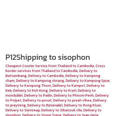
P12Shipping to sisophon
Cheapest Courier Service from Thailand to Cambodia
,
Cross
border services from Thailand to Cambodia
,
Delivery to
Battambang
,
Delivery to Cambodia
,
Delivery to Kampong
cham
,
Delivery to Kampong chnang
,
Delivery to Kampong Spue
,
Delivery to Kampong Thom
,
Delivery to Kampot
,
Delivery to
Keb
,
Delivery to Koh Kong
,
Delivery to Krati
,
Delivery to
mondulkiri
,
Delivery to Pailin
,
Delivery to Phnom Penh
,
Delivery
to Poipet
,
Delivery to posat
,
Delivery to preah vihea
,
Delivery
to preyVeng
,
Delivery to Ratanakiri
,
Delivery to Rong Kluer
,
Delivery to Siemreap
,
Delivery to Sihanouk vile
,
Delivery to
sisophon
,
Delivery to Stung Treng
,
Delivery to Svay rieng
,