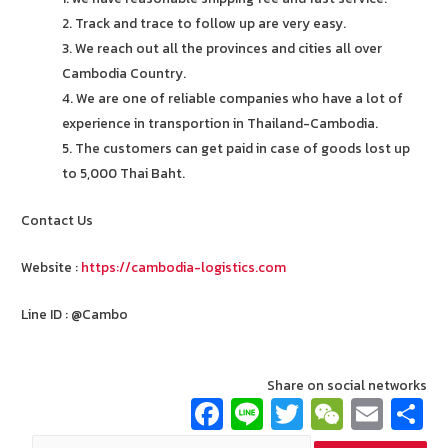
2. Track and trace to follow up are very easy.
3. We reach out all the provinces and cities all over
Cambodia Country.
4. We are one of reliable companies who have a lot of
experience in transportion in Thailand-Cambodia.
5. The customers can get paid in case of goods lost up
to 5,000 Thai Baht.
Contact Us
Website :
https://cambodia-logistics.com
Line ID : @Cambo
Share on social networks
Fa
Li
T
W
E
ce
n
wi
e
m