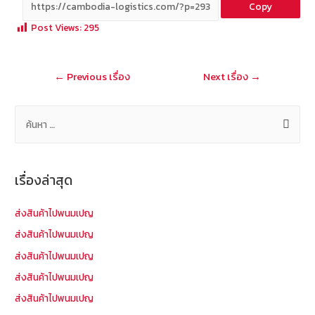
Copy
b
e
tt
C
ai
a
Post Views:
295
o
er
h
l
o
at
แนะแนว
←
Previous เรื่อง
Next เรื่อง
→
k
เรื่อง
ค้
น
ห
า
เรื่องล่าสุด
สำ
ห
ส่งสินค้าไปพนมเปญ
รั
ส่งสินค้าไปพนมเปญ
บ
ส่งสินค้าไปพนมเปญ
:
ส่งสินค้าไปพนมเปญ
ส่งสินค้าไปพนมเปญ