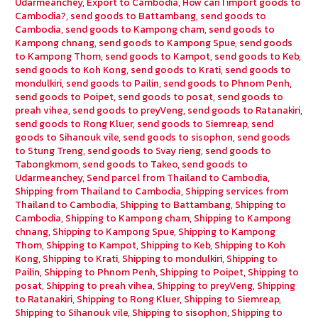
Udarmeanchey
,
Export to Cambodia
,
How can I import goods to
Cambodia?
,
send goods to Battambang
,
send goods to
Cambodia
,
send goods to Kampong cham
,
send goods to
Kampong chnang
,
send goods to Kampong Spue
,
send goods
to Kampong Thom
,
send goods to Kampot
,
send goods to Keb
,
send goods to Koh Kong
,
send goods to Krati
,
send goods to
mondulkiri
,
send goods to Pailin
,
send goods to Phnom Penh
,
send goods to Poipet
,
send goods to posat
,
send goods to
preah vihea
,
send goods to preyVeng
,
send goods to Ratanakiri
,
send goods to Rong Kluer
,
send goods to Siemreap
,
send
goods to Sihanouk vile
,
send goods to sisophon
,
send goods
to Stung Treng
,
send goods to Svay rieng
,
send goods to
Tabongkmom
,
send goods to Takeo
,
send goods to
Udarmeanchey
,
Send parcel from Thailand to Cambodia
,
Shipping from Thailand to Cambodia
,
Shipping services from
Thailand to Cambodia
,
Shipping to Battambang
,
Shipping to
Cambodia
,
Shipping to Kampong cham
,
Shipping to Kampong
chnang
,
Shipping to Kampong Spue
,
Shipping to Kampong
Thom
,
Shipping to Kampot
,
Shipping to Keb
,
Shipping to Koh
Kong
,
Shipping to Krati
,
Shipping to mondulkiri
,
Shipping to
Pailin
,
Shipping to Phnom Penh
,
Shipping to Poipet
,
Shipping to
posat
,
Shipping to preah vihea
,
Shipping to preyVeng
,
Shipping
to Ratanakiri
,
Shipping to Rong Kluer
,
Shipping to Siemreap
,
Shipping to Sihanouk vile
,
Shipping to sisophon
,
Shipping to