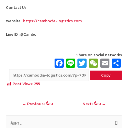
Contact Us
Website :
https://cambodia-logistics.com
Line ID : @Cambo
Share on social networks
Fa
Li
T
W
E
ce
n
wi
e
m
Copy
b
e
tt
C
ai
a
Post Views:
255
o
er
h
l
o
at
แนะแนว
←
Previous เรื่อง
Next เรื่อง
→
k
เรื่อง
ค้
น