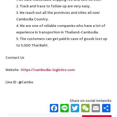
2. Track and trace to follow up are very easy.
3. We reach out all the provinces and cities all over
Cambodia Country.
4. We are one of reliable companies who have a lot of
experience in transportion in Thailand-Cambodia.
5. The customers can get paid in case of goods lost up
to 5,000 Thai Baht.
Contact Us
Website :
https://cambodia-logistics.com
Line ID : @Cambo
Share on social networks
Fa
Li
T
W
E
ce
n
wi
e
m