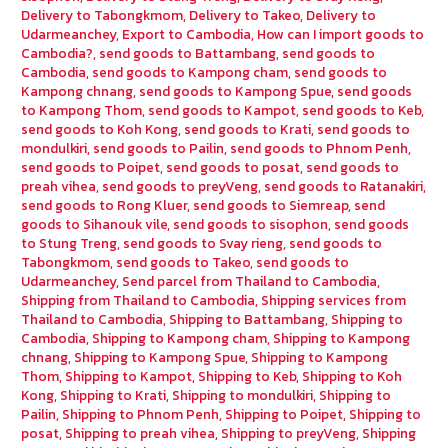
Delivery to Tabongkmom
,
Delivery to Takeo
,
Delivery to
Udarmeanchey
,
Export to Cambodia
,
How can I import goods to
Cambodia?
,
send goods to Battambang
,
send goods to
Cambodia
,
send goods to Kampong cham
,
send goods to
Kampong chnang
,
send goods to Kampong Spue
,
send goods
to Kampong Thom
,
send goods to Kampot
,
send goods to Keb
,
send goods to Koh Kong
,
send goods to Krati
,
send goods to
mondulkiri
,
send goods to Pailin
,
send goods to Phnom Penh
,
send goods to Poipet
,
send goods to posat
,
send goods to
preah vihea
,
send goods to preyVeng
,
send goods to Ratanakiri
,
send goods to Rong Kluer
,
send goods to Siemreap
,
send
goods to Sihanouk vile
,
send goods to sisophon
,
send goods
to Stung Treng
,
send goods to Svay rieng
,
send goods to
Tabongkmom
,
send goods to Takeo
,
send goods to
Udarmeanchey
,
Send parcel from Thailand to Cambodia
,
Shipping from Thailand to Cambodia
,
Shipping services from
Thailand to Cambodia
,
Shipping to Battambang
,
Shipping to
Cambodia
,
Shipping to Kampong cham
,
Shipping to Kampong
chnang
,
Shipping to Kampong Spue
,
Shipping to Kampong
Thom
,
Shipping to Kampot
,
Shipping to Keb
,
Shipping to Koh
Kong
,
Shipping to Krati
,
Shipping to mondulkiri
,
Shipping to
Pailin
,
Shipping to Phnom Penh
,
Shipping to Poipet
,
Shipping to
posat
,
Shipping to preah vihea
,
Shipping to preyVeng
,
Shipping