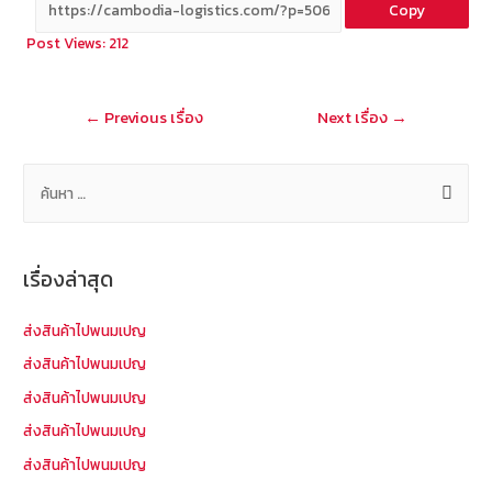
Copy
b
e
tt
C
ai
a
Post Views:
212
o
er
h
l
o
at
แนะแนว
←
Previous เรื่อง
Next เรื่อง
→
k
เรื่อง
ค้
น
ห
า
เรื่องล่าสุด
สำ
ห
ส่งสินค้าไปพนมเปญ
รั
ส่งสินค้าไปพนมเปญ
บ
ส่งสินค้าไปพนมเปญ
:
ส่งสินค้าไปพนมเปญ
ส่งสินค้าไปพนมเปญ