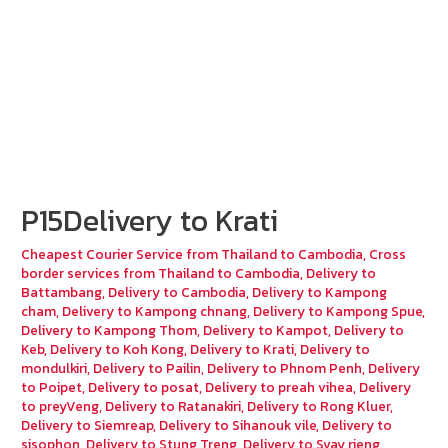
P15Delivery to Krati
Cheapest Courier Service from Thailand to Cambodia
,
Cross
border services from Thailand to Cambodia
,
Delivery to
Battambang
,
Delivery to Cambodia
,
Delivery to Kampong
cham
,
Delivery to Kampong chnang
,
Delivery to Kampong Spue
,
Delivery to Kampong Thom
,
Delivery to Kampot
,
Delivery to
Keb
,
Delivery to Koh Kong
,
Delivery to Krati
,
Delivery to
mondulkiri
,
Delivery to Pailin
,
Delivery to Phnom Penh
,
Delivery
to Poipet
,
Delivery to posat
,
Delivery to preah vihea
,
Delivery
to preyVeng
,
Delivery to Ratanakiri
,
Delivery to Rong Kluer
,
Delivery to Siemreap
,
Delivery to Sihanouk vile
,
Delivery to
sisophon
,
Delivery to Stung Treng
,
Delivery to Svay rieng
,