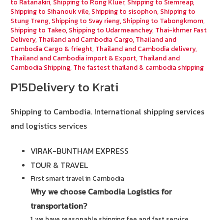
to Ratanakiri
,
Shipping to Rong Kluer
,
Shipping to Siemreap
,
Shipping to Sihanouk vile
,
Shipping to sisophon
,
Shipping to
Stung Treng
,
Shipping to Svay rieng
,
Shipping to Tabongkmom
,
Shipping to Takeo
,
Shipping to Udarmeanchey
,
Thai-khmer Fast
Delivery
,
Thailand and Cambodia Cargo
,
Thailand and
Cambodia Cargo & frieght
,
Thailand and Cambodia delivery
,
Thailand and Cambodia import & Export
,
Thailand and
Cambodia Shipping
,
The fastest thailand & cambodia shipping
P15Delivery to Krati
Shipping to Cambodia.
International shipping services
and logistics services
VIRAK-BUNTHAM EXPRESS
TOUR & TRAVEL
First smart travel in Cambodia
Why we choose Cambodia Logistics for
transportation?
1. we have reasonable shipping fee and fast service.