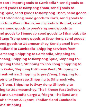
w can I import goods to Cambodia?
,
send goods to
send goods to Kampong cham
,
send goods to
ng Spue
,
send goods to Kampong Thom
,
send goods
ds to Koh Kong
,
send goods to Krati
,
send goods to
oods to Phnom Penh
,
send goods to Poipet
,
send
hea
,
send goods to preyVeng
,
send goods to
nd goods to Siemreap
,
send goods to Sihanouk vile
,
Stung Treng
,
send goods to Svay rieng
,
send goods
send goods to Udarmeanchey
,
Send parcel from
hailand to Cambodia
,
Shipping services from
ttambang
,
Shipping to Cambodia
,
Shipping to
chnang
,
Shipping to Kampong Spue
,
Shipping to
ipping to Keb
,
Shipping to Koh Kong
,
Shipping to
o Pailin
,
Shipping to Phnom Penh
,
Shipping to
preah vihea
,
Shipping to preyVeng
,
Shipping to
ping to Siemreap
,
Shipping to Sihanouk vile
,
g Treng
,
Shipping to Svay rieng
,
Shipping to
ing to Udarmeanchey
,
Thai-khmer Fast Delivery
,
d and Cambodia Cargo & frieght
,
Thailand and
dia import & Export
,
Thailand and Cambodia
dia shipping