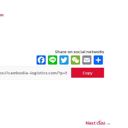
om
Share on social networks
Fa
Li
T
W
E
S
ce
n
wi
e
m
h
Copy
b
e
tt
C
ai
ar
o
er
h
l
e
o
at
k
Next เรื่อง
→