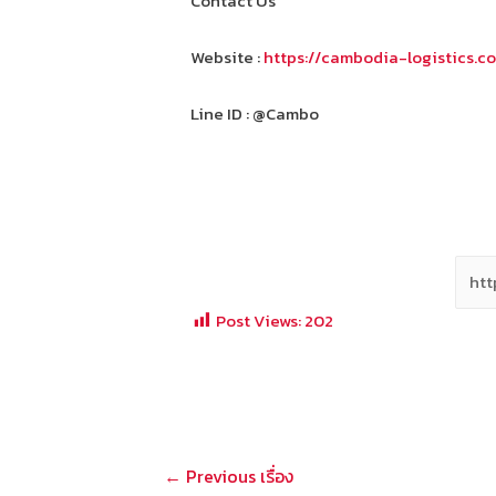
Contact Us
Website :
https://cambodia-logistics.c
Line ID : @Cambo
Post Views:
202
แนะแนว
←
Previous เรื่อง