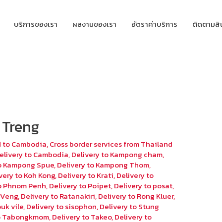
บริการของเรา
ผลงานของเรา
อัตราค่าบริการ
ติดตามสิ
 Treng
d to Cambodia
,
Cross border services from Thailand
elivery to Cambodia
,
Delivery to Kampong cham
,
to Kampong Spue
,
Delivery to Kampong Thom
,
very to Koh Kong
,
Delivery to Krati
,
Delivery to
to Phnom Penh
,
Delivery to Poipet
,
Delivery to posat
,
eyVeng
,
Delivery to Ratanakiri
,
Delivery to Rong Kluer
,
uk vile
,
Delivery to sisophon
,
Delivery to Stung
to Tabongkmom
,
Delivery to Takeo
,
Delivery to