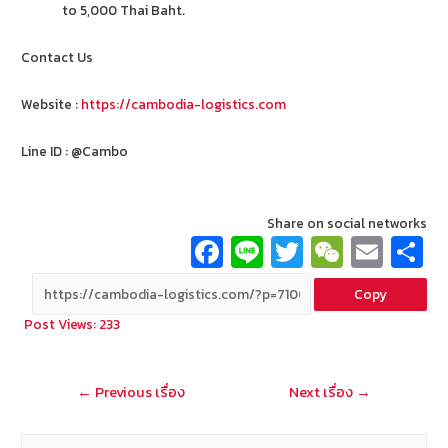
to 5,000 Thai Baht.
Contact Us
Website :
https://cambodia-logistics.com
Line ID : @Cambo
Share on social networks
Fa
Li
T
W
E
ce
n
wi
e
m
Copy
b
e
tt
C
ai
a
Post Views:
233
o
er
h
l
o
at
แนะแนว
←
Previous เรื่อง
Next เรื่อง
→
k
เรื่อง
ค้