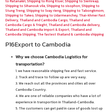
to Ratanakiri
,
Shipping to Rong Kluer
,
Shipping to Siemreap
,
Shipping to Sihanouk vile
,
Shipping to sisophon
,
Shipping to
Stung Treng
,
Shipping to Svay rieng
,
Shipping to Tabongkmom
,
Shipping to Takeo
,
Shipping to Udarmeanchey
,
Thai-khmer Fast
Delivery
,
Thailand and Cambodia Cargo
,
Thailand and
Cambodia Cargo & frieght
,
Thailand and Cambodia delivery
,
Thailand and Cambodia import & Export
,
Thailand and
Cambodia Shipping
,
The fastest thailand & cambodia shipping
P16Export to Cambodia
Why we choose Cambodia Logistics for
transportation?
1. we have reasonable shipping fee and fast service.
2. Track and trace to follow up are very easy.
3. We reach out all the provinces and cities all over
Cambodia Country.
4. We are one of reliable companies who have a lot of
experience in transportion in Thailand-Cambodia.
5. The customers can get paid in case of goods lost up