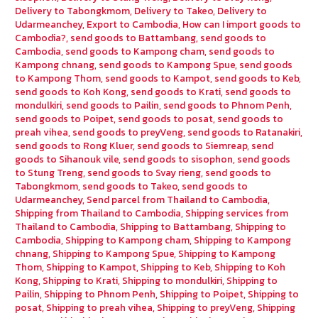
Delivery to Tabongkmom
,
Delivery to Takeo
,
Delivery to
Udarmeanchey
,
Export to Cambodia
,
How can I import goods to
Cambodia?
,
send goods to Battambang
,
send goods to
Cambodia
,
send goods to Kampong cham
,
send goods to
Kampong chnang
,
send goods to Kampong Spue
,
send goods
to Kampong Thom
,
send goods to Kampot
,
send goods to Keb
,
send goods to Koh Kong
,
send goods to Krati
,
send goods to
mondulkiri
,
send goods to Pailin
,
send goods to Phnom Penh
,
send goods to Poipet
,
send goods to posat
,
send goods to
preah vihea
,
send goods to preyVeng
,
send goods to Ratanakiri
,
send goods to Rong Kluer
,
send goods to Siemreap
,
send
goods to Sihanouk vile
,
send goods to sisophon
,
send goods
to Stung Treng
,
send goods to Svay rieng
,
send goods to
Tabongkmom
,
send goods to Takeo
,
send goods to
Udarmeanchey
,
Send parcel from Thailand to Cambodia
,
Shipping from Thailand to Cambodia
,
Shipping services from
Thailand to Cambodia
,
Shipping to Battambang
,
Shipping to
Cambodia
,
Shipping to Kampong cham
,
Shipping to Kampong
chnang
,
Shipping to Kampong Spue
,
Shipping to Kampong
Thom
,
Shipping to Kampot
,
Shipping to Keb
,
Shipping to Koh
Kong
,
Shipping to Krati
,
Shipping to mondulkiri
,
Shipping to
Pailin
,
Shipping to Phnom Penh
,
Shipping to Poipet
,
Shipping to
posat
,
Shipping to preah vihea
,
Shipping to preyVeng
,
Shipping