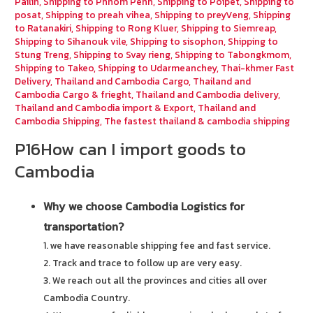
Pailin
,
Shipping to Phnom Penh
,
Shipping to Poipet
,
Shipping to
posat
,
Shipping to preah vihea
,
Shipping to preyVeng
,
Shipping
to Ratanakiri
,
Shipping to Rong Kluer
,
Shipping to Siemreap
,
Shipping to Sihanouk vile
,
Shipping to sisophon
,
Shipping to
Stung Treng
,
Shipping to Svay rieng
,
Shipping to Tabongkmom
,
Shipping to Takeo
,
Shipping to Udarmeanchey
,
Thai-khmer Fast
Delivery
,
Thailand and Cambodia Cargo
,
Thailand and
Cambodia Cargo & frieght
,
Thailand and Cambodia delivery
,
Thailand and Cambodia import & Export
,
Thailand and
Cambodia Shipping
,
The fastest thailand & cambodia shipping
P16How can I import goods to
Cambodia
Why we choose Cambodia Logistics for
transportation?
1. we have reasonable shipping fee and fast service.
2. Track and trace to follow up are very easy.
3. We reach out all the provinces and cities all over
Cambodia Country.