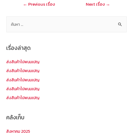
แนะแนว
←
Previous เรื่อง
Next เรื่อง
→
k
เรื่อง
ค้
น
ห
า
เรื่องล่าสุด
สำ
ห
ส่งสินค้าไปพนมเปญ
รั
ส่งสินค้าไปพนมเปญ
บ
ส่งสินค้าไปพนมเปญ
:
ส่งสินค้าไปพนมเปญ
ส่งสินค้าไปพนมเปญ
คลังเก็บ
สิงหาคม 2025