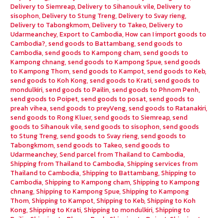
Delivery to Siemreap
,
Delivery to Sihanouk vile
,
Delivery to
sisophon
,
Delivery to Stung Treng
,
Delivery to Svay rieng
,
Delivery to Tabongkmom
,
Delivery to Takeo
,
Delivery to
Udarmeanchey
,
Export to Cambodia
,
How can I import goods to
Cambodia?
,
send goods to Battambang
,
send goods to
Cambodia
,
send goods to Kampong cham
,
send goods to
Kampong chnang
,
send goods to Kampong Spue
,
send goods
to Kampong Thom
,
send goods to Kampot
,
send goods to Keb
,
send goods to Koh Kong
,
send goods to Krati
,
send goods to
mondulkiri
,
send goods to Pailin
,
send goods to Phnom Penh
,
send goods to Poipet
,
send goods to posat
,
send goods to
preah vihea
,
send goods to preyVeng
,
send goods to Ratanakiri
,
send goods to Rong Kluer
,
send goods to Siemreap
,
send
goods to Sihanouk vile
,
send goods to sisophon
,
send goods
to Stung Treng
,
send goods to Svay rieng
,
send goods to
Tabongkmom
,
send goods to Takeo
,
send goods to
Udarmeanchey
,
Send parcel from Thailand to Cambodia
,
Shipping from Thailand to Cambodia
,
Shipping services from
Thailand to Cambodia
,
Shipping to Battambang
,
Shipping to
Cambodia
,
Shipping to Kampong cham
,
Shipping to Kampong
chnang
,
Shipping to Kampong Spue
,
Shipping to Kampong
Thom
,
Shipping to Kampot
,
Shipping to Keb
,
Shipping to Koh
Kong
,
Shipping to Krati
,
Shipping to mondulkiri
,
Shipping to