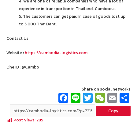
4. We are one of reliable companies who have a lot of
experience in transportion in Thailand-Cambodia.
5. The customers can get paid in case of goods lost up
to 5,000 Thai Baht.
Contact Us
Website :
https://cambodia-logistics.com
Line ID : @Cambo
Share on social networks
Fa
Li
T
W
E
ce
n
wi
e
m
Copy
b
e
tt
C
ai
a
Post Views:
285
o
er
h
l
o
at