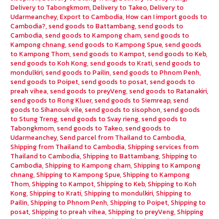
Delivery to Tabongkmom
,
Delivery to Takeo
,
Delivery to
Udarmeanchey
,
Export to Cambodia
,
How can I import goods to
Cambodia?
,
send goods to Battambang
,
send goods to
Cambodia
,
send goods to Kampong cham
,
send goods to
Kampong chnang
,
send goods to Kampong Spue
,
send goods
to Kampong Thom
,
send goods to Kampot
,
send goods to Keb
,
send goods to Koh Kong
,
send goods to Krati
,
send goods to
mondulkiri
,
send goods to Pailin
,
send goods to Phnom Penh
,
send goods to Poipet
,
send goods to posat
,
send goods to
preah vihea
,
send goods to preyVeng
,
send goods to Ratanakiri
,
send goods to Rong Kluer
,
send goods to Siemreap
,
send
goods to Sihanouk vile
,
send goods to sisophon
,
send goods
to Stung Treng
,
send goods to Svay rieng
,
send goods to
Tabongkmom
,
send goods to Takeo
,
send goods to
Udarmeanchey
,
Send parcel from Thailand to Cambodia
,
Shipping from Thailand to Cambodia
,
Shipping services from
Thailand to Cambodia
,
Shipping to Battambang
,
Shipping to
Cambodia
,
Shipping to Kampong cham
,
Shipping to Kampong
chnang
,
Shipping to Kampong Spue
,
Shipping to Kampong
Thom
,
Shipping to Kampot
,
Shipping to Keb
,
Shipping to Koh
Kong
,
Shipping to Krati
,
Shipping to mondulkiri
,
Shipping to
Pailin
,
Shipping to Phnom Penh
,
Shipping to Poipet
,
Shipping to
posat
,
Shipping to preah vihea
,
Shipping to preyVeng
,
Shipping