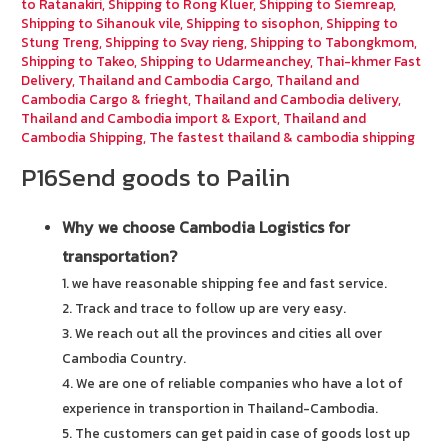
to Ratanakiri
,
Shipping to Rong Kluer
,
Shipping to Siemreap
,
Shipping to Sihanouk vile
,
Shipping to sisophon
,
Shipping to
Stung Treng
,
Shipping to Svay rieng
,
Shipping to Tabongkmom
,
Shipping to Takeo
,
Shipping to Udarmeanchey
,
Thai-khmer Fast
Delivery
,
Thailand and Cambodia Cargo
,
Thailand and
Cambodia Cargo & frieght
,
Thailand and Cambodia delivery
,
Thailand and Cambodia import & Export
,
Thailand and
Cambodia Shipping
,
The fastest thailand & cambodia shipping
P16Send goods to Pailin
Why we choose Cambodia Logistics for
transportation?
1. we have reasonable shipping fee and fast service.
2. Track and trace to follow up are very easy.
3. We reach out all the provinces and cities all over
Cambodia Country.
4. We are one of reliable companies who have a lot of
experience in transportion in Thailand-Cambodia.
5. The customers can get paid in case of goods lost up