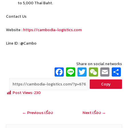
to 5,000 Thai Baht.
Contact Us
Website :
https://cambodia-logistics.com
Line ID : @Cambo
Share on social networks
Fa
Li
T
W
E
ce
n
wi
e
m
Copy
b
e
tt
C
ai
a
Post Views:
230
o
er
h
l
o
at
แนะแนว
←
Previous เรื่อง
Next เรื่อง
→
k
เรื่อง
ค้