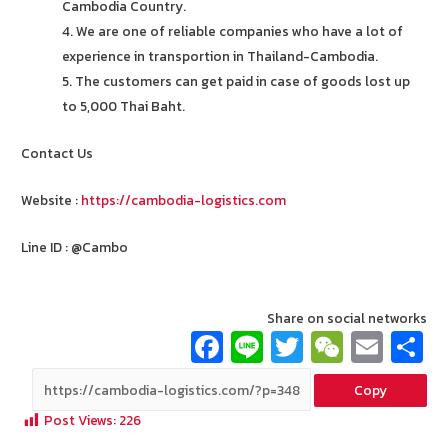
Cambodia Country.
4. We are one of reliable companies who have a lot of
experience in transportion in Thailand-Cambodia.
5. The customers can get paid in case of goods lost up
to 5,000 Thai Baht.
Contact Us
Website :
https://cambodia-logistics.com
Line ID : @Cambo
Share on social networks
Fa
Li
T
W
E
ce
n
wi
e
m
Copy
b
e
tt
C
ai
a
Post Views:
226
o
er
h
l