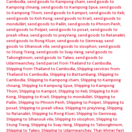
Cambodia
,
send goods to Kampong cham
,
send goods to
Kampong chnang
,
send goods to Kampong Spue
,
send goods
to Kampong Thom
,
send goods to Kampot
,
send goods to Keb
,
send goods to Koh Kong
,
send goods to Krati
,
send goods to
mondulkiri
,
send goods to Pailin
,
send goods to Phnom Penh
,
send goods to Poipet
,
send goods to posat
,
send goods to
preah vihea
,
send goods to preyVeng
,
send goods to Ratanakiri
,
send goods to Rong Kluer
,
send goods to Siemreap
,
send
goods to Sihanouk vile
,
send goods to sisophon
,
send goods
to Stung Treng
,
send goods to Svay rieng
,
send goods to
Tabongkmom
,
send goods to Takeo
,
send goods to
Udarmeanchey
,
Send parcel from Thailand to Cambodia
,
Shipping from Thailand to Cambodia
,
Shipping services from
Thailand to Cambodia
,
Shipping to Battambang
,
Shipping to
Cambodia
,
Shipping to Kampong cham
,
Shipping to Kampong
chnang
,
Shipping to Kampong Spue
,
Shipping to Kampong
Thom
,
Shipping to Kampot
,
Shipping to Keb
,
Shipping to Koh
Kong
,
Shipping to Krati
,
Shipping to mondulkiri
,
Shipping to
Pailin
,
Shipping to Phnom Penh
,
Shipping to Poipet
,
Shipping to
posat
,
Shipping to preah vihea
,
Shipping to preyVeng
,
Shipping
to Ratanakiri
,
Shipping to Rong Kluer
,
Shipping to Siemreap
,
Shipping to Sihanouk vile
,
Shipping to sisophon
,
Shipping to
Stung Treng
,
Shipping to Svay rieng
,
Shipping to Tabongkmom
,
Shipping to Takeo
,
Shipping to Udarmeanchey
,
Thai-khmer Fast