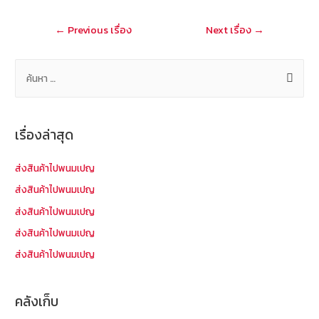
o
at
แนะแนว
←
Previous เรื่อง
Next เรื่อง
→
k
เรื่อง
ค้
น
ห
า
เรื่องล่าสุด
สำ
ห
ส่งสินค้าไปพนมเปญ
รั
ส่งสินค้าไปพนมเปญ
บ
ส่งสินค้าไปพนมเปญ
:
ส่งสินค้าไปพนมเปญ
ส่งสินค้าไปพนมเปญ
คลังเก็บ