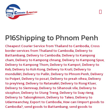
Mai
Men
P16Shipping to Phnom Penh
Cheapest Courier Service from Thailand to Cambodia
,
Cross
border services from Thailand to Cambodia
,
Delivery to
Battambang
,
Delivery to Cambodia
,
Delivery to Kampong
cham
,
Delivery to Kampong chnang
,
Delivery to Kampong Spue
,
Delivery to Kampong Thom
,
Delivery to Kampot
,
Delivery to
Keb
,
Delivery to Koh Kong
,
Delivery to Krati
,
Delivery to
mondulkiri
,
Delivery to Pailin
,
Delivery to Phnom Penh
,
Delivery
to Poipet
,
Delivery to posat
,
Delivery to preah vihea
,
Delivery
to preyVeng
,
Delivery to Ratanakiri
,
Delivery to Rong Kluer
,
Delivery to Siemreap
,
Delivery to Sihanouk vile
,
Delivery to
sisophon
,
Delivery to Stung Treng
,
Delivery to Svay rieng
,
Delivery to Tabongkmom
,
Delivery to Takeo
,
Delivery to
Udarmeanchey
,
Export to Cambodia
,
How can I import goods to
Cambodia?
,
send goods to Battambang
,
send goods to