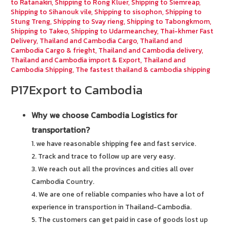
to Ratanakiri
,
Shipping to Rong Kluer
,
Shipping to Siemreap
,
Shipping to Sihanouk vile
,
Shipping to sisophon
,
Shipping to
Stung Treng
,
Shipping to Svay rieng
,
Shipping to Tabongkmom
,
Shipping to Takeo
,
Shipping to Udarmeanchey
,
Thai-khmer Fast
Delivery
,
Thailand and Cambodia Cargo
,
Thailand and
Cambodia Cargo & frieght
,
Thailand and Cambodia delivery
,
Thailand and Cambodia import & Export
,
Thailand and
Cambodia Shipping
,
The fastest thailand & cambodia shipping
P17Export to Cambodia
Why we choose Cambodia Logistics for
transportation?
1. we have reasonable shipping fee and fast service.
2. Track and trace to follow up are very easy.
3. We reach out all the provinces and cities all over
Cambodia Country.
4. We are one of reliable companies who have a lot of
experience in transportion in Thailand-Cambodia.
5. The customers can get paid in case of goods lost up