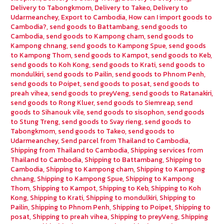
Delivery to Tabongkmom
,
Delivery to Takeo
,
Delivery to
Udarmeanchey
,
Export to Cambodia
,
How can I import goods to
Cambodia?
,
send goods to Battambang
,
send goods to
Cambodia
,
send goods to Kampong cham
,
send goods to
Kampong chnang
,
send goods to Kampong Spue
,
send goods
to Kampong Thom
,
send goods to Kampot
,
send goods to Keb
,
send goods to Koh Kong
,
send goods to Krati
,
send goods to
mondulkiri
,
send goods to Pailin
,
send goods to Phnom Penh
,
send goods to Poipet
,
send goods to posat
,
send goods to
preah vihea
,
send goods to preyVeng
,
send goods to Ratanakiri
,
send goods to Rong Kluer
,
send goods to Siemreap
,
send
goods to Sihanouk vile
,
send goods to sisophon
,
send goods
to Stung Treng
,
send goods to Svay rieng
,
send goods to
Tabongkmom
,
send goods to Takeo
,
send goods to
Udarmeanchey
,
Send parcel from Thailand to Cambodia
,
Shipping from Thailand to Cambodia
,
Shipping services from
Thailand to Cambodia
,
Shipping to Battambang
,
Shipping to
Cambodia
,
Shipping to Kampong cham
,
Shipping to Kampong
chnang
,
Shipping to Kampong Spue
,
Shipping to Kampong
Thom
,
Shipping to Kampot
,
Shipping to Keb
,
Shipping to Koh
Kong
,
Shipping to Krati
,
Shipping to mondulkiri
,
Shipping to
Pailin
,
Shipping to Phnom Penh
,
Shipping to Poipet
,
Shipping to
posat
,
Shipping to preah vihea
,
Shipping to preyVeng
,
Shipping