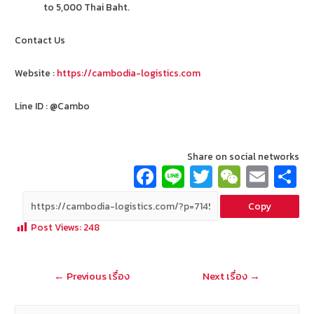
to 5,000 Thai Baht.
Contact Us
Website :
https://cambodia-logistics.com
Line ID : @Cambo
Share on social networks
Fa
Li
T
W
E
ce
n
wi
e
m
Copy
b
e
tt
C
ai
a
Post Views:
248
o
er
h
l
o
at
แนะแนว
←
Previous เรื่อง
Next เรื่อง
→
k
เรื่อง
ค้