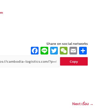
om
Share on social networks
Fa
Li
T
W
E
S
ce
n
wi
e
m
h
Copy
b
e
tt
C
ai
ar
o
er
h
l
e
o
at
k
Next เรื่อง
→