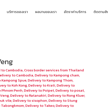
บริการของเรา
ผลงานของเรา
อัตราค่าบริการ
ติดตามสิ
Veng
d to Cambodia
,
Cross border services from Thailand
elivery to Cambodia
,
Delivery to Kampong cham
,
to Kampong Spue
,
Delivery to Kampong Thom
,
very to Koh Kong
,
Delivery to Krati
,
Delivery to
to Phnom Penh
,
Delivery to Poipet
,
Delivery to posat
,
eyVeng
,
Delivery to Ratanakiri
,
Delivery to Rong Kluer
,
uk vile
,
Delivery to sisophon
,
Delivery to Stung
to Tabongkmom
,
Delivery to Takeo
,
Delivery to