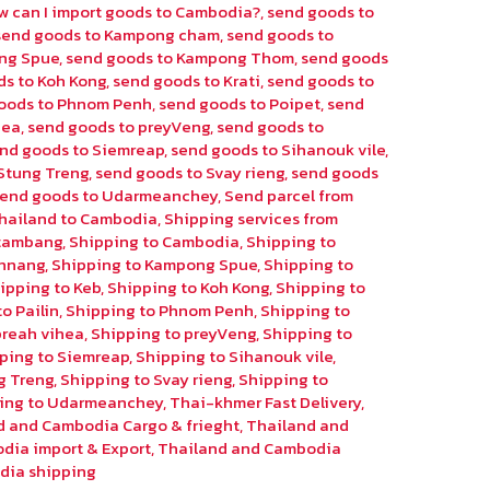
w can I import goods to Cambodia?
,
send goods to
send goods to Kampong cham
,
send goods to
ng Spue
,
send goods to Kampong Thom
,
send goods
ds to Koh Kong
,
send goods to Krati
,
send goods to
oods to Phnom Penh
,
send goods to Poipet
,
send
hea
,
send goods to preyVeng
,
send goods to
nd goods to Siemreap
,
send goods to Sihanouk vile
,
Stung Treng
,
send goods to Svay rieng
,
send goods
send goods to Udarmeanchey
,
Send parcel from
hailand to Cambodia
,
Shipping services from
ttambang
,
Shipping to Cambodia
,
Shipping to
chnang
,
Shipping to Kampong Spue
,
Shipping to
ipping to Keb
,
Shipping to Koh Kong
,
Shipping to
o Pailin
,
Shipping to Phnom Penh
,
Shipping to
preah vihea
,
Shipping to preyVeng
,
Shipping to
ping to Siemreap
,
Shipping to Sihanouk vile
,
g Treng
,
Shipping to Svay rieng
,
Shipping to
ing to Udarmeanchey
,
Thai-khmer Fast Delivery
,
d and Cambodia Cargo & frieght
,
Thailand and
dia import & Export
,
Thailand and Cambodia
dia shipping