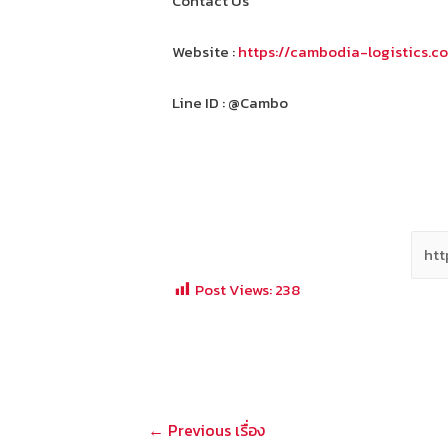
Contact Us
Website :
https://cambodia-logistics.c
Line ID : @Cambo
Post Views:
238
แนะแนว
←
Previous เรื่อง