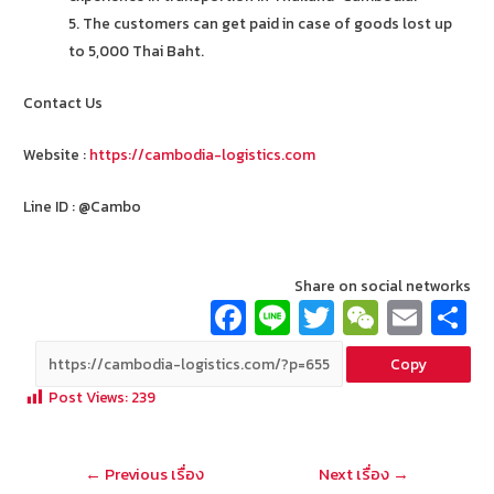
5. The customers can get paid in case of goods lost up
to 5,000 Thai Baht.
Contact Us
Website :
https://cambodia-logistics.com
Line ID : @Cambo
Share on social networks
Fa
Li
T
W
E
ce
n
wi
e
m
Copy
b
e
tt
C
ai
a
Post Views:
239
o
er
h
l
o
at
แนะแนว
←
Previous เรื่อง
Next เรื่อง
→
k