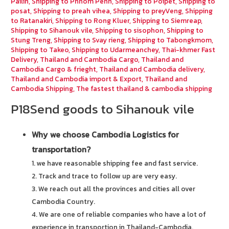
Pailin
,
Shipping to Phnom Penh
,
Shipping to Poipet
,
Shipping to
posat
,
Shipping to preah vihea
,
Shipping to preyVeng
,
Shipping
to Ratanakiri
,
Shipping to Rong Kluer
,
Shipping to Siemreap
,
Shipping to Sihanouk vile
,
Shipping to sisophon
,
Shipping to
Stung Treng
,
Shipping to Svay rieng
,
Shipping to Tabongkmom
,
Shipping to Takeo
,
Shipping to Udarmeanchey
,
Thai-khmer Fast
Delivery
,
Thailand and Cambodia Cargo
,
Thailand and
Cambodia Cargo & frieght
,
Thailand and Cambodia delivery
,
Thailand and Cambodia import & Export
,
Thailand and
Cambodia Shipping
,
The fastest thailand & cambodia shipping
P18Send goods to Sihanouk vile
Why we choose Cambodia Logistics for
transportation?
1. we have reasonable shipping fee and fast service.
2. Track and trace to follow up are very easy.
3. We reach out all the provinces and cities all over
Cambodia Country.
4. We are one of reliable companies who have a lot of
experience in transportion in Thailand-Cambodia.