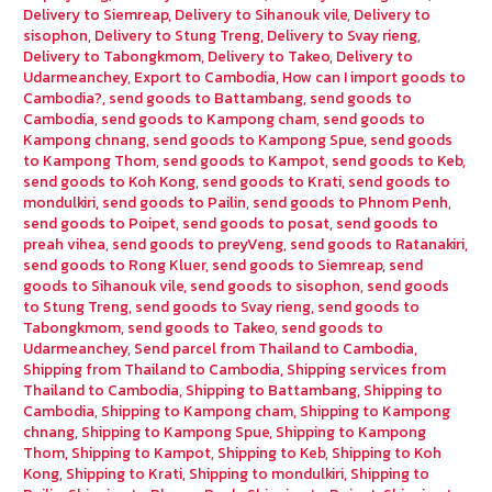
Delivery to Siemreap
,
Delivery to Sihanouk vile
,
Delivery to
sisophon
,
Delivery to Stung Treng
,
Delivery to Svay rieng
,
Delivery to Tabongkmom
,
Delivery to Takeo
,
Delivery to
Udarmeanchey
,
Export to Cambodia
,
How can I import goods to
Cambodia?
,
send goods to Battambang
,
send goods to
Cambodia
,
send goods to Kampong cham
,
send goods to
Kampong chnang
,
send goods to Kampong Spue
,
send goods
to Kampong Thom
,
send goods to Kampot
,
send goods to Keb
,
send goods to Koh Kong
,
send goods to Krati
,
send goods to
mondulkiri
,
send goods to Pailin
,
send goods to Phnom Penh
,
send goods to Poipet
,
send goods to posat
,
send goods to
preah vihea
,
send goods to preyVeng
,
send goods to Ratanakiri
,
send goods to Rong Kluer
,
send goods to Siemreap
,
send
goods to Sihanouk vile
,
send goods to sisophon
,
send goods
to Stung Treng
,
send goods to Svay rieng
,
send goods to
Tabongkmom
,
send goods to Takeo
,
send goods to
Udarmeanchey
,
Send parcel from Thailand to Cambodia
,
Shipping from Thailand to Cambodia
,
Shipping services from
Thailand to Cambodia
,
Shipping to Battambang
,
Shipping to
Cambodia
,
Shipping to Kampong cham
,
Shipping to Kampong
chnang
,
Shipping to Kampong Spue
,
Shipping to Kampong
Thom
,
Shipping to Kampot
,
Shipping to Keb
,
Shipping to Koh
Kong
,
Shipping to Krati
,
Shipping to mondulkiri
,
Shipping to