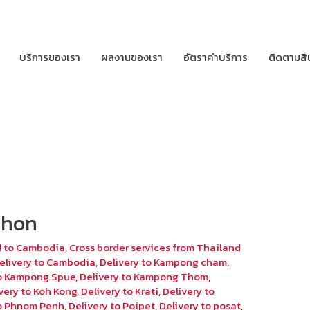
บริการของเรา
ผลงานของเรา
อัตราค่าบริการ
ติดตามสิ
phon
d to Cambodia
,
Cross border services from Thailand
elivery to Cambodia
,
Delivery to Kampong cham
,
to Kampong Spue
,
Delivery to Kampong Thom
,
very to Koh Kong
,
Delivery to Krati
,
Delivery to
to Phnom Penh
,
Delivery to Poipet
,
Delivery to posat
,