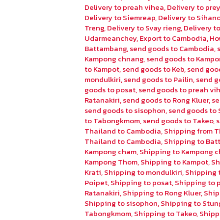
Delivery to preah vihea
,
Delivery to pr
Delivery to Siemreap
,
Delivery to Sihano
Treng
,
Delivery to Svay rieng
,
Delivery 
Udarmeanchey
,
Export to Cambodia
,
Ho
Battambang
,
send goods to Cambodia
,
Kampong chnang
,
send goods to Kampo
to Kampot
,
send goods to Keb
,
send goo
mondulkiri
,
send goods to Pailin
,
send g
goods to posat
,
send goods to preah vi
Ratanakiri
,
send goods to Rong Kluer
,
se
send goods to sisophon
,
send goods to 
to Tabongkmom
,
send goods to Takeo
,
Thailand to Cambodia
,
Shipping from T
Thailand to Cambodia
,
Shipping to Ba
Kampong cham
,
Shipping to Kampong 
Kampong Thom
,
Shipping to Kampot
,
Sh
Krati
,
Shipping to mondulkiri
,
Shipping t
Poipet
,
Shipping to posat
,
Shipping to 
Ratanakiri
,
Shipping to Rong Kluer
,
Ship
Shipping to sisophon
,
Shipping to Stun
Tabongkmom
,
Shipping to Takeo
,
Shipp