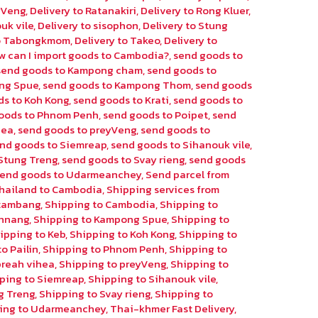
eyVeng
,
Delivery to Ratanakiri
,
Delivery to Rong Kluer
,
uk vile
,
Delivery to sisophon
,
Delivery to Stung
to Tabongkmom
,
Delivery to Takeo
,
Delivery to
w can I import goods to Cambodia?
,
send goods to
send goods to Kampong cham
,
send goods to
ng Spue
,
send goods to Kampong Thom
,
send goods
ds to Koh Kong
,
send goods to Krati
,
send goods to
oods to Phnom Penh
,
send goods to Poipet
,
send
hea
,
send goods to preyVeng
,
send goods to
nd goods to Siemreap
,
send goods to Sihanouk vile
,
Stung Treng
,
send goods to Svay rieng
,
send goods
send goods to Udarmeanchey
,
Send parcel from
hailand to Cambodia
,
Shipping services from
ttambang
,
Shipping to Cambodia
,
Shipping to
chnang
,
Shipping to Kampong Spue
,
Shipping to
ipping to Keb
,
Shipping to Koh Kong
,
Shipping to
o Pailin
,
Shipping to Phnom Penh
,
Shipping to
preah vihea
,
Shipping to preyVeng
,
Shipping to
ping to Siemreap
,
Shipping to Sihanouk vile
,
g Treng
,
Shipping to Svay rieng
,
Shipping to
ing to Udarmeanchey
,
Thai-khmer Fast Delivery
,