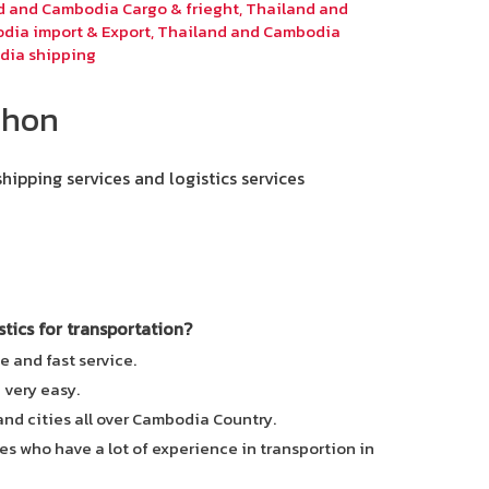
d and Cambodia Cargo & frieght
,
Thailand and
dia import & Export
,
Thailand and Cambodia
dia shipping
phon
shipping services and logistics services
ics for transportation?
e and fast service.
e very easy.
 and cities all over Cambodia Country.
es who have a lot of experience in transportion in