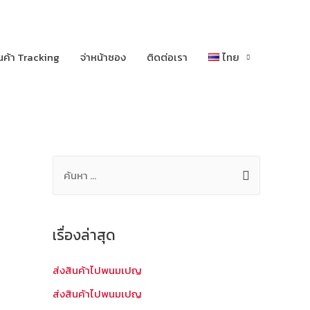
นค้า Tracking
จ่าหน้าซอง
ติดต่อเรา
ไทย
ค้
น
ห
า
เรื่องล่าสุด
สำ
ห
ส่งสินค้าไปพนมเปญ
รั
ส่งสินค้าไปพนมเปญ