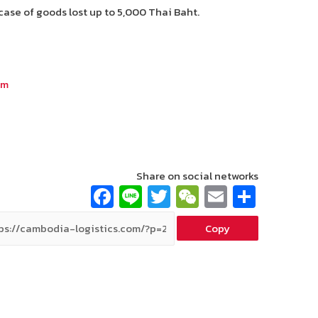
case of goods lost up to 5,000 Thai Baht.
om
Share on social networks
Fa
Li
T
W
E
S
ce
n
wi
e
m
h
Copy
b
e
tt
C
ai
ar
o
er
h
l
e
o
at
k