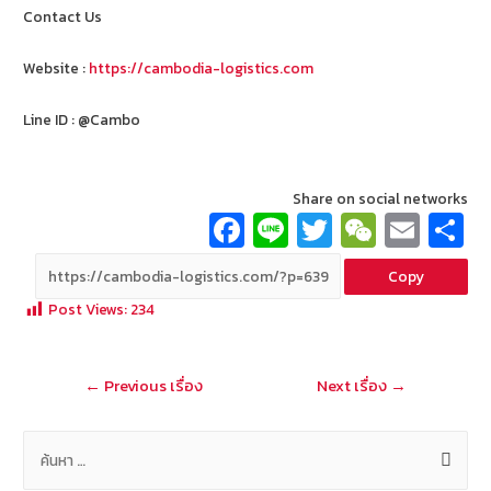
Contact Us
Website :
https://cambodia-logistics.com
Line ID : @Cambo
Share on social networks
Fa
Li
T
W
E
ce
n
wi
e
m
Copy
b
e
tt
C
ai
a
Post Views:
234
o
er
h
l
o
at
แนะแนว
←
Previous เรื่อง
Next เรื่อง
→
k
เรื่อง
ค้
น