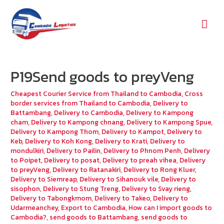
Mai
Men
P19Send goods to preyVeng
Cheapest Courier Service from Thailand to Cambodia
,
Cross
border services from Thailand to Cambodia
,
Delivery to
Battambang
,
Delivery to Cambodia
,
Delivery to Kampong
cham
,
Delivery to Kampong chnang
,
Delivery to Kampong Spue
,
Delivery to Kampong Thom
,
Delivery to Kampot
,
Delivery to
Keb
,
Delivery to Koh Kong
,
Delivery to Krati
,
Delivery to
mondulkiri
,
Delivery to Pailin
,
Delivery to Phnom Penh
,
Delivery
to Poipet
,
Delivery to posat
,
Delivery to preah vihea
,
Delivery
to preyVeng
,
Delivery to Ratanakiri
,
Delivery to Rong Kluer
,
Delivery to Siemreap
,
Delivery to Sihanouk vile
,
Delivery to
sisophon
,
Delivery to Stung Treng
,
Delivery to Svay rieng
,
Delivery to Tabongkmom
,
Delivery to Takeo
,
Delivery to
Udarmeanchey
,
Export to Cambodia
,
How can I import goods to
Cambodia?
,
send goods to Battambang
,
send goods to