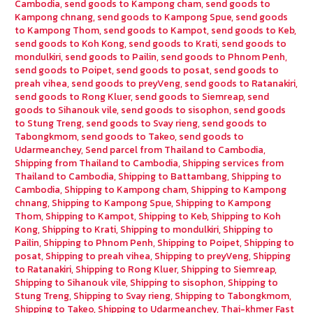
Cambodia
,
send goods to Kampong cham
,
send goods to
Kampong chnang
,
send goods to Kampong Spue
,
send goods
to Kampong Thom
,
send goods to Kampot
,
send goods to Keb
,
send goods to Koh Kong
,
send goods to Krati
,
send goods to
mondulkiri
,
send goods to Pailin
,
send goods to Phnom Penh
,
send goods to Poipet
,
send goods to posat
,
send goods to
preah vihea
,
send goods to preyVeng
,
send goods to Ratanakiri
,
send goods to Rong Kluer
,
send goods to Siemreap
,
send
goods to Sihanouk vile
,
send goods to sisophon
,
send goods
to Stung Treng
,
send goods to Svay rieng
,
send goods to
Tabongkmom
,
send goods to Takeo
,
send goods to
Udarmeanchey
,
Send parcel from Thailand to Cambodia
,
Shipping from Thailand to Cambodia
,
Shipping services from
Thailand to Cambodia
,
Shipping to Battambang
,
Shipping to
Cambodia
,
Shipping to Kampong cham
,
Shipping to Kampong
chnang
,
Shipping to Kampong Spue
,
Shipping to Kampong
Thom
,
Shipping to Kampot
,
Shipping to Keb
,
Shipping to Koh
Kong
,
Shipping to Krati
,
Shipping to mondulkiri
,
Shipping to
Pailin
,
Shipping to Phnom Penh
,
Shipping to Poipet
,
Shipping to
posat
,
Shipping to preah vihea
,
Shipping to preyVeng
,
Shipping
to Ratanakiri
,
Shipping to Rong Kluer
,
Shipping to Siemreap
,
Shipping to Sihanouk vile
,
Shipping to sisophon
,
Shipping to
Stung Treng
,
Shipping to Svay rieng
,
Shipping to Tabongkmom
,
Shipping to Takeo
,
Shipping to Udarmeanchey
,
Thai-khmer Fast