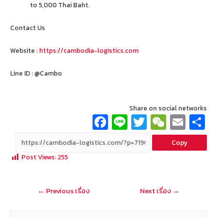
to 5,000 Thai Baht.
Contact Us
Website :
https://cambodia-logistics.com
Line ID : @Cambo
Share on social networks
Fa
Li
T
W
E
ce
n
wi
e
m
Copy
b
e
tt
C
ai
a
Post Views:
255
o
er
h
l
o
at
แนะแนว
←
Previous เรื่อง
Next เรื่อง
→
k
เรื่อง
ค้