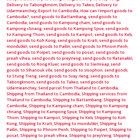
Delivery to Tabongkmom
,
Delivery to Takeo
,
Delivery to
Udarmeanchey
,
Export to Cambodia
,
How can I import goods to
Cambodia?
,
send goods to Battambang
,
send goods to
Cambodia
,
send goods to Kampong cham
,
send goods to
Kampong chnang
,
send goods to Kampong Spue
,
send goods
to Kampong Thom
,
send goods to Kampot
,
send goods to Keb
,
send goods to Koh Kong
,
send goods to Krati
,
send goods to
mondulkiri
,
send goods to Pailin
,
send goods to Phnom Penh
,
send goods to Poipet
,
send goods to posat
,
send goods to
preah vihea
,
send goods to preyVeng
,
send goods to Ratanakiri
,
send goods to Rong Kluer
,
send goods to Siemreap
,
send
goods to Sihanouk vile
,
send goods to sisophon
,
send goods
to Stung Treng
,
send goods to Svay rieng
,
send goods to
Tabongkmom
,
send goods to Takeo
,
send goods to
Udarmeanchey
,
Send parcel from Thailand to Cambodia
,
Shipping from Thailand to Cambodia
,
Shipping services from
Thailand to Cambodia
,
Shipping to Battambang
,
Shipping to
Cambodia
,
Shipping to Kampong cham
,
Shipping to Kampong
chnang
,
Shipping to Kampong Spue
,
Shipping to Kampong
Thom
,
Shipping to Kampot
,
Shipping to Keb
,
Shipping to Koh
Kong
,
Shipping to Krati
,
Shipping to mondulkiri
,
Shipping to
Pailin
,
Shipping to Phnom Penh
,
Shipping to Poipet
,
Shipping to
posat
,
Shipping to preah vihea
,
Shipping to preyVeng
,
Shipping