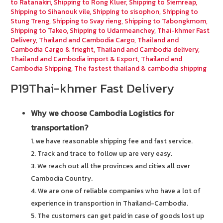
to Ratanakiri
,
Shipping to Rong Kluer
,
Shipping to Siemreap
,
Shipping to Sihanouk vile
,
Shipping to sisophon
,
Shipping to
Stung Treng
,
Shipping to Svay rieng
,
Shipping to Tabongkmom
,
Shipping to Takeo
,
Shipping to Udarmeanchey
,
Thai-khmer Fast
Delivery
,
Thailand and Cambodia Cargo
,
Thailand and
Cambodia Cargo & frieght
,
Thailand and Cambodia delivery
,
Thailand and Cambodia import & Export
,
Thailand and
Cambodia Shipping
,
The fastest thailand & cambodia shipping
P19Thai-khmer Fast Delivery
Why we choose Cambodia Logistics for
transportation?
1. we have reasonable shipping fee and fast service.
2. Track and trace to follow up are very easy.
3. We reach out all the provinces and cities all over
Cambodia Country.
4. We are one of reliable companies who have a lot of
experience in transportion in Thailand-Cambodia.
5. The customers can get paid in case of goods lost up