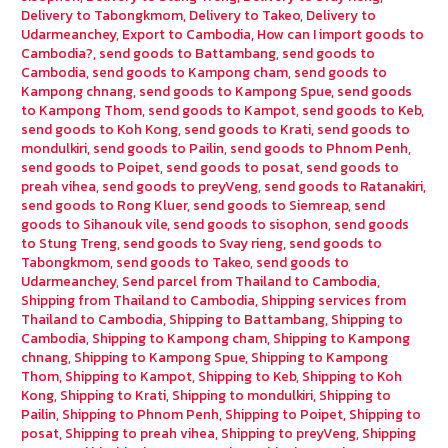
Delivery to Tabongkmom
,
Delivery to Takeo
,
Delivery to
Udarmeanchey
,
Export to Cambodia
,
How can I import goods to
Cambodia?
,
send goods to Battambang
,
send goods to
Cambodia
,
send goods to Kampong cham
,
send goods to
Kampong chnang
,
send goods to Kampong Spue
,
send goods
to Kampong Thom
,
send goods to Kampot
,
send goods to Keb
,
send goods to Koh Kong
,
send goods to Krati
,
send goods to
mondulkiri
,
send goods to Pailin
,
send goods to Phnom Penh
,
send goods to Poipet
,
send goods to posat
,
send goods to
preah vihea
,
send goods to preyVeng
,
send goods to Ratanakiri
,
send goods to Rong Kluer
,
send goods to Siemreap
,
send
goods to Sihanouk vile
,
send goods to sisophon
,
send goods
to Stung Treng
,
send goods to Svay rieng
,
send goods to
Tabongkmom
,
send goods to Takeo
,
send goods to
Udarmeanchey
,
Send parcel from Thailand to Cambodia
,
Shipping from Thailand to Cambodia
,
Shipping services from
Thailand to Cambodia
,
Shipping to Battambang
,
Shipping to
Cambodia
,
Shipping to Kampong cham
,
Shipping to Kampong
chnang
,
Shipping to Kampong Spue
,
Shipping to Kampong
Thom
,
Shipping to Kampot
,
Shipping to Keb
,
Shipping to Koh
Kong
,
Shipping to Krati
,
Shipping to mondulkiri
,
Shipping to
Pailin
,
Shipping to Phnom Penh
,
Shipping to Poipet
,
Shipping to
posat
,
Shipping to preah vihea
,
Shipping to preyVeng
,
Shipping