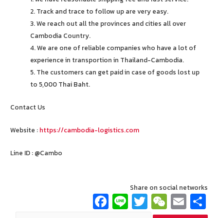
2. Track and trace to follow up are very easy.
3. We reach out all the provinces and cities all over
Cambodia Country.
4. We are one of reliable companies who have a lot of
experience in transportion in Thailand-Cambodia.
5. The customers can get paid in case of goods lost up
to 5,000 Thai Baht.
Contact Us
Website :
https://cambodia-logistics.com
Line ID : @Cambo
Share on social networks
Fa
Li
T
W
E
ce
n
wi
e
m