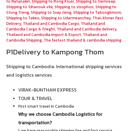
to Ratanakiri
,
Shipping to Rong Kluer
,
Shipping to Siemreap
,
Shipping to Sihanouk vile
,
Shipping to sisophon
,
Shipping to
Stung Treng
,
Shipping to Svay rieng
,
Shipping to Tabongkmom
,
Shipping to Takeo
,
Shipping to Udarmeanchey
,
Thai-khmer Fast
Delivery
,
Thailand and Cambodia Cargo
,
Thailand and
Cambodia Cargo & frieght
,
Thailand and Cambodia delivery
,
Thailand and Cambodia import & Export
,
Thailand and
Cambodia Shipping
,
The fastest thailand & cambodia shipping
P1Delivery to Kampong Thom
Shipping to Cambodia.
International shipping services
and logistics services
VIRAK-BUNTHAM EXPRESS
TOUR & TRAVEL
First smart travel in Cambodia
Why we choose Cambodia Logistics for
transportation?
1. we have reasonable shipping fee and fast service.