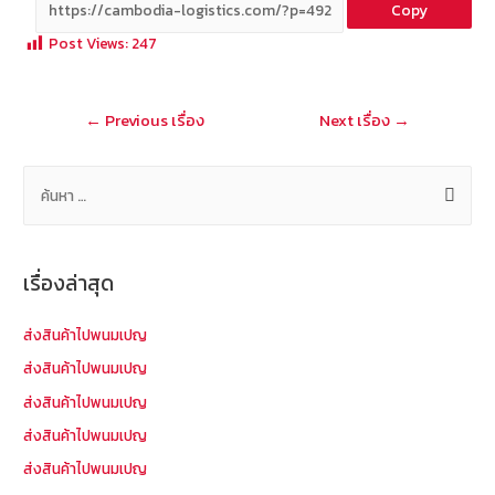
Copy
b
e
tt
C
ai
a
Post Views:
247
o
er
h
l
o
at
แนะแนว
←
Previous เรื่อง
Next เรื่อง
→
k
เรื่อง
ค้
น
ห
า
เรื่องล่าสุด
สำ
ห
ส่งสินค้าไปพนมเปญ
รั
ส่งสินค้าไปพนมเปญ
บ
ส่งสินค้าไปพนมเปญ
:
ส่งสินค้าไปพนมเปญ
ส่งสินค้าไปพนมเปญ