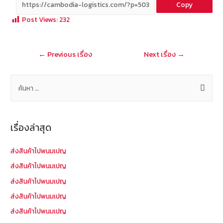
Copy
b
e
tt
C
ai
a
Post Views:
232
o
er
h
l
o
at
แนะแนว
←
Previous เรื่อง
Next เรื่อง
→
k
เรื่อง
ค้
น
ห
า
เรื่องล่าสุด
สำ
ห
ส่งสินค้าไปพนมเปญ
รั
ส่งสินค้าไปพนมเปญ
บ
ส่งสินค้าไปพนมเปญ
:
ส่งสินค้าไปพนมเปญ
ส่งสินค้าไปพนมเปญ