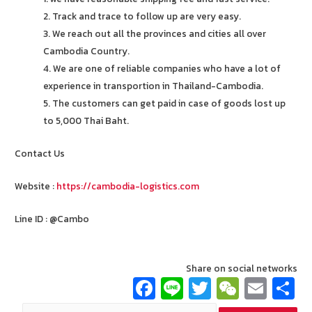
2. Track and trace to follow up are very easy.
3. We reach out all the provinces and cities all over
Cambodia Country.
4. We are one of reliable companies who have a lot of
experience in transportion in Thailand-Cambodia.
5. The customers can get paid in case of goods lost up
to 5,000 Thai Baht.
Contact Us
Website :
https://cambodia-logistics.com
Line ID : @Cambo
Share on social networks
Fa
Li
T
W
E
ce
n
wi
e
m