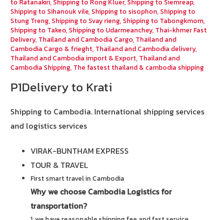
to Ratanakiri
,
Shipping to Rong Kluer
,
Shipping to Siemreap
,
Shipping to Sihanouk vile
,
Shipping to sisophon
,
Shipping to
Stung Treng
,
Shipping to Svay rieng
,
Shipping to Tabongkmom
,
Shipping to Takeo
,
Shipping to Udarmeanchey
,
Thai-khmer Fast
Delivery
,
Thailand and Cambodia Cargo
,
Thailand and
Cambodia Cargo & frieght
,
Thailand and Cambodia delivery
,
Thailand and Cambodia import & Export
,
Thailand and
Cambodia Shipping
,
The fastest thailand & cambodia shipping
P1Delivery to Krati
Shipping to Cambodia.
International shipping services
and logistics services
VIRAK-BUNTHAM EXPRESS
TOUR & TRAVEL
First smart travel in Cambodia
Why we choose Cambodia Logistics for
transportation?
1. we have reasonable shipping fee and fast service.