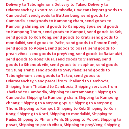
Delivery to Tabongkmom
,
Delivery to Takeo
,
Delivery to
Udarmeanchey
,
Export to Cambodia
,
How can I import goods to
Cambodia?
,
send goods to Battambang
,
send goods to
Cambodia
,
send goods to Kampong cham
,
send goods to
Kampong chnang
,
send goods to Kampong Spue
,
send goods
to Kampong Thom
,
send goods to Kampot
,
send goods to Keb
,
send goods to Koh Kong
,
send goods to Krati
,
send goods to
mondulkiri
,
send goods to Pailin
,
send goods to Phnom Penh
,
send goods to Poipet
,
send goods to posat
,
send goods to
preah vihea
,
send goods to preyVeng
,
send goods to Ratanakiri
,
send goods to Rong Kluer
,
send goods to Siemreap
,
send
goods to Sihanouk vile
,
send goods to sisophon
,
send goods
to Stung Treng
,
send goods to Svay rieng
,
send goods to
Tabongkmom
,
send goods to Takeo
,
send goods to
Udarmeanchey
,
Send parcel from Thailand to Cambodia
,
Shipping from Thailand to Cambodia
,
Shipping services from
Thailand to Cambodia
,
Shipping to Battambang
,
Shipping to
Cambodia
,
Shipping to Kampong cham
,
Shipping to Kampong
chnang
,
Shipping to Kampong Spue
,
Shipping to Kampong
Thom
,
Shipping to Kampot
,
Shipping to Keb
,
Shipping to Koh
Kong
,
Shipping to Krati
,
Shipping to mondulkiri
,
Shipping to
Pailin
,
Shipping to Phnom Penh
,
Shipping to Poipet
,
Shipping to
posat
,
Shipping to preah vihea
,
Shipping to preyVeng
,
Shipping