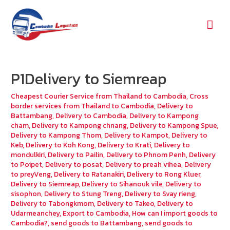
Mai
Men
P1Delivery to Siemreap
Cheapest Courier Service from Thailand to Cambodia
,
Cross
border services from Thailand to Cambodia
,
Delivery to
Battambang
,
Delivery to Cambodia
,
Delivery to Kampong
cham
,
Delivery to Kampong chnang
,
Delivery to Kampong Spue
,
Delivery to Kampong Thom
,
Delivery to Kampot
,
Delivery to
Keb
,
Delivery to Koh Kong
,
Delivery to Krati
,
Delivery to
mondulkiri
,
Delivery to Pailin
,
Delivery to Phnom Penh
,
Delivery
to Poipet
,
Delivery to posat
,
Delivery to preah vihea
,
Delivery
to preyVeng
,
Delivery to Ratanakiri
,
Delivery to Rong Kluer
,
Delivery to Siemreap
,
Delivery to Sihanouk vile
,
Delivery to
sisophon
,
Delivery to Stung Treng
,
Delivery to Svay rieng
,
Delivery to Tabongkmom
,
Delivery to Takeo
,
Delivery to
Udarmeanchey
,
Export to Cambodia
,
How can I import goods to
Cambodia?
,
send goods to Battambang
,
send goods to