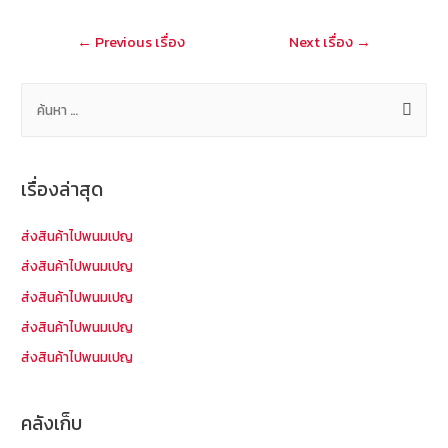
o
at
แนะแนว
←
Previous เรื่อง
Next เรื่อง
→
k
เรื่อง
ค้
น
ห
า
เรื่องล่าสุด
สำ
ห
ส่งสินค้าไปพนมเปญ
รั
ส่งสินค้าไปพนมเปญ
บ
ส่งสินค้าไปพนมเปญ
:
ส่งสินค้าไปพนมเปญ
ส่งสินค้าไปพนมเปญ
คลังเก็บ