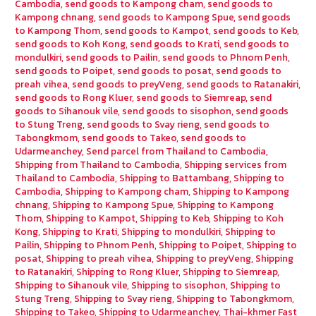
Cambodia
,
send goods to Kampong cham
,
send goods to
Kampong chnang
,
send goods to Kampong Spue
,
send goods
to Kampong Thom
,
send goods to Kampot
,
send goods to Keb
,
send goods to Koh Kong
,
send goods to Krati
,
send goods to
mondulkiri
,
send goods to Pailin
,
send goods to Phnom Penh
,
send goods to Poipet
,
send goods to posat
,
send goods to
preah vihea
,
send goods to preyVeng
,
send goods to Ratanakiri
,
send goods to Rong Kluer
,
send goods to Siemreap
,
send
goods to Sihanouk vile
,
send goods to sisophon
,
send goods
to Stung Treng
,
send goods to Svay rieng
,
send goods to
Tabongkmom
,
send goods to Takeo
,
send goods to
Udarmeanchey
,
Send parcel from Thailand to Cambodia
,
Shipping from Thailand to Cambodia
,
Shipping services from
Thailand to Cambodia
,
Shipping to Battambang
,
Shipping to
Cambodia
,
Shipping to Kampong cham
,
Shipping to Kampong
chnang
,
Shipping to Kampong Spue
,
Shipping to Kampong
Thom
,
Shipping to Kampot
,
Shipping to Keb
,
Shipping to Koh
Kong
,
Shipping to Krati
,
Shipping to mondulkiri
,
Shipping to
Pailin
,
Shipping to Phnom Penh
,
Shipping to Poipet
,
Shipping to
posat
,
Shipping to preah vihea
,
Shipping to preyVeng
,
Shipping
to Ratanakiri
,
Shipping to Rong Kluer
,
Shipping to Siemreap
,
Shipping to Sihanouk vile
,
Shipping to sisophon
,
Shipping to
Stung Treng
,
Shipping to Svay rieng
,
Shipping to Tabongkmom
,
Shipping to Takeo
,
Shipping to Udarmeanchey
,
Thai-khmer Fast