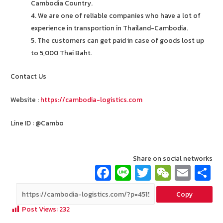
Cambodia Country.
4. We are one of reliable companies who have a lot of
experience in transportion in Thailand-Cambodia.
5. The customers can get paid in case of goods lost up
to 5,000 Thai Baht.
Contact Us
Website :
https://cambodia-logistics.com
Line ID : @Cambo
Share on social networks
Fa
Li
T
W
E
ce
n
wi
e
m
Copy
b
e
tt
C
ai
a
Post Views:
232
o
er
h
l