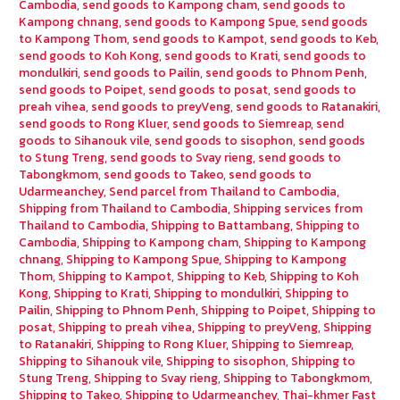
Cambodia
,
send goods to Kampong cham
,
send goods to
Kampong chnang
,
send goods to Kampong Spue
,
send goods
to Kampong Thom
,
send goods to Kampot
,
send goods to Keb
,
send goods to Koh Kong
,
send goods to Krati
,
send goods to
mondulkiri
,
send goods to Pailin
,
send goods to Phnom Penh
,
send goods to Poipet
,
send goods to posat
,
send goods to
preah vihea
,
send goods to preyVeng
,
send goods to Ratanakiri
,
send goods to Rong Kluer
,
send goods to Siemreap
,
send
goods to Sihanouk vile
,
send goods to sisophon
,
send goods
to Stung Treng
,
send goods to Svay rieng
,
send goods to
Tabongkmom
,
send goods to Takeo
,
send goods to
Udarmeanchey
,
Send parcel from Thailand to Cambodia
,
Shipping from Thailand to Cambodia
,
Shipping services from
Thailand to Cambodia
,
Shipping to Battambang
,
Shipping to
Cambodia
,
Shipping to Kampong cham
,
Shipping to Kampong
chnang
,
Shipping to Kampong Spue
,
Shipping to Kampong
Thom
,
Shipping to Kampot
,
Shipping to Keb
,
Shipping to Koh
Kong
,
Shipping to Krati
,
Shipping to mondulkiri
,
Shipping to
Pailin
,
Shipping to Phnom Penh
,
Shipping to Poipet
,
Shipping to
posat
,
Shipping to preah vihea
,
Shipping to preyVeng
,
Shipping
to Ratanakiri
,
Shipping to Rong Kluer
,
Shipping to Siemreap
,
Shipping to Sihanouk vile
,
Shipping to sisophon
,
Shipping to
Stung Treng
,
Shipping to Svay rieng
,
Shipping to Tabongkmom
,
Shipping to Takeo
,
Shipping to Udarmeanchey
,
Thai-khmer Fast