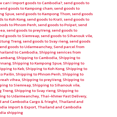
w can I import goods to Cambodia?
,
send goods to
send goods to Kampong cham
,
send goods to
ng Spue
,
send goods to Kampong Thom
,
send goods
ds to Koh Kong
,
send goods to Krati
,
send goods to
oods to Phnom Penh
,
send goods to Poipet
,
send
hea
,
send goods to preyVeng
,
send goods to
nd goods to Siemreap
,
send goods to Sihanouk vile
,
Stung Treng
,
send goods to Svay rieng
,
send goods
send goods to Udarmeanchey
,
Send parcel from
hailand to Cambodia
,
Shipping services from
ttambang
,
Shipping to Cambodia
,
Shipping to
chnang
,
Shipping to Kampong Spue
,
Shipping to
ipping to Keb
,
Shipping to Koh Kong
,
Shipping to
o Pailin
,
Shipping to Phnom Penh
,
Shipping to
preah vihea
,
Shipping to preyVeng
,
Shipping to
ping to Siemreap
,
Shipping to Sihanouk vile
,
g Treng
,
Shipping to Svay rieng
,
Shipping to
ing to Udarmeanchey
,
Thai-khmer Fast Delivery
,
d and Cambodia Cargo & frieght
,
Thailand and
dia import & Export
,
Thailand and Cambodia
dia shipping