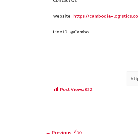
Contact Us
Website :
https://cambodia-logistics.c
Line ID : @Cambo
Post Views:
322
แนะแนว
←
Previous เรื่อง