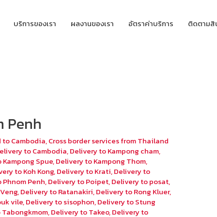
บริการของเรา
ผลงานของเรา
อัตราค่าบริการ
ติดตามสิ
m Penh
d to Cambodia
,
Cross border services from Thailand
elivery to Cambodia
,
Delivery to Kampong cham
,
to Kampong Spue
,
Delivery to Kampong Thom
,
very to Koh Kong
,
Delivery to Krati
,
Delivery to
to Phnom Penh
,
Delivery to Poipet
,
Delivery to posat
,
eyVeng
,
Delivery to Ratanakiri
,
Delivery to Rong Kluer
,
uk vile
,
Delivery to sisophon
,
Delivery to Stung
to Tabongkmom
,
Delivery to Takeo
,
Delivery to