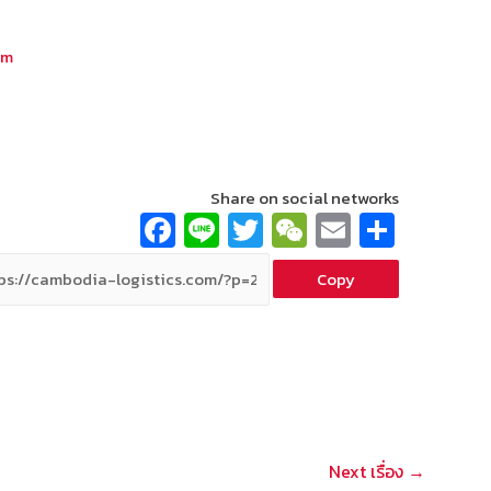
om
Share on social networks
Fa
Li
T
W
E
S
ce
n
wi
e
m
h
Copy
b
e
tt
C
ai
ar
o
er
h
l
e
o
at
k
Next เรื่อง
→