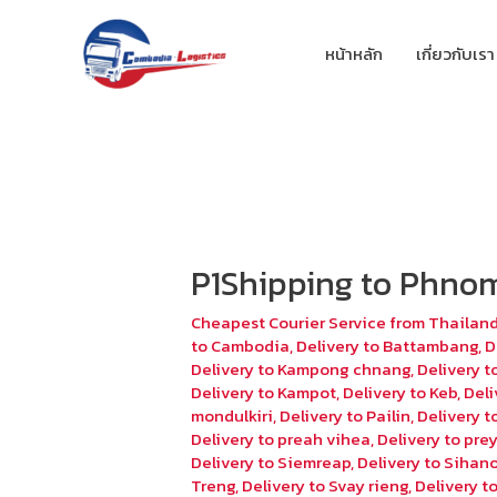
หน้าหลัก
เกี่ยวกับเรา
P1Shipping to Phno
Cheapest Courier Service from Thailan
to Cambodia
,
Delivery to Battambang
,
D
Delivery to Kampong chnang
,
Delivery 
Delivery to Kampot
,
Delivery to Keb
,
Deli
mondulkiri
,
Delivery to Pailin
,
Delivery 
Delivery to preah vihea
,
Delivery to pr
Delivery to Siemreap
,
Delivery to Sihano
Treng
,
Delivery to Svay rieng
,
Delivery 