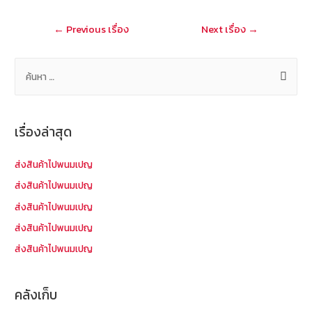
o
at
แนะแนว
←
Previous เรื่อง
Next เรื่อง
→
k
เรื่อง
ค้
น
ห
า
เรื่องล่าสุด
สำ
ห
ส่งสินค้าไปพนมเปญ
รั
ส่งสินค้าไปพนมเปญ
บ
ส่งสินค้าไปพนมเปญ
:
ส่งสินค้าไปพนมเปญ
ส่งสินค้าไปพนมเปญ
คลังเก็บ