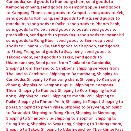
Cambodia
,
send goods to Kampong cham
,
send goods to
Kampong chnang
,
send goods to Kampong Spue
,
send goods
to Kampong Thom
,
send goods to Kampot
,
send goods to Keb
,
send goods to Koh Kong
,
send goods to Krati
,
send goods to
mondulkiri
,
send goods to Pailin
,
send goods to Phnom Penh
,
send goods to Poipet
,
send goods to posat
,
send goods to
preah vihea
,
send goods to preyVeng
,
send goods to Ratanakiri
,
send goods to Rong Kluer
,
send goods to Siemreap
,
send
goods to Sihanouk vile
,
send goods to sisophon
,
send goods
to Stung Treng
,
send goods to Svay rieng
,
send goods to
Tabongkmom
,
send goods to Takeo
,
send goods to
Udarmeanchey
,
Send parcel from Thailand to Cambodia
,
Shipping from Thailand to Cambodia
,
Shipping services from
Thailand to Cambodia
,
Shipping to Battambang
,
Shipping to
Cambodia
,
Shipping to Kampong cham
,
Shipping to Kampong
chnang
,
Shipping to Kampong Spue
,
Shipping to Kampong
Thom
,
Shipping to Kampot
,
Shipping to Keb
,
Shipping to Koh
Kong
,
Shipping to Krati
,
Shipping to mondulkiri
,
Shipping to
Pailin
,
Shipping to Phnom Penh
,
Shipping to Poipet
,
Shipping to
posat
,
Shipping to preah vihea
,
Shipping to preyVeng
,
Shipping
to Ratanakiri
,
Shipping to Rong Kluer
,
Shipping to Siemreap
,
Shipping to Sihanouk vile
,
Shipping to sisophon
,
Shipping to
Stung Treng
,
Shipping to Svay rieng
,
Shipping to Tabongkmom
,
Shipping to Takeo
,
Shipping to Udarmeanchey
,
Thai-khmer Fast