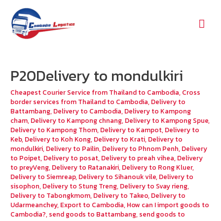
Mai
Men
P20Delivery to mondulkiri
Cheapest Courier Service from Thailand to Cambodia
,
Cross
border services from Thailand to Cambodia
,
Delivery to
Battambang
,
Delivery to Cambodia
,
Delivery to Kampong
cham
,
Delivery to Kampong chnang
,
Delivery to Kampong Spue
,
Delivery to Kampong Thom
,
Delivery to Kampot
,
Delivery to
Keb
,
Delivery to Koh Kong
,
Delivery to Krati
,
Delivery to
mondulkiri
,
Delivery to Pailin
,
Delivery to Phnom Penh
,
Delivery
to Poipet
,
Delivery to posat
,
Delivery to preah vihea
,
Delivery
to preyVeng
,
Delivery to Ratanakiri
,
Delivery to Rong Kluer
,
Delivery to Siemreap
,
Delivery to Sihanouk vile
,
Delivery to
sisophon
,
Delivery to Stung Treng
,
Delivery to Svay rieng
,
Delivery to Tabongkmom
,
Delivery to Takeo
,
Delivery to
Udarmeanchey
,
Export to Cambodia
,
How can I import goods to
Cambodia?
,
send goods to Battambang
,
send goods to