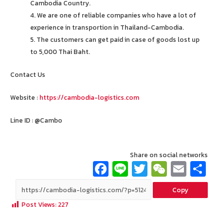
Cambodia Country.
4. We are one of reliable companies who have a lot of
experience in transportion in Thailand-Cambodia.
5. The customers can get paid in case of goods lost up
to 5,000 Thai Baht.
Contact Us
Website :
https://cambodia-logistics.com
Line ID : @Cambo
Share on social networks
Fa
Li
T
W
E
ce
n
wi
e
m
Copy
b
e
tt
C
ai
a
Post Views:
227
o
er
h
l