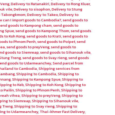
eyVeng
,
Delivery to Ratanakiri
,
Delivery to Rong Kluer
,
uk vile
,
Delivery to sisophon
,
Delivery to Stung
to Tabongkmom
,
Delivery to Takeo
,
Delivery to
w can I import goods to Cambodia?
,
send goods to
send goods to Kampong cham
,
send goods to
ng Spue
,
send goods to Kampong Thom
,
send goods
ds to Koh Kong
,
send goods to Krati
,
send goods to
oods to Phnom Penh
,
send goods to Poipet
,
send
hea
,
send goods to preyVeng
,
send goods to
nd goods to Siemreap
,
send goods to Sihanouk vile
,
Stung Treng
,
send goods to Svay rieng
,
send goods
send goods to Udarmeanchey
,
Send parcel from
hailand to Cambodia
,
Shipping services from
ttambang
,
Shipping to Cambodia
,
Shipping to
chnang
,
Shipping to Kampong Spue
,
Shipping to
ipping to Keb
,
Shipping to Koh Kong
,
Shipping to
o Pailin
,
Shipping to Phnom Penh
,
Shipping to
preah vihea
,
Shipping to preyVeng
,
Shipping to
ping to Siemreap
,
Shipping to Sihanouk vile
,
g Treng
,
Shipping to Svay rieng
,
Shipping to
ing to Udarmeanchey
,
Thai-khmer Fast Delivery
,