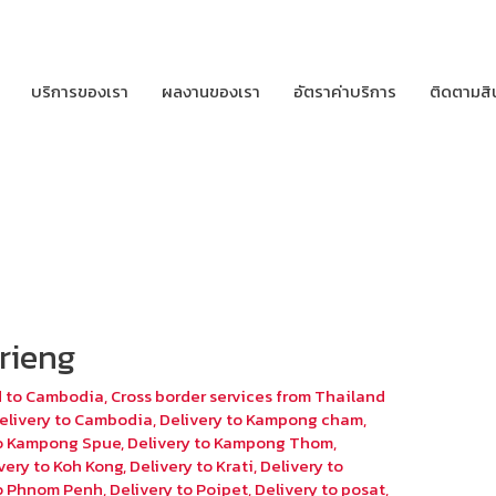
บริการของเรา
ผลงานของเรา
อัตราค่าบริการ
ติดตามสิ
rieng
d to Cambodia
,
Cross border services from Thailand
elivery to Cambodia
,
Delivery to Kampong cham
,
to Kampong Spue
,
Delivery to Kampong Thom
,
very to Koh Kong
,
Delivery to Krati
,
Delivery to
to Phnom Penh
,
Delivery to Poipet
,
Delivery to posat
,