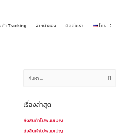
นค้า Tracking
จ่าหน้าซอง
ติดต่อเรา
ไทย
ค้
น
ห
า
เรื่องล่าสุด
สำ
ห
ส่งสินค้าไปพนมเปญ
รั
ส่งสินค้าไปพนมเปญ