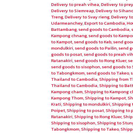
Delivery to preah vihea
,
Delivery to pr
Delivery to Siemreap
,
Delivery to Sihano
Treng
,
Delivery to Svay rieng
,
Delivery 
Udarmeanchey
,
Export to Cambodia
,
Ho
Battambang
,
send goods to Cambodia
,
Kampong chnang
,
send goods to Kampo
to Kampot
,
send goods to Keb
,
send goo
mondulkiri
,
send goods to Pailin
,
send g
goods to posat
,
send goods to preah vi
Ratanakiri
,
send goods to Rong Kluer
,
se
send goods to sisophon
,
send goods to 
to Tabongkmom
,
send goods to Takeo
,
Thailand to Cambodia
,
Shipping from T
Thailand to Cambodia
,
Shipping to Ba
Kampong cham
,
Shipping to Kampong 
Kampong Thom
,
Shipping to Kampot
,
Sh
Krati
,
Shipping to mondulkiri
,
Shipping t
Poipet
,
Shipping to posat
,
Shipping to 
Ratanakiri
,
Shipping to Rong Kluer
,
Ship
Shipping to sisophon
,
Shipping to Stun
Tabongkmom
,
Shipping to Takeo
,
Shipp