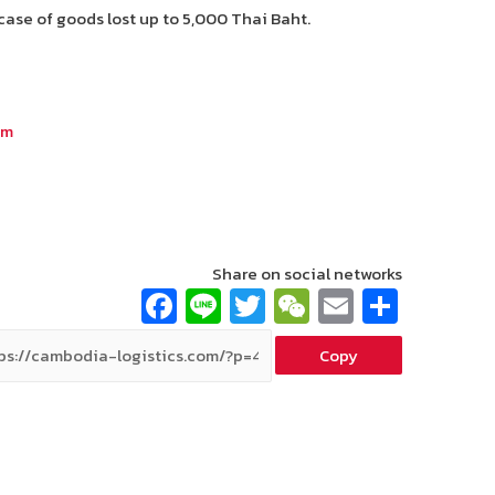
case of goods lost up to 5,000 Thai Baht.
om
Share on social networks
Fa
Li
T
W
E
S
ce
n
wi
e
m
h
Copy
b
e
tt
C
ai
ar
o
er
h
l
e
o
at
k